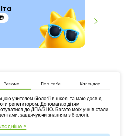
літа
🎁
П
Резюме
Про себе
Календар
зюме
цюю учителем біології в школі та маю досвід
оти репетитором. Допомагаю дітям
готуватися до ДПА/ЗНО. Багато моїх учнів стали
дентами, завдячуючи знанням з біології.
кладніше »