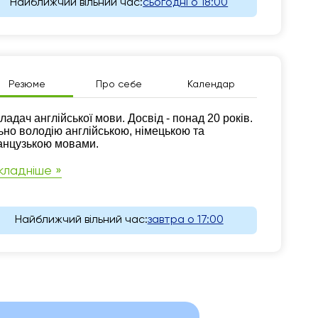
Найближчий вільний час:
сьогодні о 18:00
Резюме
Про себе
Календар
зюме
ладач англійської мови. Досвід - понад 20 років.
ьно володію англійською, німецькою та
нцузькою мовами.
кладніше »
Найближчий вільний час:
завтра о 17:00