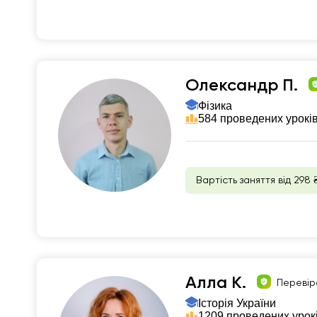
Олександр П.
Фізика
584 проведених урокі
Вартість заняття від 298 
Алла К.
Перевір
Історія України
1209 проведених урок