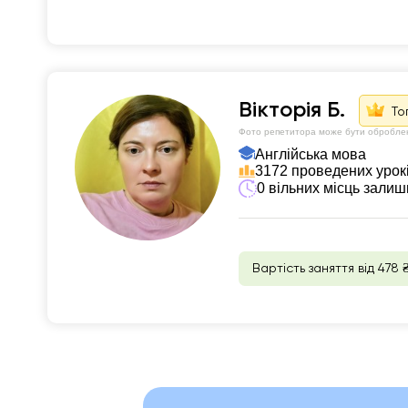
Вiкторія Б.
То
Фото репетитора може бути обробле
Англійська мова
3172 проведених урок
0 вільних місць зали
Вартість заняття від 478 