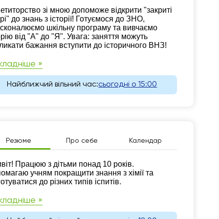
зюме
етиторство зі мною допоможе відкрити "закриті
рі" до знань з історії! Готуємося до ЗНО,
сконалюємо шкільну програму та вивчаємо
орію від "А" до "Я". Увага: заняття можуть
ликати бажання вступити до історичного ВНЗ!
кладніше »
Найближчий вільний час:
сьогодні о 15:00
Резюме
Про себе
Календар
зюме
віт! Працюю з дітьми понад 10 років.
омагаю учням покращити знання з хімії та
готуватися до різних типів іспитів.
кладніше »