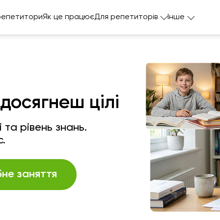
репетитори
Як це працює
Для репетиторів
Інше
досягнеш цілі
 та рівень знань.
с.
не заняття