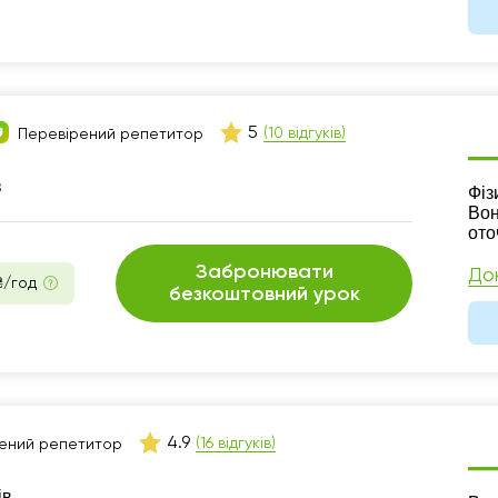
5
(10 відгуків)
Перевірений репетитор
в
Ре
Фіз
Вон
ото
Забронювати
До
₴/год
безкоштовний урок
4.9
(16 відгуків)
ений репетитор
ів