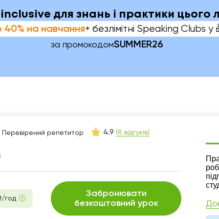
-inclusive для знань і практики цього 
+ безлімітні Speaking Clubs у 
 40% на навчання
SUMMER26
за промокодом
4.9
(8 відгуків)
Перевірений репетитор
в
Ре
Пра
роб
під
сту
Забронювати
₴/год
безкоштовний урок
До