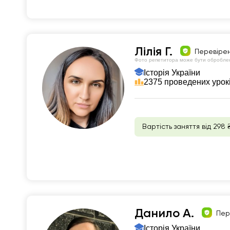
Лілія Г.
Перевіре
Фото репетитора може бути обробле
Історія України
2375 проведених урок
Вартість заняття від 298 
Данило А.
Пер
Історія України