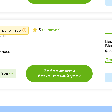
5
(21 відгуків)
п репетитор
не ШІ
Ре
Вик
Віл
ів
фра
шилось
До
Забронювати
₴/год
безкоштовний урок