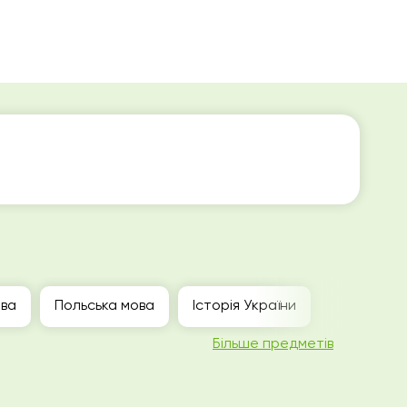
ова
Польська мова
Історія України
Більше предметів