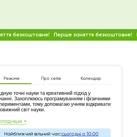
яття безкоштовне!
Перше заняття безкоштовне!
Резюме
Про себе
Календар
зюме
дную точні науки та креативний підхід у
чанні. Захоплююсь програмуванням і фізичними
периментами, тому допомагаю учням відкривати
овижний світ науки.
кладніше »
Найближчий вільний час:
сьогодні о 10:00