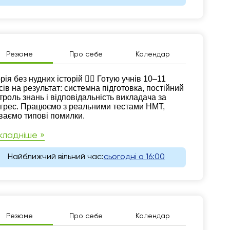
Резюме
Про себе
Календар
зюме
орія без нудних історій ✋🏻 Готую учнів 10–11
сів на результат: системна підготовка, постійний
троль знань і відповідальність викладача за
грес. Працюємо з реальними тестами НМТ,
ваємо типові помилки.
кладніше »
Найближчий вільний час:
сьогодні о 16:00
Резюме
Про себе
Календар