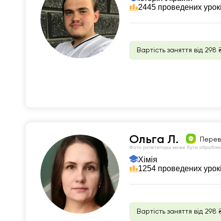
2445 проведених урок
Вартість заняття від 298 
Ольга Л.
Перев
Фото репетитора може бути обробле
Хімія
1254 проведених урок
Вартість заняття від 298 