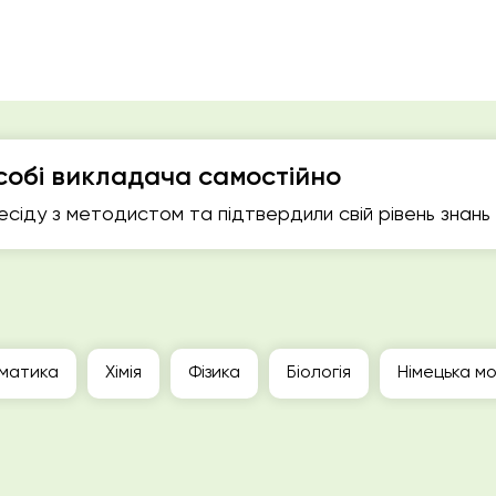
собі викладача самостійно
есіду з методистом та підтвердили свій рівень знань
матика
Хімія
Фізика
Біологія
Німецька м