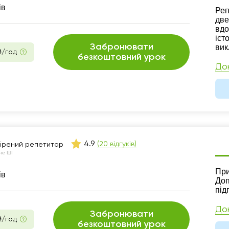
ів
Ре
Реп
две
вдо
іст
Забронювати
вик
₴/год
безкоштовний урок
До
4.9
(20 відгуків)
ірений репетитор
не ШІ
Ре
При
ів
Доп
під
До
Забронювати
₴/год
безкоштовний урок