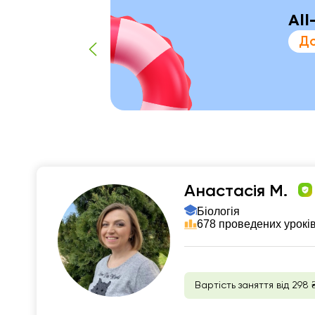
All
До
Анастасія М.
Біологія
678 проведених урокі
Вартість заняття від 298 