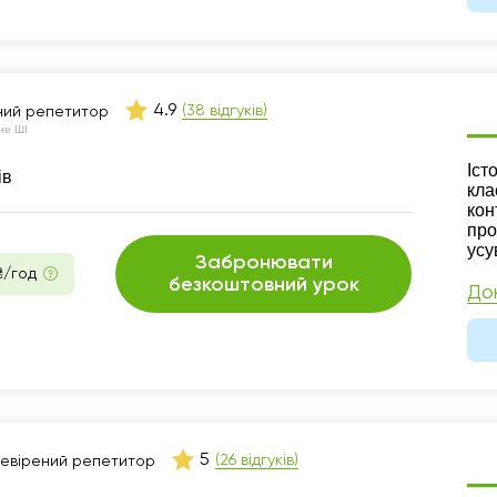
4.9
(38 відгуків)
ний репетитор
не ШІ
Ре
Іст
ів
кла
кон
про
усу
Забронювати
₴/год
безкоштовний урок
До
5
(26 відгуків)
евірений репетитор