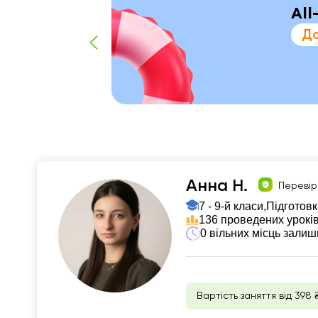
All
До
Анна Н.
Перевір
7 - 9-й класи,
Підготовк
136 проведених урокі
0 вільних місць зали
Вартість заняття від 398 