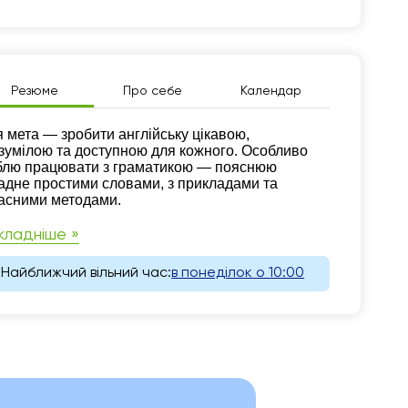
Резюме
Про себе
Календар
зюме
 мета — зробити англійську цікавою,
зумілою та доступною для кожного. Особливо
лю працювати з граматикою — пояснюю
адне простими словами, з прикладами та
асними методами.
кладніше »
Найближчий вільний час:
в понеділок о 10:00