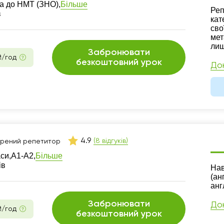
Більше
а до НМТ (ЗНО),
Ре
Реп
в
кат
сво
мет
лиш
Забронювати
₴/год
безкоштовний урок
До
4.9
(8 відгуків)
ірений репетитор
Більше
аси,
А1-А2,
ів
Ре
Нав
(ан
анг
Забронювати
До
₴/год
безкоштовний урок