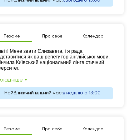
Найближчий вільний час:
сьогодні о 15:00
Резюме
Про себе
Календар
зюме
віт! Мене звати Єлизавета, і я рада
дставитися як ваш репетитор англійської мови.
інчила Київський національний лінгвістичний
верситет.
кладніше »
Найближчий вільний час:
в неділю о 13:00
Резюме
Про себе
Календар