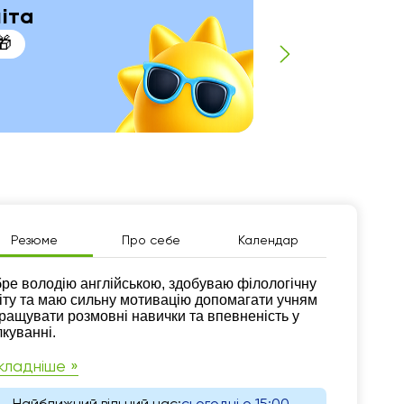
літа
🎁
П
Резюме
Про себе
Календар
зюме
ре володію англійською, здобуваю філологічну
іту та маю сильну мотивацію допомагати учням
ращувати розмовні навички та впевненість у
лкуванні.
кладніше »