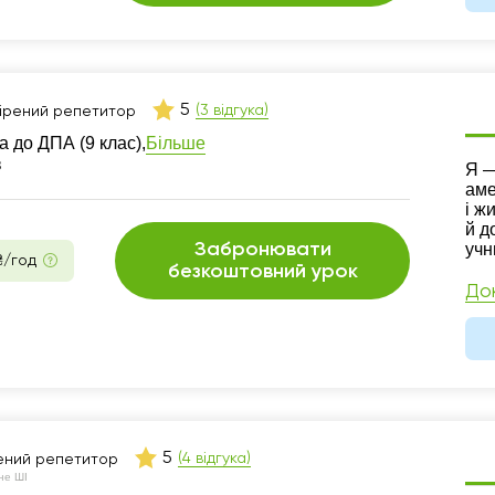
5
(3 відгука)
ірений репетитор
Більше
а до ДПА (9 клас),
в
Ре
Я —
аме
і ж
й д
Забронювати
учн
₴/год
безкоштовний урок
До
5
(4 відгука)
ений репетитор
не ШІ