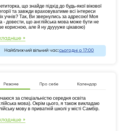
зюме
етиторка, що знайде підхід до будь-якої вікової
егорії та завжди враховуватиме всі інтереси
їх учнів? Так, Ви звернулись за адресою! Моя
а - довести, що англійська мова може бути не
е корисною, але й ну дууууже цікавою)
кладніше »
Найближчий вільний час:
сьогодні о 17:00
Резюме
Про себе
Календар
зюме
чаюся за спеціальністю середня освіта
глійська мова). Окрім цього, я також викладаю
лійську мову в приватній школі у місті Самбір.
кладніше »