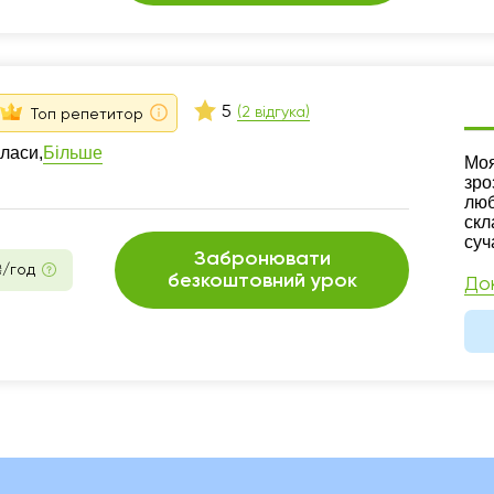
5
(2 відгука)
Топ репетитор
Більше
класи,
Ре
Моя
зро
люб
скл
суч
Забронювати
₴/год
безкоштовний урок
До