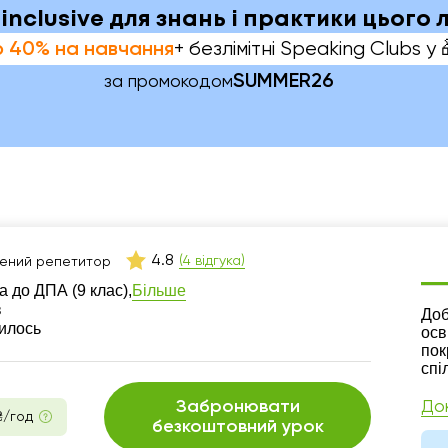
-inclusive для знань і практики цього 
+ безлімітні Speaking Clubs у 
 40% на навчання
SUMMER26
за промокодом
4.8
(4 відгука)
ений репетитор
Більше
а до ДПА (9 клас),
в
Ре
Доб
шилось
осв
пок
спі
Забронювати
До
₴/год
безкоштовний урок