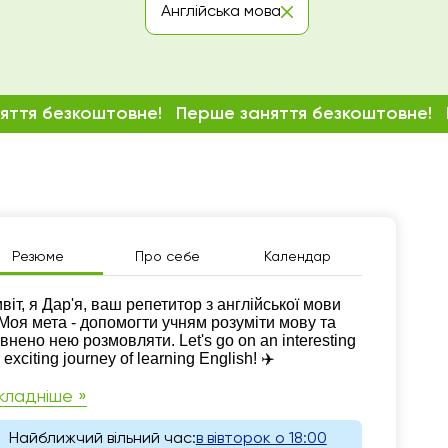
Англійська мова
яття безкоштовне!
Перше заняття безкоштовне!
Резюме
Про себе
Календар
зюме
віт, я Дар'я, ваш репетитор з англійської мови
 Моя мета - допомогти учням розуміти мову та
внено нею розмовляти. Let's go on an interesting
 exciting journey of learning English! ✈️
кладніше »
Найближчий вільний час:
в вівторок о 18:00