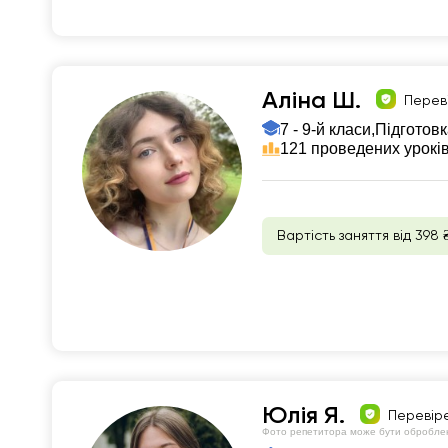
Аліна Ш.
Перев
7 - 9-й класи,
Підготовк
121 проведених урокі
Вартість заняття від 398 
Юлія Я.
Перевір
Фото репетитора може бути обробле