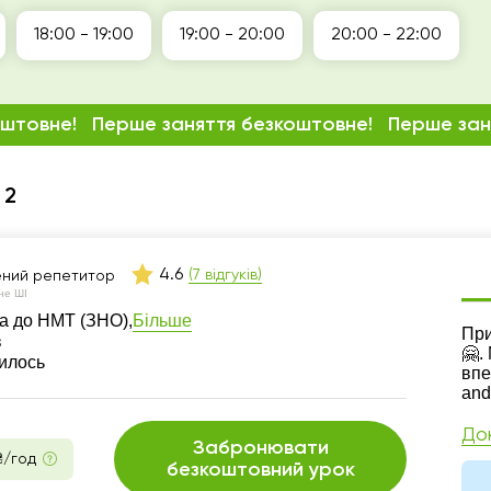
18:00 - 19:00
19:00 - 20:00
20:00 - 22:00
оштовне!
Перше заняття безкоштовне!
Перше зан
 2
4.6
(7 відгуків)
ений репетитор
не ШІ
Більше
а до НМТ (ЗНО),
Ре
При
в
🤗.
шилось
впе
and
До
Забронювати
₴/год
безкоштовний урок