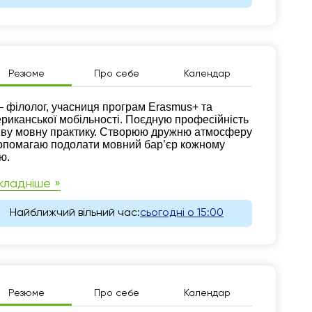
Резюме
Про себе
Календар
зюме
 філолог, учасниця програм Erasmus+ та
риканської мобільності. Поєдную професійність
иву мовну практику. Створюю дружню атмосферу
опомагаю подолати мовний бар’єр кожному
ю.
кладніше »
Найближчий вільний час:
сьогодні о 15:00
Резюме
Про себе
Календар