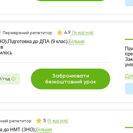
4.9
(14 відгуків)
Перевірений репетитор
Більше
НО),
Підготовка до ДПА (9 клас),
ів
Ре
При
шилось
пре
Зак
уні
Забронювати
До
₴/год
безкоштовний урок
5
(8 відгуків)
ений репетитор
Більше
а до НМТ (ЗНО),