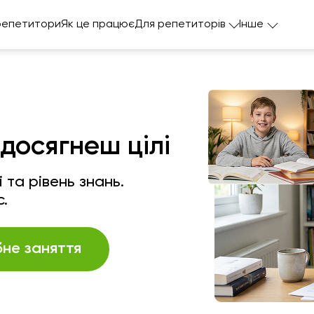
репетитори
Як це працює
Для репетиторів
Інше
досягнеш цілі
 та рівень знань.
с.
не заняття