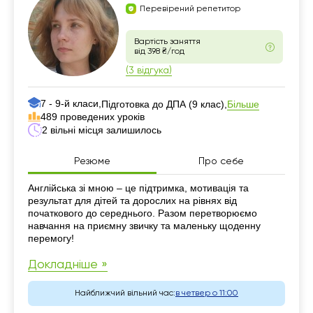
Перевірений репетитор
Вартість заняття
від 398 ₴/год
(3 відгука)
7 - 9-й класи,
Більше
Підготовка до ДПА (9 клас),
489 проведених уроків
2 вільні місця залишилось
Резюме
Про себе
Резюме
Англійська зі мною – це підтримка, мотивація та
результат для дітей та дорослих на рівнях від
початкового до середнього. Разом перетворюємо
навчання на приємну звичку та маленьку щоденну
перемогу!
Докладніше »
Найближчий вільний час:
в четвер о 11:00