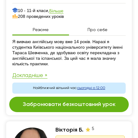
10 - 11-й класи,
Більше
208 проведених уроків
Резюме
Про себе
Резюме
Я вивчаю англійську мову вже 14 років. Наразі я
студентка Київського національного університету імені
Тараса Шевченка, де здобуваю освіту перекладача з
англійської та іспанської. За цей час я мала значну
кількість практики.
Докладніше »
Найближчий вільний час:
сьогодні о 12:00
Забронювати безкоштовний урок
5
Вікторія Б.