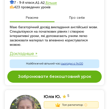
7 - 9-й класи,
Більше
А1-А2,
423 проведених уроків
Резюме
Про себе
Резюме
Маю багаторічний досвід викладання англійської мови.
Спеціалізуюся на початкових рівнях і створюю
інтерактивні уроки, які допомагають учням легко
засвоювати матеріал та впевнено користуватися
мовою.
Докладніше »
Найближчий вільний час:
сьогодні о 14:00
Забронювати безкоштовний урок
5
Юлія Ю.
Топ репетитор