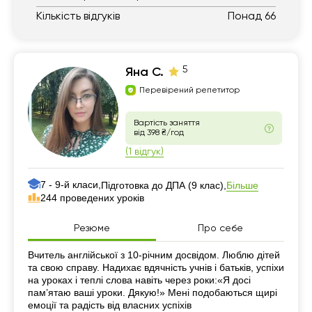
Кількість відгуків
Понад 66
5
Яна С.
Перевірений репетитор
Вартість заняття
від 398 ₴/год
(1 відгук)
7 - 9-й класи,
Більше
Підготовка до ДПА (9 клас),
244 проведених уроків
Резюме
Про себе
Резюме
Вчитель англійської з 10-річним досвідом. Люблю дітей
та свою справу. Надихає вдячність учнів і батьків, успіхи
на уроках і теплі слова навіть через роки:«Я досі
пам’ятаю ваші уроки. Дякую!» Мені подобаються щирі
емоції та радість від власних успіхів