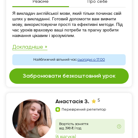
Резюме
Про себе
Резюме
Я викладач англійської мови, який тільки починає свій
шлях у викладанні. Готовий допомогти вам вивчити
мову, використовуючи прості та ефективні методи. Під
час уроків враховую ваші потреби та прагну зробити
навчання цікавим і зрозумілим.
Докладніше »
Найближчий вільний час:
сьогодні о 17:00
Забронювати безкоштовний урок
5
Анастасія З.
Перевірений репетитор
Вартість заняття
від 398 ₴/год
(6 відгуків)