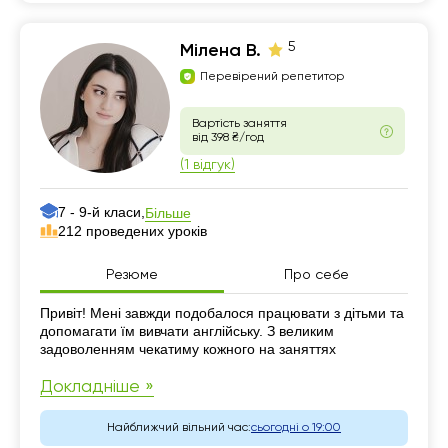
5
Мілена В.
Перевірений репетитор
Вартість заняття
від 398 ₴/год
(1 відгук)
7 - 9-й класи,
Більше
212 проведених уроків
Резюме
Про себе
Резюме
Привіт! Мені завжди подобалося працювати з дітьми та
допомагати їм вивчати англійську. З великим
задоволенням чекатиму кожного на заняттях
Докладніше »
Найближчий вільний час:
сьогодні о 19:00