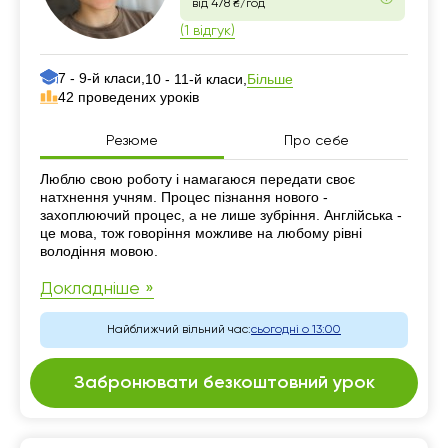
від 478 ₴/год
(1 відгук)
7 - 9-й класи,
Більше
10 - 11-й класи,
42 проведених уроків
Резюме
Про себе
Резюме
Люблю свою роботу і намагаюся передати своє
натхнення учням. Процес пізнання нового -
захоплюючий процес, а не лише зубріння. Англійська -
це мова, тож говоріння можливе на любому рівні
володіння мовою.
Докладніше »
Найближчий вільний час:
сьогодні о 13:00
Забронювати безкоштовний урок