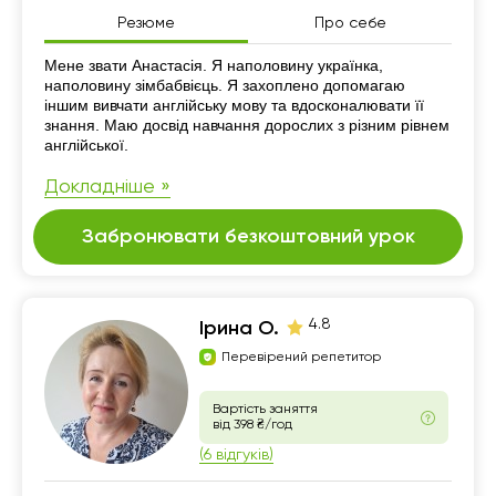
Резюме
Про себе
Резюме
Мене звати Анастасія. Я наполовину українка,
наполовину зімбабвієць. Я захоплено допомагаю
іншим вивчати англійську мову та вдосконалювати її
знання. Маю досвід навчання дорослих з різним рівнем
англійської.
Докладніше »
Забронювати безкоштовний урок
4.8
Ірина О.
Перевірений репетитор
Вартість заняття
від 398 ₴/год
(6 відгуків)