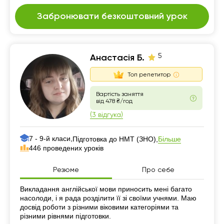
Забронювати безкоштовний урок
5
Анастасія Б.
Топ репетитор
Вартість заняття
від 478 ₴/год
(3 відгука)
7 - 9-й класи,
Більше
Підготовка до НМТ (ЗНО),
446 проведених уроків
Резюме
Про себе
Резюме
Викладання англійської мови приносить мені багато
насолоди, і я рада розділити її зі своїми учнями. Маю
досвід роботи з різними віковими категоріями та
різними рівнями підготовки.