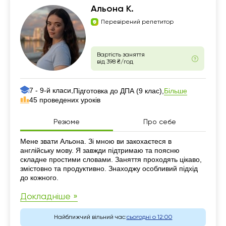
Альона К.
Перевірений репетитор
Вартість заняття
від 398 ₴/год
7 - 9-й класи,
Більше
Підготовка до ДПА (9 клас),
45 проведених уроків
Резюме
Про себе
Резюме
Мене звати Альона. Зі мною ви закохаєтеся в
англійську мову. Я завжди підтримаю та поясню
складне простими словами. Заняття проходять цікаво,
змістовно та продуктивно. Знаходжу особливий підхід
до кожного.
Докладніше »
Найближчий вільний час:
сьогодні о 12:00