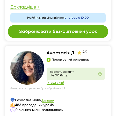
Докладніше »
Найближчий вільний час:
в четвер о 10:00
Забронювати безкоштовний урок
4.9
Анастасія Д.
Перевірений репетитор
Вартість заняття
від 398 ₴/год
(7 відгуків)
Фото репетитора може бути оброблене ШІ
Розмовна мова,
Більше
483 проведених уроків
0 вільних місць залишилось