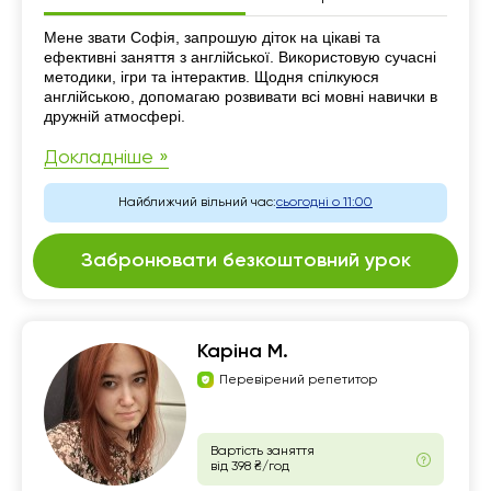
Резюме
Мене звати Софія, запрошую діток на цікаві та
ефективні заняття з англійської. Використовую сучасні
методики, ігри та інтерактив. Щодня спілкуюся
англійською, допомагаю розвивати всі мовні навички в
дружній атмосфері.
Докладніше »
Найближчий вільний час:
сьогодні о 11:00
Забронювати безкоштовний урок
Каріна М.
Перевірений репетитор
Вартість заняття
від 398 ₴/год