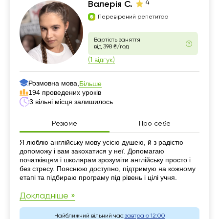
4
Валерія С.
Перевірений репетитор
Вартість заняття
від 398 ₴/год
(1 відгук)
Розмовна мова,
Більше
194 проведених уроків
3 вільні місця залишилось
Резюме
Про себе
Резюме
Я люблю англійську мову усією душею, й з радістю
допоможу і вам закохатися у неї. Допомагаю
початківцям і школярам зрозуміти англійську просто і
без стресу. Пояснюю доступно, підтримую на кожному
етапі та підбираю програму під рівень і цілі учня.
Докладніше »
Найближчий вільний час:
завтра о 12:00