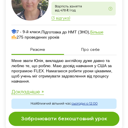
Вартість заняття
від 478 ₴/год
(3 відгука)
7 - 9-й класи,
Більше
Підготовка до НМТ (ЗНО),
275 проведених уроків
Резюме
Про себе
Резюме
Мене звати Юлія, викладаю англійску дуже давно та
люблю те, що роблю. Маю досвід навчання у США за
програмою FLEX. Намагаюся робити уроки цікавими,
щоб учень міг отримувати задоволення від процесу
навчання.
Докладніше »
Найближчий вільний час:
сьогодні о 12:00
Забронювати безкоштовний урок