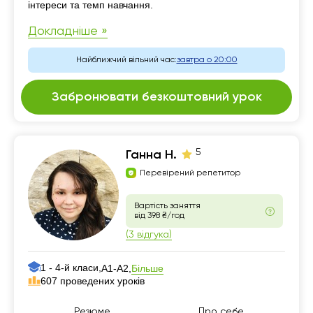
інтереси та темп навчання.
Докладніше »
Найближчий вільний час:
завтра о 20:00
Забронювати безкоштовний урок
5
Ганна Н.
Перевірений репетитор
Вартість заняття
від 398 ₴/год
(3 відгука)
1 - 4-й класи,
Більше
А1-А2,
607 проведених уроків
Резюме
Про себе