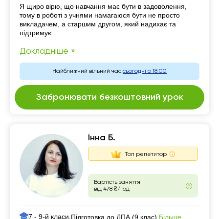
Резюме
Я щиро вірю, що навчання має бути в задоволення,
тому в роботі з учнями намагаюся бути не просто
викладачем, а старшим другом, який надихає та
підтримує
Докладніше »
Найближчий вільний час:
сьогодні о 18:00
Забронювати безкоштовний урок
Інна Б.
Топ репетитор
Вартість заняття
від 478 ₴/год
7 - 9-й класи,
Більше
Підготовка до ДПА (9 клас),