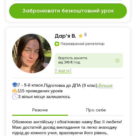
Забронювати безкоштовний урок
5
Дарʼя В.
Перевірений репетитор
Вартість заняття
від 398 ₴/год
(1 відгук)
7 - 9-й класи,
Більше
Підготовка до ДПА (9 клас),
115 проведених уроків
3 вільні місця залишилось
Резюме
Про себе
Резюме
Обожнюю англійську і обовʼязково навчу Вас її любити!
Маю достатній досвід викладання та легко знаходжу
підхід до кожного учня, враховуючи його рівень,