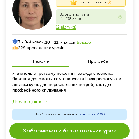
Топ репетитор
Вартість заняття
від 478 ₴/год
(2 відгука)
7 - 9-й класи,
Більше
10 - 11-й класи,
229 проведених уроків
Резюме
Про себе
Резюме
Я вчитель в третьому поколінні, завжди сповнена
бажання допомогти вам опанувати і використовувати
англійську як для пероснальних потреб, так і для
професійного спілкування
Докладніше »
Найближчий вільний час:
завтра о 12:00
Забронювати безкоштовний урок