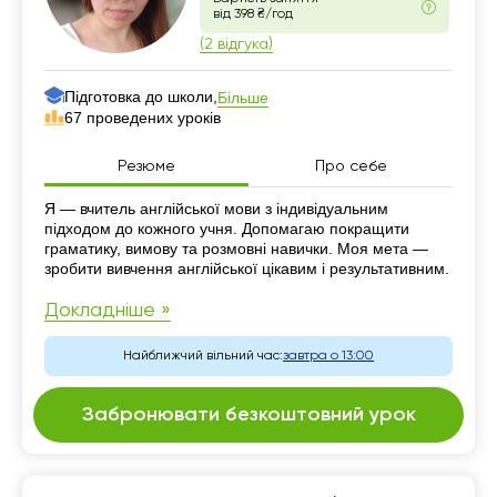
від 398 ₴/год
(2 відгука)
Підготовка до школи,
Більше
67 проведених уроків
Резюме
Про себе
Резюме
Я — вчитель англійської мови з індивідуальним
підходом до кожного учня. Допомагаю покращити
граматику, вимову та розмовні навички. Моя мета —
зробити вивчення англійської цікавим і результативним.
Докладніше »
Найближчий вільний час:
завтра о 13:00
Забронювати безкоштовний урок