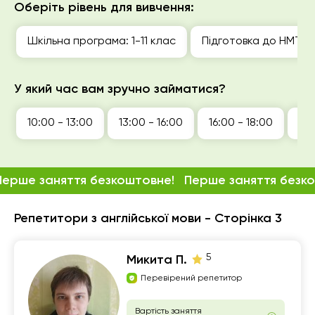
Оберіть рівень для вивчення:
Шкільна програма: 1-11 клас
Підготовка до НМТ (
У який час вам зручно займатися?
10:00 - 13:00
13:00 - 16:00
16:00 - 18:00
18:
Перше заняття безкоштовне!
Перше заняття безк
Репетитори з англійської мови - Сторінка 3
5
Микита П.
Перевірений репетитор
Вартість заняття