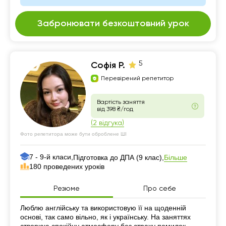
Забронювати безкоштовний урок
5
Софія Р.
Перевірений репетитор
Вартість заняття
від 398 ₴/год
(2 відгука)
Фото репетитора може бути оброблене ШІ
7 - 9-й класи,
Більше
Підготовка до ДПА (9 клас),
180 проведених уроків
Резюме
Про себе
Резюме
Люблю англійську та використовую її на щоденній
основі, так само вільно, як і українську. На заняттях