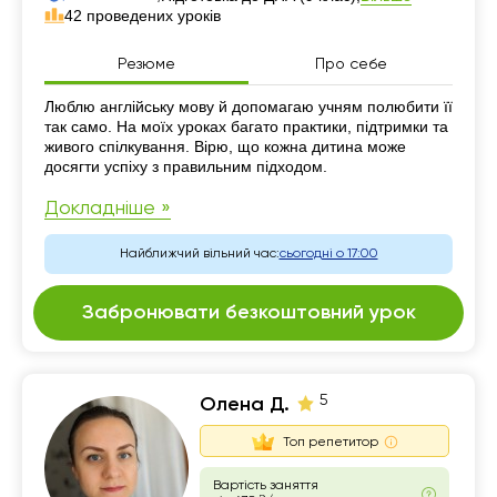
42 проведених уроків
Резюме
Про себе
Резюме
Люблю англійську мову й допомагаю учням полюбити її
так само. На моїх уроках багато практики, підтримки та
живого спілкування. Вірю, що кожна дитина може
досягти успіху з правильним підходом.
Докладніше »
Найближчий вільний час:
сьогодні о 17:00
Забронювати безкоштовний урок
5
Олена Д.
Топ репетитор
Вартість заняття