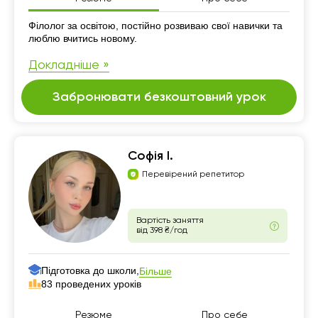
Резюме
Філолог за освітою, постійно розвиваю свої навички та
люблю вчитись новому.
Докладніше »
Забронювати безкоштовний урок
Софія І.
Перевірений репетитор
Вартість заняття
від 398 ₴/год
Підготовка до школи,
Більше
83 проведених уроків
Резюме
Про себе