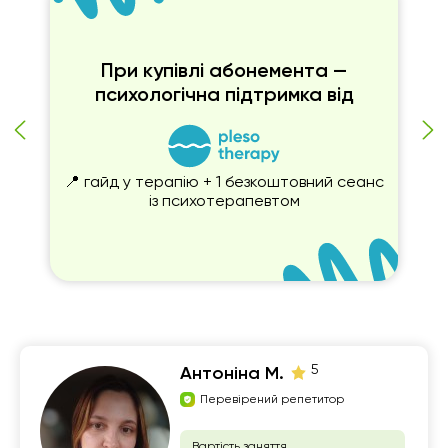
A
п
Д
При купівлі абонемента —
+ 
психологічна підтримка від
за
S
📍 гайд у терапію + 1 безкоштовний сеанс
із психотерапевтом
5
Антоніна М.
Перевірений репетитор
Вартість заняття