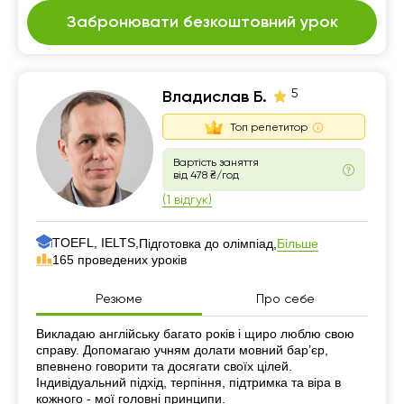
Забронювати безкоштовний урок
5
Владислав Б.
Топ репетитор
Вартість заняття
від 478 ₴/год
(1 відгук)
TOEFL, IELTS,
Більше
Підготовка до олімпіад,
165 проведених уроків
Резюме
Про себе
Резюме
Викладаю англійську багато років і щиро люблю свою
справу. Допомагаю учням долати мовний бар’єр,
впевнено говорити та досягати своїх цілей.
Індивідуальний підхід, терпіння, підтримка та віра в
кожного - мої головні принципи.