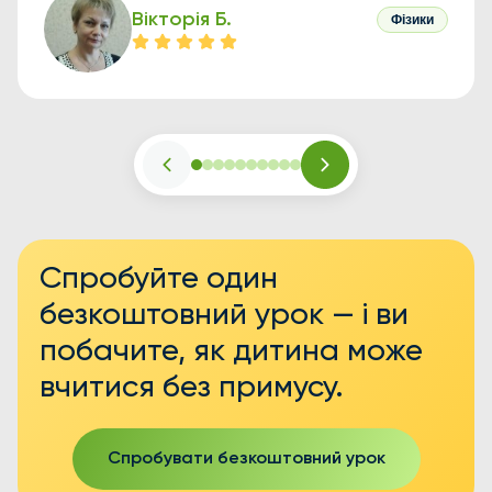
вдячна за Вашу працю, доброту й щире ставлення.
Вікторія Б.
Фізики
Щиро рекомендую вам усім, хто хоче вивчати
фізику із задоволенням!
Спробуйте один
безкоштовний урок — і ви
побачите, як дитина може
вчитися без примусу.
Спробувати безкоштовний урок