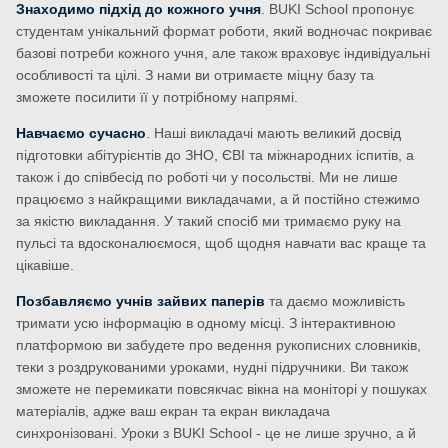
Знаходимо підхід до кожного учня
. BUKI School пропонує
студентам унікальний формат роботи, який водночас покриває
базові потреби кожного учня, але також враховує індивідуальні
особливості та цілі. З нами ви отримаєте міцну базу та
зможете посилити її у потрібному напрямі.
Навчаємо сучасно
. Наші викладачі мають великий досвід
підготовки абітурієнтів до ЗНО, ЄВІ та міжнародних іспитів, а
також і до співбесід по роботі чи у посольстві. Ми не лише
працюємо з найкращими викладачами, а й постійно стежимо
за якістю викладання. У такий спосіб ми тримаємо руку на
пульсі та вдосконалюємося, щоб щодня навчати вас краще та
цікавіше.
Позбавляємо учнів зайвих паперів
та даємо можливість
тримати усю інформацію в одному місці. З інтерактивною
платформою ви забудете про ведення рукописних словників,
теки з роздрукованими уроками, нудні підручники. Ви також
зможете не перемикати повсякчас вікна на моніторі у пошуках
матеріалів, адже ваш екран та екран викладача
синхронізовані. Уроки з BUKI School - це не лише зручно, а й