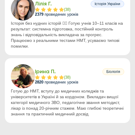
Лілія Г.
Історія України
(
38
)
2379
проведених уроків
Історія без нудних історій ✋🏻 Готую учнів 10–11 класів на
результат: системна підготовка, постійний контроль
знань і відповідальність викладача за прогрес.
Працюємо з реальними тестами НМТ, усуваємо типові
помилки.
Ірина П.
Біологія
(
38
)
2820
проведених уроків
Готую до НМТ, вступу до медичних коледжів та
університетів в Україні й за кордоном. Викладач вищої
категорії медичного ЗВО, педагогічне звання методист,
лікар із понад 20-річним стажем. Маю глибокі теоретичні
знання та практичний медичний досвід.