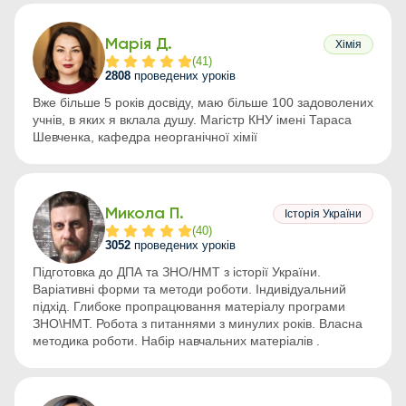
Марія Д.
Хімія
(
41
)
2808
проведених уроків
Вже більше 5 років досвіду, маю більше 100 задоволених
учнів, в яких я вклала душу. Магістр КНУ імені Тараса
Шевченка, кафедра неорганічної хімії
Микола П.
Історія України
(
40
)
3052
проведених уроків
Підготовка до ДПА та ЗНО/НМТ з історії України.
Варіативні форми та методи роботи. Індивідуальний
підхід. Глибоке пропрацювання матеріалу програми
ЗНО\НМТ. Робота з питаннями з минулих років. Власна
методика роботи. Набір навчальних матеріалів .