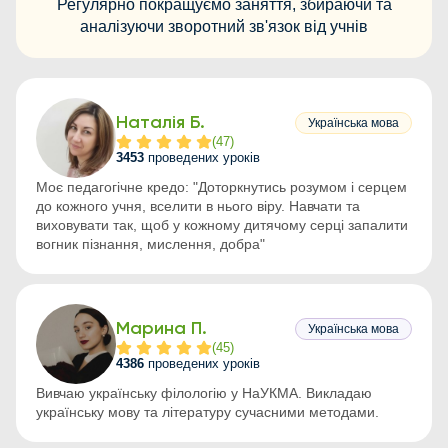
Регулярно покращуємо заняття, збираючи та
аналізуючи зворотний зв'язок від учнів
Наталія Б.
Українська мова
(
47
)
3453
проведених уроків
Моє педагогічне кредо: "Доторкнутись розумом і серцем
до кожного учня, вселити в нього віру. Навчати та
виховувати так, щоб у кожному дитячому серці запалити
вогник пізнання, мислення, добра"
Марина П.
Українська мова
(
45
)
4386
проведених уроків
Вивчаю українську філологію у НаУКМА. Викладаю
українську мову та літературу сучасними методами.