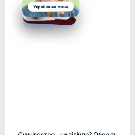
Фізика
Історія України
Німецька мова
Англійська мова