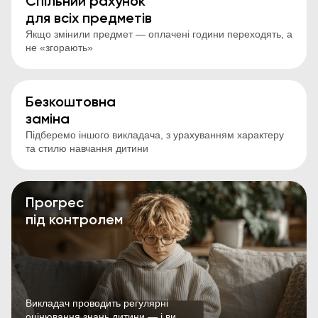
Спільний рахунок
для всіх предметів
Якщо змінили предмет — оплачені години переходять, а
не «згорають»
Безкоштовна
заміна
Підберемо іншого викладача, з урахуванням характеру
та стилю навчання дитини
Прогрес
під контролем
Викладач проводить регулярні
оцінювання знань дитини — і ви