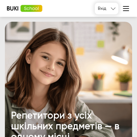
Вхід
Репетитори з усіх
шкільних предметів — в