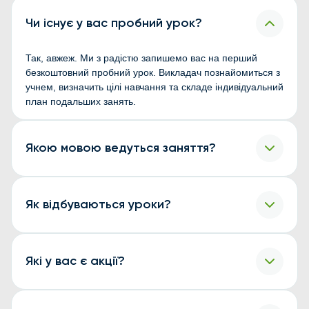
Чи існує у вас пробний урок?
Так, авжеж. Ми з радістю запишемо вас на перший
безкоштовний пробний урок. Викладач познайомиться з
учнем, визначить цілі навчання та складе індивідуальний
план подальших занять.
Якою мовою ведуться заняття?
Якщо ваш рівень іноземної мови вище А2, то заняття
ведуться іноземною мовою. Але, якщо у вас початковий
Як відбуваються уроки?
рівень знань або ви вивчаєте математику чи інші
предмети, то заняття ведуться українською мовою.
Уроки відбуваються в онлайн форматі, в Zoom. Заняття
індивідуальні, в реальному часі з вчителем.
Які у вас є акції?
Так, час від часу ми проводимо акції. Актуальна акція