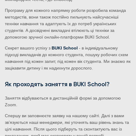
Програму для кожного напрямку роботи розробила команда
методистів, вони також постійно пильнують найсучасніші
техніки навчання та адаптують їх до потреб українських
студентів. А досвідчені викладачі втілюють ці техніки за
допомогою зручної онлайн-платформи BUKI School.
Секрет вашого успіху з
BUKI School
- в індивідуальному
підході викладачів до кожного студента, пошуку робочих схем
навчання під кожен запит, під кожен вік студента. Ми знаємо як
зацікавити дитину і як надихнути дорослого.
Як проходять заняття в BUKI School?
Заняття відбуваються в дистанційній формі за допомогою
Zoom.
Спершу ви заповнюєте заявку на нашому сайті. Далі з вами
зв’язуються наші менеджери, які уточнять ваш рівень знань та
цілі навчання. Після цього підберуть та сконтактують вас із
викладачем, який має експертизу у вашій потребі.