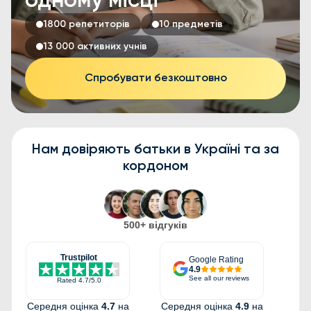
одному місці
1800 репетиторів
10 предметів
13 000 активних учнів
Спробувати безкоштовно
Нам довіряють батьки в Україні та за
кордоном
500+ відгуків
Trustpilot
Google Rating
4.9
See all our reviews
Rated
4.7
/5.0
Середня оцінка
4.7
на
Середня оцінка
4.9
на