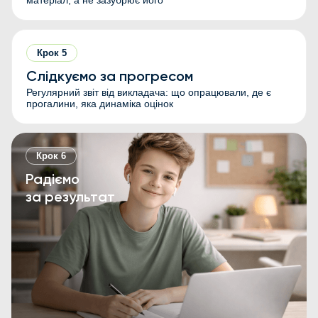
матеріал, а не зазубрює його
Крок
5
Слідкуємо за прогресом
Регулярний звіт від викладача: що опрацювали, де є
прогалини, яка динаміка оцінок
Крок
6
Радіємо
за результат