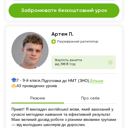
Забронювати безкоштовний урок
Артем П.
Перевірений репетитор
Вартість заняття
від 398 ₴/год
7 - 9-й класи,
Більше
Підготовка до НМТ (ЗНО),
43 проведених уроків
Резюме
Про себе
Резюме
Привіт! Я викладач англійської мови, який закоханий у
сучасні методики навчання та ефективний результат.
Маю великий досвід роботи з різними віковими групами
— від молодших школярів до дорослих.