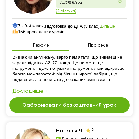
від 398 ₴/год
(2 відгука)
7 - 9-й класи,
Більше
Підготовка до ДПА (9 клас),
156 проведених уроків
Резюме
Про себе
Резюме
Вивчаючи англійську, варто пам'ятати, що вивчаєш не
заради відмітки А2, С1 тощо. Це не мета, це
інструмент. І дуже потужний інструмент, який відкриває
багато можливостей: від більш широкої вибірки, що
подивитись та почитати до бажаних змін в житті.
Докладніше »
Забронювати безкоштовний урок
5
Наталія Ч.
Перевірений репетитор