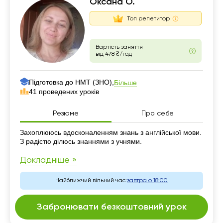
Оксана О.
Топ репетитор
Вартість заняття
від 478 ₴/год
Підготовка до НМТ (ЗНО),
Більше
41 проведених уроків
Резюме
Про себе
Резюме
Захоплююсь вдосконаленням знань з англійської мови.
З радістю ділюсь знаннями з учнями.
Докладніше »
Найближчий вільний час:
завтра о 18:00
Забронювати безкоштовний урок