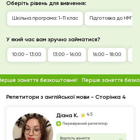
Оберіть рівень для вивчення:
Шкільна програма: 1-11 клас
Підготовка до НМТ (
У який час вам зручно займатися?
10:00 - 13:00
13:00 - 16:00
16:00 - 18:00
18:
Перше заняття безкоштовне!
Перше заняття безк
Репетитори з англійської мови - Сторінка 4
4.5
Діана К.
Перевірений репетитор
Вартість заняття