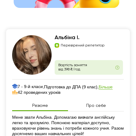
Альбіна І.
Перевірений репетитор
Вартість заняття
від 398 ₴/год
7 - 9-й класи,
Більше
Підготовка до ДПА (9 клас),
42 проведених уроків
Резюме
Про себе
Резюме
Мене звати Альбіна. Допомагаю вивчати англійську
легко та зрозуміло. Пояснюю матеріал доступно,
враховуючи рівень знань і потреби кожного учня. Разом
досягнемо ваших навчальних цілей!