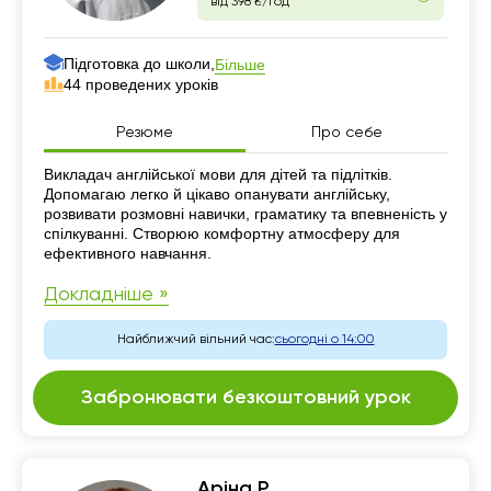
від 398 ₴/год
Підготовка до школи,
Більше
44 проведених уроків
Резюме
Про себе
Резюме
Викладач англійської мови для дітей та підлітків.
Допомагаю легко й цікаво опанувати англійську,
розвивати розмовні навички, граматику та впевненість у
спілкуванні. Створюю комфортну атмосферу для
ефективного навчання.
Докладніше »
Найближчий вільний час:
сьогодні о 14:00
Забронювати безкоштовний урок
Аріна Р.