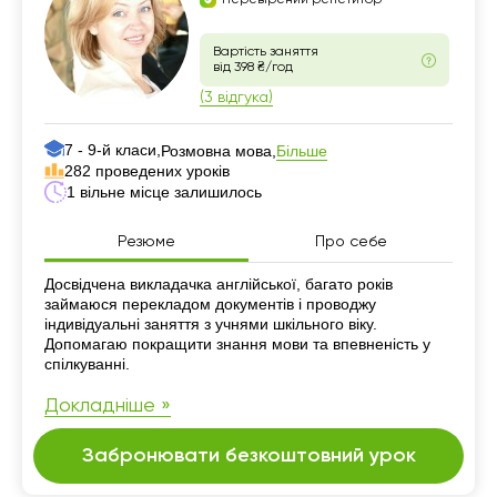
Вартість заняття
від 398 ₴/год
(3 відгука)
7 - 9-й класи,
Більше
Розмовна мова,
282 проведених уроків
1 вільне місце залишилось
Резюме
Про себе
Резюме
Досвідчена викладачка англійської, багато років
займаюся перекладом документів і проводжу
індивідуальні заняття з учнями шкільного віку.
Допомагаю покращити знання мови та впевненість у
спілкуванні.
Докладніше »
Забронювати безкоштовний урок