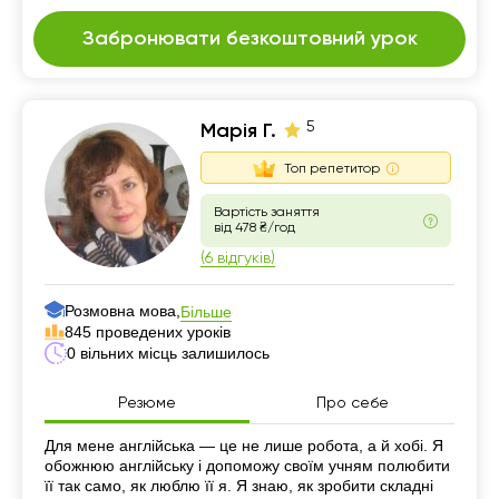
Забронювати безкоштовний урок
5
Марія Г.
Топ репетитор
Вартість заняття
від 478 ₴/год
(6 відгуків)
Розмовна мова,
Більше
845 проведених уроків
0 вільних місць залишилось
Резюме
Про себе
Резюме
Для мене англійська — це не лише робота, а й хобі. Я
обожнюю англійську і допоможу своїм учням полюбити
її так само, як люблю її я. Я знаю, як зробити складні