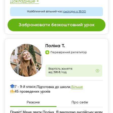
Докладніше »
Найближчий вільний час:
сьогодні о 18:00
Забронювати безкоштовний урок
Поліна Т.
Перевірений репетитор
Вартість заняття
від 398 ₴/год
7 - 9-й класи,
Більше
Підготовка до школи,
45 проведених уроків
Резюме
Про себе
Резюме
Привіт! Мене звати Поліна. Я викладаю англійську мову