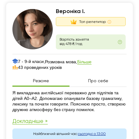
Вероніка І.
Топ репетитор
Вартість заняття
від 478 ₴/год
7 - 9-й класи,
Більше
Розмовна мова,
43 проведених уроків
Резюме
Про себе
Резюме
Я викладачка англійської переважно для підлітків та
дітей A0–A2. Допомагаю опанувати базову граматику,
лексику та почати говорити. Пояснюю просто, створюю
дружню атмосферу без страху помилок.
Докладніше »
Найближчий вільний час:
сьогодні о 13:00