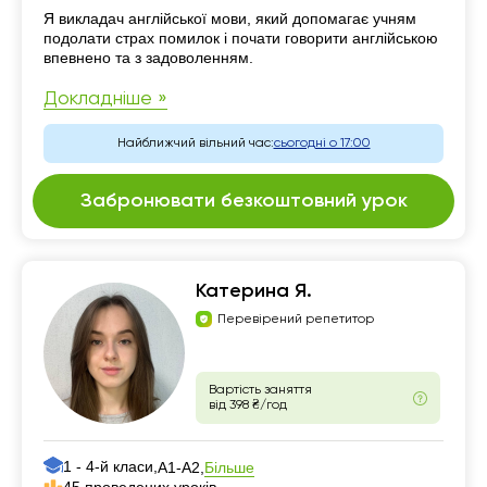
Резюме
Я викладач англійської мови, який допомагає учням
подолати страх помилок і почати говорити англійською
впевнено та з задоволенням.
Докладніше »
Найближчий вільний час:
сьогодні о 17:00
Забронювати безкоштовний урок
Катерина Я.
Перевірений репетитор
Вартість заняття
від 398 ₴/год
1 - 4-й класи,
Більше
А1-А2,