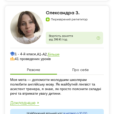
Олександра З.
Перевірений репетитор
Вартість заняття
від 398 ₴/год
1 - 4-й класи,
Більше
А1-А2,
41 проведених уроків
Резюме
Про себе
Резюме
Моя мета — допомогти молодшим школярам
полюбити англійську мову. Як майбутній лінгвіст та
асистент тренера, я знаю, як просто пояснити складні
речі та втримати увагу дитини.
Докладніше »
Найближчий вільний час:
в четвер о 10:00