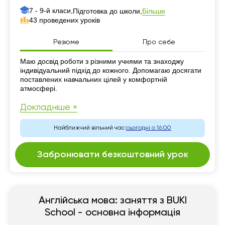
7 - 9-й класи,
Більше
Підготовка до школи,
43 проведених уроків
Резюме
Про себе
Резюме
Маю досвід роботи з різними учнями та знаходжу
індивідуальний підхід до кожного. Допомагаю досягати
поставлених навчальних цілей у комфортній
атмосфері.
Докладніше »
Найближчий вільний час:
сьогодні о 16:00
Забронювати безкоштовний урок
Англійська мова: заняття з BUKI
School - основна інформація