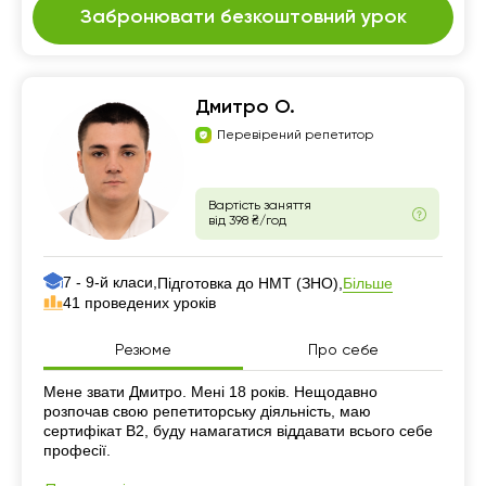
Забронювати безкоштовний урок
Дмитро О.
Перевірений репетитор
Вартість заняття
від 398 ₴/год
7 - 9-й класи,
Більше
Підготовка до НМТ (ЗНО),
41 проведених уроків
Резюме
Про себе
Резюме
Мене звати Дмитро. Мені 18 років. Нещодавно
розпочав свою репетиторську діяльність, маю
сертифікат В2, буду намагатися віддавати всього себе
професії.