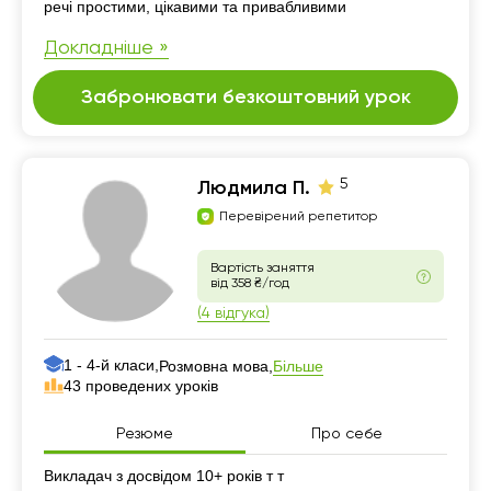
речі простими, цікавими та привабливими
Докладніше »
Забронювати безкоштовний урок
5
Людмила П.
Перевірений репетитор
Вартість заняття
від 358 ₴/год
(4 відгука)
1 - 4-й класи,
Більше
Розмовна мова,
43 проведених уроків
Резюме
Про себе
Резюме
Викладач з досвідом 10+ років т т