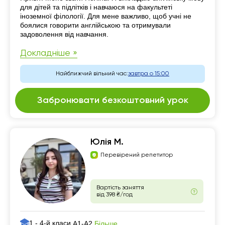
для дітей та підлітків і навчаюся на факультеті
іноземної філології. Для мене важливо, щоб учні не
боялися говорити англійською та отримували
задоволення від навчання.
Докладніше »
Найближчий вільний час:
завтра о 15:00
Забронювати безкоштовний урок
Юлія М.
Перевірений репетитор
Вартість заняття
від 398 ₴/год
1 - 4-й класи,
Більше
А1-А2,