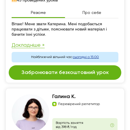
45 проведених уроків
Резюме
Про себе
Резюме
Вітаю! Мене звати Катерина. Мені подобається
працювати з дітьми, пояснювати новий матеріал і
бачити їхні успіхи.
Докладніше »
Найближчий вільний час:
сьогодні о 15:00
Забронювати безкоштовний урок
Галина К.
Перевірений репетитор
Вартість заняття
від 398 ₴/год