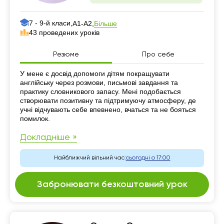
7 - 9-й класи,
Більше
А1-А2,
43 проведених уроків
Резюме
Про себе
Резюме
У мене є досвід допомоги дітям покращувати
англійську через розмови, письмові завдання та
практику словникового запасу. Мені подобається
створювати позитивну та підтримуючу атмосферу, де
учні відчувають себе впевнено, вчаться та не бояться
помилок.
Докладніше »
Найближчий вільний час:
сьогодні о 17:00
Забронювати безкоштовний урок