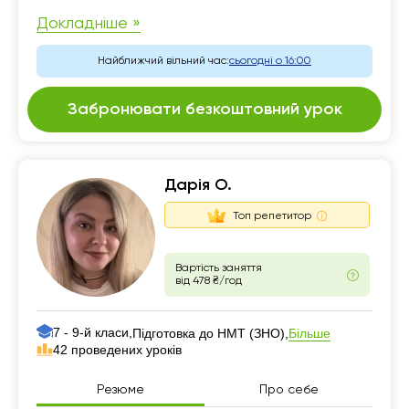
Докладніше »
Найближчий вільний час:
сьогодні о 16:00
Забронювати безкоштовний урок
Дарія О.
Топ репетитор
Вартість заняття
від 478 ₴/год
7 - 9-й класи,
Більше
Підготовка до НМТ (ЗНО),
42 проведених уроків
Резюме
Про себе