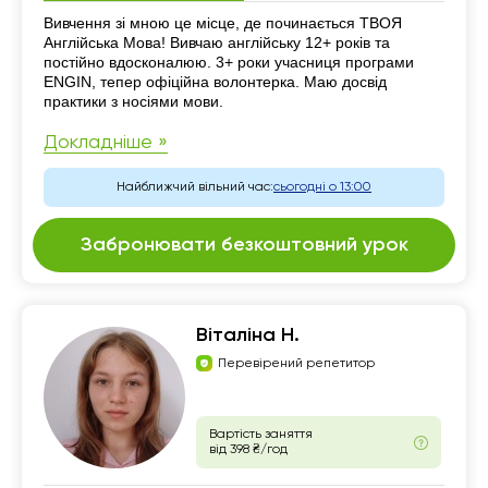
Резюме
Вивчення зі мною це місце, де починається ТВОЯ
Англійська Мова! Вивчаю англійську 12+ років та
постійно вдосконалюю. 3+ роки учасниця програми
ENGIN, тепер офіційна волонтерка. Маю досвід
практики з носіями мови.
Докладніше »
Найближчий вільний час:
сьогодні о 13:00
Забронювати безкоштовний урок
Віталіна Н.
Перевірений репетитор
Вартість заняття
від 398 ₴/год