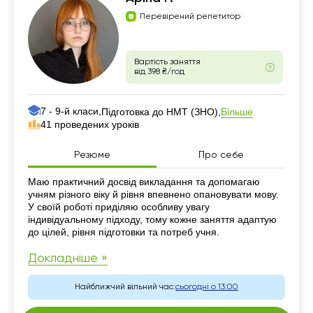
Перевірений репетитор
Вартість заняття
від 398 ₴/год
7 - 9-й класи,
Більше
Підготовка до НМТ (ЗНО),
41 проведених уроків
Резюме
Про себе
Резюме
Маю практичний досвід викладання та допомагаю
учням різного віку й рівня впевнено опановувати мову.
У своїй роботі приділяю особливу увагу
індивідуальному підходу, тому кожне заняття адаптую
до цілей, рівня підготовки та потреб учня.
Докладніше »
Найближчий вільний час:
сьогодні о 13:00