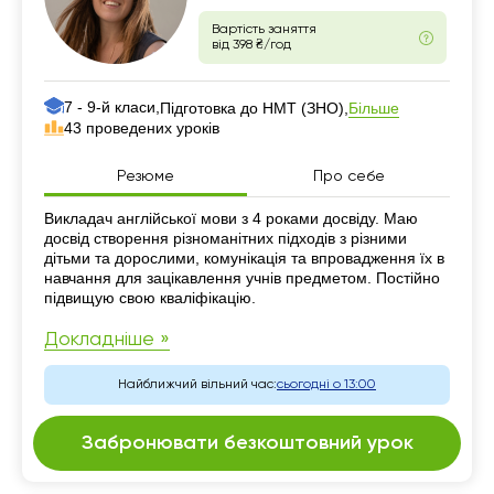
Вартість заняття
від 398 ₴/год
7 - 9-й класи,
Більше
Підготовка до НМТ (ЗНО),
43 проведених уроків
Резюме
Про себе
Резюме
Викладач англійської мови з 4 роками досвіду. Маю
досвід створення різноманітних підходів з різними
дітьми та дорослими, комунікація та впровадження їх в
навчання для зацікавлення учнів предметом. Постійно
підвищую свою кваліфікацію.
Докладніше »
Найближчий вільний час:
сьогодні о 13:00
Забронювати безкоштовний урок