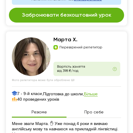
Забронювати безкоштовний урок
Марта Х.
Перевірений репетитор
Вартість заняття
від 398 ₴/год
Фото репетитора може бути оброблене ШІ
7 - 9-й класи,
Більше
Підготовка до школи,
40 проведених уроків
Резюме
Про себе
Резюме
Мене звати Марта. ✋ Уже понад 4 роки я вивчаю
англійську мову та навчаюся на прикладній лінгвістиці.