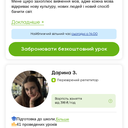
Мене щиро захоплює вивчення мов, адже кожна мова
відкриває нову культуру, нових людей і новий спосіб
бачити світ.
Докладніше »
Найближчий вільний час:
сьогодні о 14:00
Забронювати безкоштовний урок
Дарина З.
Перевірений репетитор
Вартість заняття
від 398 ₴/год
Підготовка до школи,
Більше
41 проведених уроків