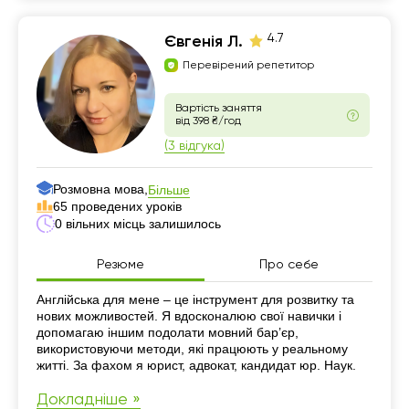
4.7
Євгенія Л.
Перевірений репетитор
Вартість заняття
від 398 ₴/год
(3 відгука)
Розмовна мова,
Більше
65 проведених уроків
0 вільних місць залишилось
Резюме
Про себе
Резюме
Англійська для мене – це інструмент для розвитку та
нових можливостей. Я вдосконалюю свої навички і
допомагаю іншим подолати мовний бар’єр,
використовуючи методи, які працюють у реальному
житті. За фахом я юрист, адвокат, кандидат юр. Наук.
Докладніше »