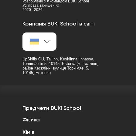
Розроблено з ♥ командою BUKI School
Усі права захищені ©
2020 - 2026
Компанія BUKI School в світі
Відновити
UpSkills OÜ, Tallinn, Kesklinna linnaosa,
Tornimäe tn 5, 10145, Estonia (м. Таллінн,
район Кесклінн, вулиця Торнімяе, 5,
10145, Естонія)
Предмети BUKI School
Фізика
Хімія