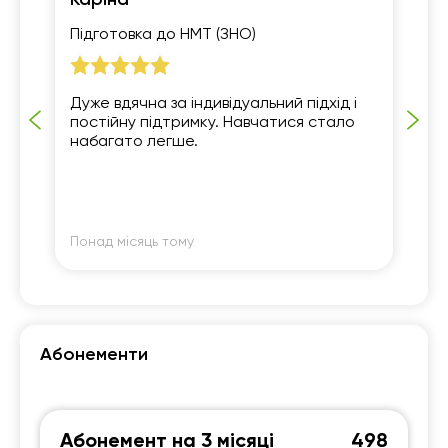
Каріна
Ан
Підготовка до НМТ (ЗНО)
Пі
Дуже вдячна за індивідуальний підхід і
Ду
постійну підтримку. Навчатися стало
пр
набагато легше.
Ви
зр
за
По
фо
що
Вс
Понад місяць тому
По
Абонементи
Абонемент на 3 місяці
498