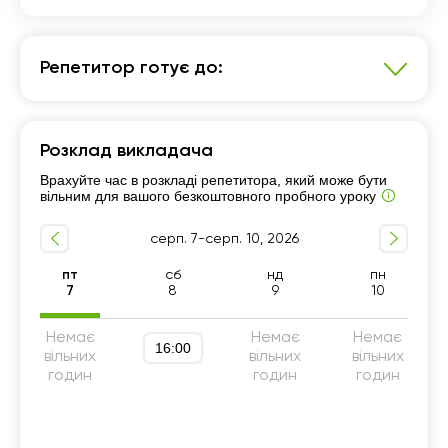
Репетитор готує до:
Математика
Розклад викладача
Підготовка до НМТ (ЗНО)
Врахуйте час в розкладі репетитора, який може бути
Підготовка до ДПА (9 клас)
10 - 11-й класи
вільним для вашого безкоштовного пробного уроку
серп. 7-серп. 10, 2026
пт
сб
нд
пн
7
8
9
10
Немає
Немає
Немає
16:00
вільних
вільних
вільних
годин
годин
годин