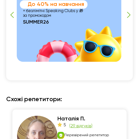
До 40% на навчання
+ безлімітні Speaking Clubs у 🎁
за промокодом
SUMMER26
 із

Схожі репетитори:
Наталія П.
5
(
29 відгуків
)
Перевірений репетитор