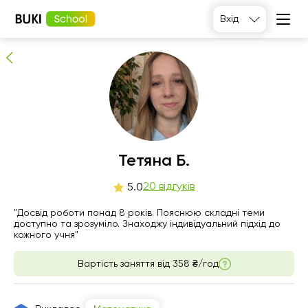
Тетяна Б.
Вхід
20
людей рекомендують
Тетяна Б.
пт
20 відгуків
сб
нд
пн
5.0
7
8
9
10
"Досвід роботи понад 8 років. Пояснюю складні теми
доступно та зрозуміло. Знаходжу індивідуальний підхід до
кожного учня"
Немає
Немає
Немає
16:00
вільних
вільних
вільних
годин
годин
годин
Вартість заняття від
358 ₴/год