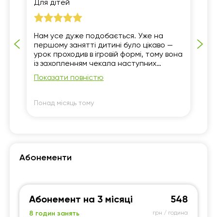
Для дітей
1 
19:00
19:00
19:00
19:00
19:30
19:30
19:30
19:30
ії.
Нам усе дуже подобається. Уже на
Ди
першому занятті дитині було цікаво —
ос
20:00
20:00
20:00
20:00
урок проходив в ігровій формі, тому вона
ці
із захопленням чекала наступних
за
20:30
20:30
20:30
20:30
занять. Вікторія — справжній
до
Показати повністю
По
професіонал, дуже доступно й цікаво
- 
21:00
21:00
21:00
21:00
пояснює матеріал. Якщо на початку
со
дитина майже нічого не знала, то за
на
Понад місяць тому
По
півтора місяця занять уже видно гарний
по
результат, і я дуже цим задоволена.
сл
Окремо хочу відзначити, що з
зн
організацією теж усе чудово. Якщо нам
ви
потрібно перенести урок, ми завжди
не
попереджаємо завчасно, і викладачка
на
Абонементи
йде на зустріч та без проблем
за
підлаштовується. Це для нас великий
ви
плюс. Дуже вдячні школі за таких
пр
чудових спеціалістів. Обов'язково
ді
Абонемент на 3 місяці
548
продовжуватимемо навчання.
пр
ро
8 годин занять
грн / година