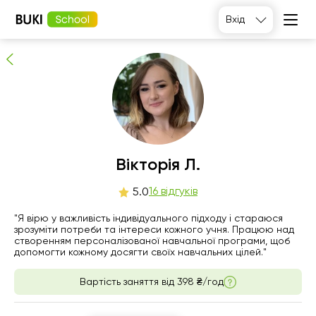
Вікторія Л.
Вхід
16
людей рекомендують
Вікторія Л.
пт
16 відгуків
сб
нд
пн
5.0
7
8
9
10
"Я вірю у важливість індивідуального підходу і стараюся
зрозуміти потреби та інтереси кожного учня. Працюю над
створенням персоналізованої навчальної програми, щоб
06:00
06:00
06:00
06:00
допомогти кожному досягти своїх навчальних цілей."
06:30
06:30
06:30
06:30
Вартість заняття від
398 ₴/год
07:00
07:00
07:00
07:00