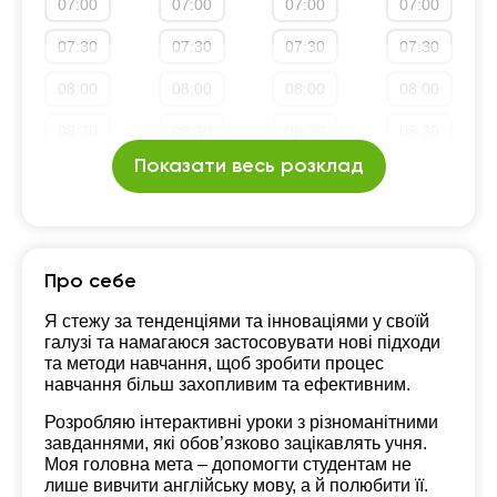
07:00
07:00
07:00
07:00
19:30
19:30
19:30
19:30
07:30
07:30
07:30
07:30
20:00
20:00
20:00
20:00
08:00
08:00
08:00
08:00
20:30
20:30
20:30
20:30
08:30
08:30
08:30
08:30
21:00
21:00
21:00
21:00
Показати весь розклад
09:00
09:00
09:00
09:00
09:30
09:30
09:30
09:30
10:00
10:00
10:00
10:00
Про себе
10:30
10:30
10:30
10:30
Я стежу за тенденціями та інноваціями у своїй
галузі та намагаюся застосовувати нові підходи
11:00
11:00
11:00
11:00
та методи навчання, щоб зробити процес
навчання більш захопливим та ефективним.
11:30
11:30
11:30
11:30
Розробляю інтерактивні уроки з різноманітними
12:00
12:00
12:00
12:00
завданнями, які обов’язково зацікавлять учня.
Моя головна мета – допомогти студентам не
12:30
12:30
12:30
12:30
лише вивчити англійську мову, а й полюбити її.