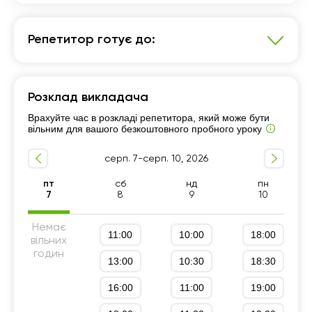
Репетитор готує до:
Хімія
Розклад викладача
7 - 9-й класи
Підготовка до НМТ (ЗНО)
Врахуйте час в розкладі репетитора, який може бути
Підготовка до ДПА (9 клас)
10 - 11-й класи
вільним для вашого безкоштовного пробного уроку
серп. 7-серп. 10, 2026
пт
сб
нд
пн
7
8
9
10
Немає
11:00
10:00
18:00
вільних
годин
13:00
10:30
18:30
16:00
11:00
19:00