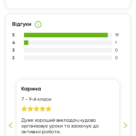
Відгуки
5
19
4
1
3
0
2
0
Карина
Ом
7 - 9-й класи
7 
Дуже хороший викладач,чудово
Ду
організовує уроки та заохочує до
мо
активної роботи.
по