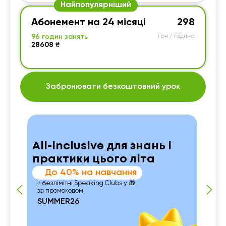
Найпопулярніший
Абонемент на 24 місяці
298
96 годин занять
грн / година
28608 ₴
Забронювати безкоштовний урок
All-inclusive для знань і
практики цього літа
До 40% на навчання
+ безлімітні Speaking Clubs у 🎁
за промокодом
SUMMER26
 із
