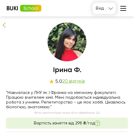
Ірина Ф.
Вхід
20
людей рекомендують
Ірина Ф.
пт
20 відгуків
сб
нд
пн
5.0
7
8
9
10
"Навчалася у ЛНУ ім. І Франка на хімічному факультеті.
Працюю вчителем хімії. Мені подобається індивідуальна
робота з учнями. Репетиторство - це моє хоббі. Цікавлюсь
Немає
11:00
10:00
18:00
біологією, анатомією."
вільних
Фото репетитора може бути оброблене ШІ
годин
13:00
10:30
18:30
Вартість заняття від
298 ₴/год
16:00
11:00
19:00