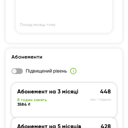
оц
на
По
ре
пі
са
Понад місяць тому
По
ро
Ду
Абонементи
Підвищений рівень
Абонемент на 3 місяці
448
8 годин занять
грн / година
3584 ₴
Абонемент на 5 місяців
428