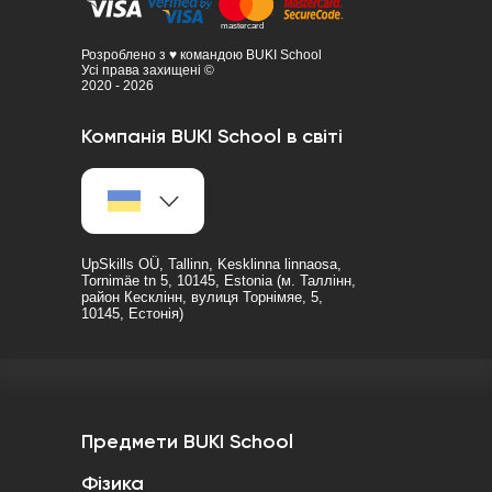
Розроблено з ♥ командою BUKI School
Усі права захищені ©
2020 - 2026
Компанія BUKI School в світі
UpSkills OÜ, Tallinn, Kesklinna linnaosa,
Tornimäe tn 5, 10145, Estonia (м. Таллінн,
район Кесклінн, вулиця Торнімяе, 5,
10145, Естонія)
Предмети BUKI School
Фізика