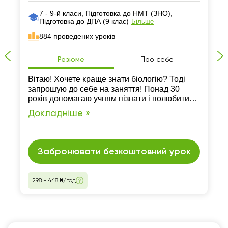
7 - 9-й класи, Підготовка до НМТ (ЗНО),
Підготовка до ДПА (9 клас)
Більше
884 проведених уроків
Резюме
Про себе
Вітаю! Хочете краще знати біологію? Тоді
запрошую до себе на заняття! Понад 30
років допомагаю учням пізнати і полюбити
цікаву науку біологію. Допоможу вам добре
Докладніше »
підготуватись до уроків, НМТ з біології,
розібрати важкі та незрозумілі теми.
Забронювати безкоштовний урок
298 - 448 ₴/год