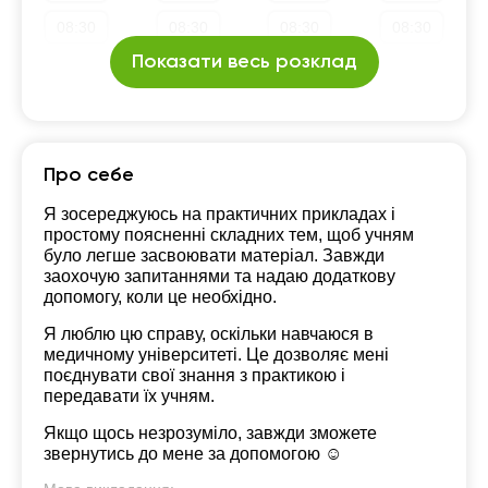
08:30
08:30
08:30
08:30
19:30
19:30
19:30
19:30
Показати весь розклад
09:00
09:00
09:00
09:00
20:00
20:00
20:00
20:00
09:30
09:30
09:30
09:30
20:30
20:30
20:30
20:30
10:00
10:00
10:00
10:00
21:00
21:00
21:00
21:00
Про себе
10:30
10:30
10:30
10:30
Я зосереджуюсь на практичних прикладах і
простому поясненні складних тем, щоб учням
11:00
11:00
11:00
11:00
було легше засвоювати матеріал. Завжди
заохочую запитаннями та надаю додаткову
11:30
11:30
11:30
11:30
допомогу, коли це необхідно.
12:00
12:00
12:00
12:00
Я люблю цю справу, оскільки навчаюся в
медичному університеті. Це дозволяє мені
12:30
12:30
12:30
12:30
поєднувати свої знання з практикою і
передавати їх учням.
13:00
13:00
13:00
13:00
Якщо щось незрозуміло, завжди зможете
13:30
13:30
13:30
13:30
звернутись до мене за допомогою ☺️
14:00
14:00
14:00
14:00