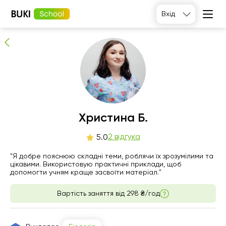
Христина Б.
Вхід
2
людей рекомендують
Христина Б.
пт
2 відгука
сб
нд
пн
5.0
7
8
9
10
"Я добре пояснюю складні теми, роблячи їх зрозумілими та
цікавими. Використовую практичні приклади, щоб
допомогти учням краще засвоїти матеріал."
06:00
06:00
06:00
06:00
Вартість заняття від
298 ₴/год
06:30
06:30
06:30
06:30
07:00
07:00
07:00
07:00