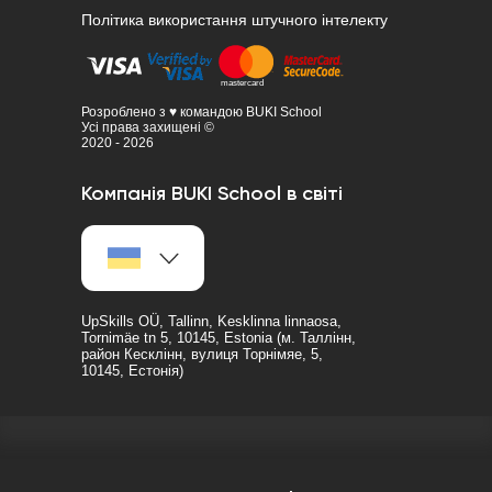
Політика використання штучного інтелекту
Розроблено з ♥ командою BUKI School
Усі права захищені ©
2020 - 2026
Компанія BUKI School в світі
UpSkills OÜ, Tallinn, Kesklinna linnaosa,
Tornimäe tn 5, 10145, Estonia (м. Таллінн,
район Кесклінн, вулиця Торнімяе, 5,
10145, Естонія)