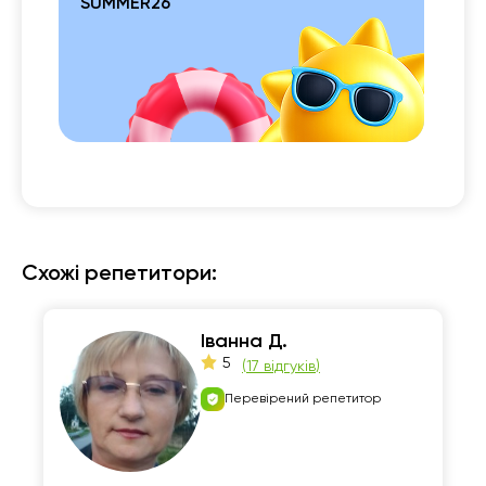
SUMMER26
 із

Схожі репетитори:
Іванна Д.
5
(
17 відгуків
)
Перевірений репетитор