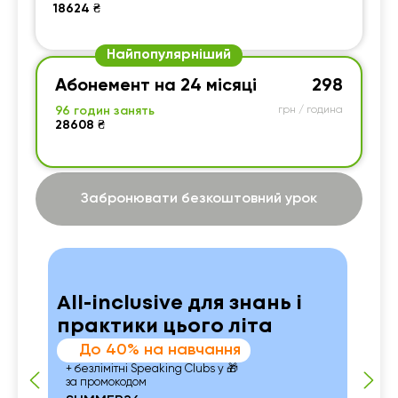
18624 ₴
Найпопулярніший
Абонемент на 24 місяці
298
96 годин занять
грн / година
28608 ₴
Забронювати безкоштовний урок
All-inclusive для знань і
практики цього літа
До 40% на навчання
+ безлімітні Speaking Clubs у 🎁
за промокодом