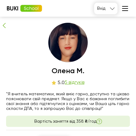
Олена М.
Вхід
5
людей рекомендують
Олена М.
пт
5 відгуків
сб
нд
пн
5.0
7
8
9
10
"Я вчитель математики, який вміє гарно, доступно та цікаво
пояснювати свій предмет. Якщо у Вас є бажання поглибити
свої знання або підтягнутися з оцінками, чи Ваша ціль гарно
Немає
Немає
Немає
Немає
скласти ДПА, то я запрошую Вас до співпраці!"
вільних
вільних
вільних
вільних
годин
годин
годин
годин
Вартість заняття від
358 ₴/год