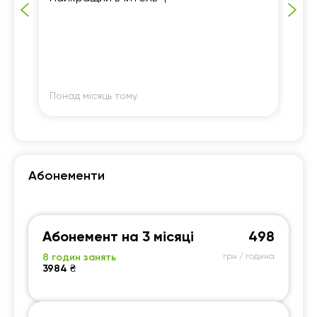
вч
ці
Понад місяць тому
По
Абонементи
Абонемент на 3 місяці
498
8 годин занять
грн / година
3984 ₴