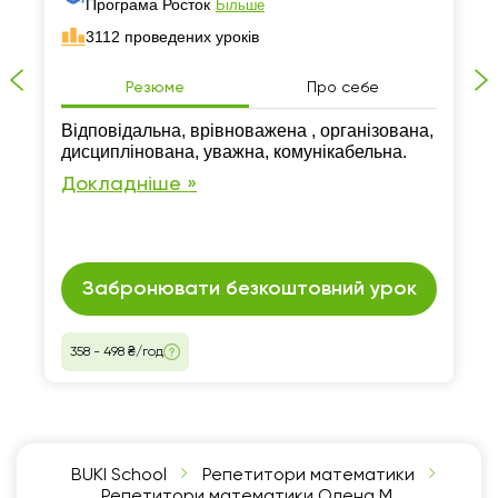
Програма Росток
Більше
3112 проведених уроків
Резюме
Про себе
Відповідальна, врівноважена , організована,
дисциплінована, уважна, комунікабельна.
Докладніше »
Забронювати безкоштовний урок
358 - 498 ₴/год
BUKI School
Репетитори математики
Репетитори математики Олена М.