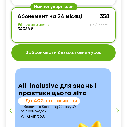
Найпопулярніший
Абонемент на 24 місяці
358
96 годин занять
грн / година
34368 ₴
Забронювати безкоштовний урок
All-inclusive для знань і
практики цього літа
До 40% на навчання
+ безлімітні Speaking Clubs у 🎁
за промокодом
SUMMER26
 із
