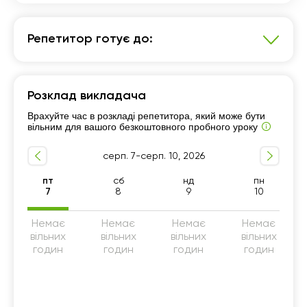
Репетитор готує до:
Математика
Розклад викладача
7 - 9-й класи
Підготовка до ДПА (9 клас)
Врахуйте час в розкладі репетитора, який може бути
5 - 6-й класи
вільним для вашого безкоштовного пробного уроку
серп. 7-серп. 10, 2026
пт
сб
нд
пн
7
8
9
10
Немає
Немає
Немає
Немає
вільних
вільних
вільних
вільних
годин
годин
годин
годин