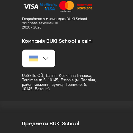
Розроблено з ♥ командою BUKI School
Усі права захищені ©
2020 - 2026
Компанія BUKI School в світі
UpSkills OÜ, Tallinn, Kesklinna linnaosa,
Tornimäe tn 5, 10145, Estonia (м. Таллінн,
район Кесклінн, вулиця Торнімяе, 5,
10145, Естонія)
Предмети BUKI School