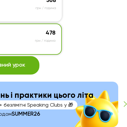
568
грн / година
478
грн / година
ний урок
ань і практики цього літа
+ безлімітні Speaking Clubs у 🎁
SUMMER26
кодом