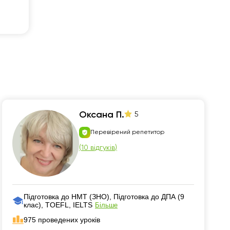
Оксана П.
5
Перевірений репетитор
(
10 відгуків
)
Підготовка до НМТ (ЗНО), Підготовка до ДПА (9
клас), TOEFL, IELTS
Більше
975 проведених уроків