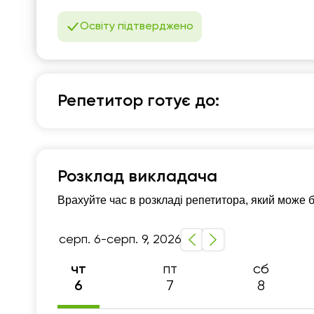
07:30
0
Освіту підтверджено
08:00
0
08:30
0
09:00
0
Репетитор готує до:
09:30
0
Англійська мова
10:00
1
TOEFL, IELTS
10 - 11-й класи
Розмовна мов
Розклад викладача
10:30
1
Англійська для подорожей
Англійська для з
Врахуйте час в розкладі репетитора, який може 
11:00
1
11:30
1
серп. 6-серп. 9, 2026
12:00
1
пт
сб
чт
12:30
1
7
8
6
13:00
1