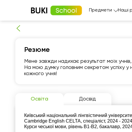
Предмети
Наші 
Резюме
Мене завжди надихає результат моїх учнів, 
На мою думку головним секретом успіху у на
кожного учня!
чт
6
Освіта
Досвід
06:00
0
Київський національний лінгвістичний університет
06:30
0
Cambridge English CELTA, спеціаліст, 2024 - 202
Курси чеської мови, рівень В1-В2, бакалавр, 2024
07:00
0