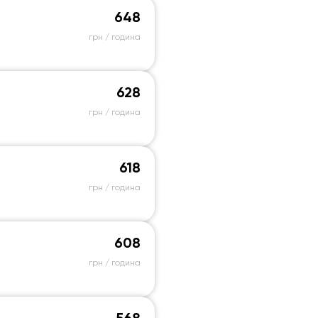
648
грн / година
628
грн / година
618
грн / година
608
грн / година