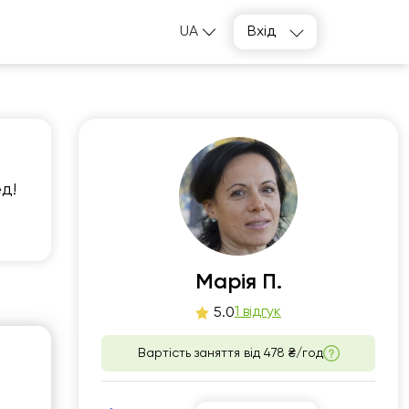
UA
Вхід
ед!
т
ср
1
12
Марія П.
1 відгук
5.0
00
06:00
Вартість заняття від
478 ₴/год
30
06:30
00
07:00