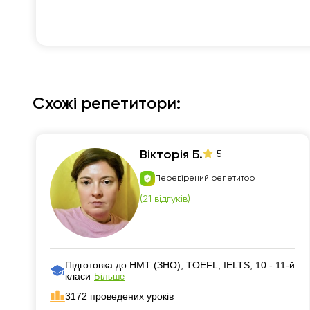
Схожі репетитори:
Вiкторія Б.
5
Перевірений репетитор
(
21 відгуків
)
Підготовка до НМТ (ЗНО), TOEFL, IELTS, 10 - 11-й
класи
Більше
3172 проведених уроків