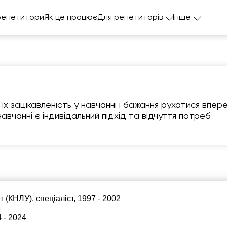
репетитори
Як це працює
Для репетиторів
Інше
їх зацікавленість у навчанні і бажання рухатися впер
вчанні є індивідальний підхід та відчуття потреб
пт
сб
нд
пн
в
7
8
9
10
1
6:00
06:00
06:00
06:00
06:
 (КНЛУ), спеціаліст, 1997 - 2002
6:30
06:30
06:30
06:30
06:
4
 - 2024
7:00
07:00
07:00
07:00
07: