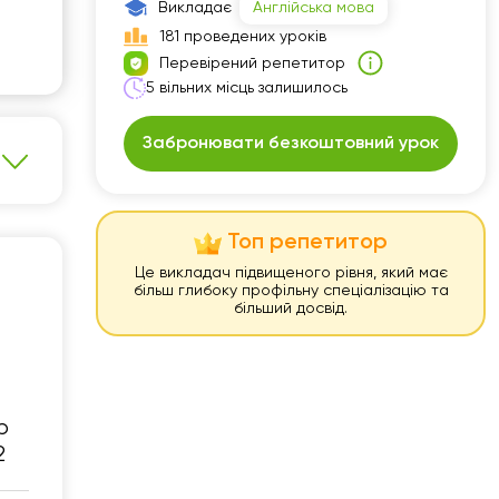
Викладає
Англійська мова
30
07:30
181 проведених уроків
Перевірений репетитор
00
08:00
5 вільних місць залишилось
30
08:30
Забронювати безкоштовний урок
00
09:00
30
09:30
00
10:00
Топ репетитор
Це викладач підвищеного рівня, який має
30
10:30
більш глибоку профільну спеціалізацію та
більший досвід.
00
11:00
30
11:30
00
12:00
р
30
12:30
2
00
13:00