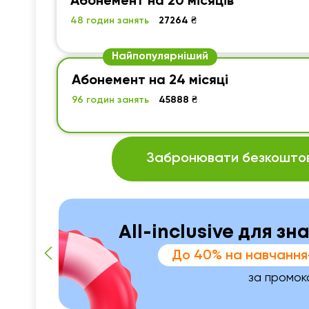
Абонемент на 20 місяців
48 годин занять
27264 ₴
Найпопулярніший
Абонемент на 24 місяці
96 годин занять
45888 ₴
Забронювати безкоштов
All-inclusive для зн
До 40% на навчання
за промо