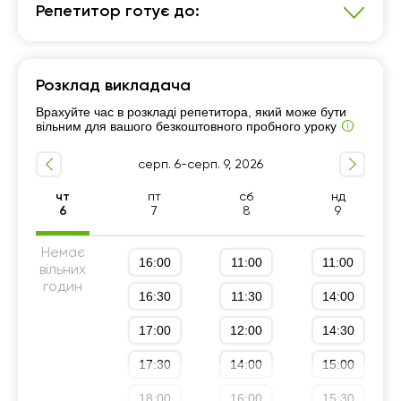
Репетитор готує до:
Польська мова
Розклад викладача
Репетитор для дітей
7 - 9-й класи
Врахуйте час в розкладі репетитора, який може бути
Рівень А1-А2
Рівень B1-B2
вільним для вашого безкоштовного пробного уроку
серп. 6-серп. 9, 2026
чт
пт
сб
нд
6
7
8
9
Немає
16:00
11:00
11:00
вільних
годин
16:30
11:30
14:00
17:00
12:00
14:30
17:30
14:00
15:00
18:00
16:00
15:30