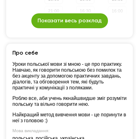
21:00
16:30
16:00
Показати весь розклад
17:00
16:30
17:00
21:00
Про себе
Уроки польської мови зі мною - це про практику.
Навчаю, як говорити польською без помилок та
без акценту за допомогою практичних завдань,
діалогів, та обговорення тем, які будуть
практичні у комунікації з поляками.
Роблю все, аби учень якнайшвидше зміг розуміти
польську та вільно говорити нею.
Найкращий метод вивчення мови - це поринути в
неї з головою :)
Мова викладання:
польська, російська, українська