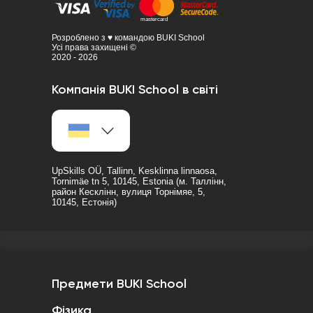
Розроблено з ♥ командою BUKI School
Усі права захищені ©
2020 - 2026
Компанія BUKI School в світі
UpSkills OÜ, Tallinn, Kesklinna linnaosa,
Tornimäe tn 5, 10145, Estonia (м. Таллінн,
район Кесклінн, вулиця Торнімяе, 5,
10145, Естонія)
Предмети BUKI School
Фізика