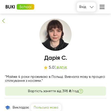
Дарія С.
Вхід
1
людей рекомендують
Дарія С.
чт
1 відгук
пт
сб
нд
5.0
6
7
8
9
"Майже 4 роки проживаю в Польщі. Вивчала мову в процесі
спілкування з носіями."
Немає
16:00
11:00
11:00
вільних
Вартість заняття від
398 ₴/год
годин
16:30
11:30
14:00
17:00
12:00
14:30
Викладає
Польська мова