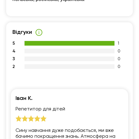
Відгуки
5
1
4
0
3
0
2
0
Іван К.
Репетитор для дітей
Сину навчання дуже подобається, ми вже
бачимо покращення знань. Атмосфера на