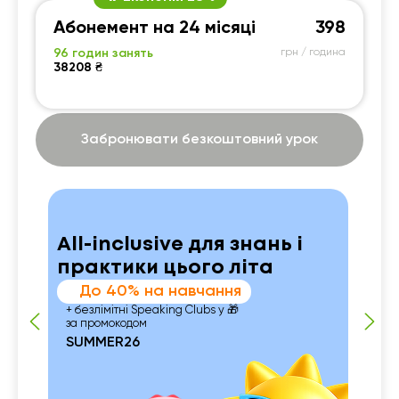
Абонемент на 24 місяці
398
96 годин занять
грн / година
38208 ₴
Забронювати безкоштовний урок
All-inclusive для знань і
практики цього літа
До 40% на навчання
+ безлімітні Speaking Clubs у 🎁
за промокодом
SUMMER26
 із
