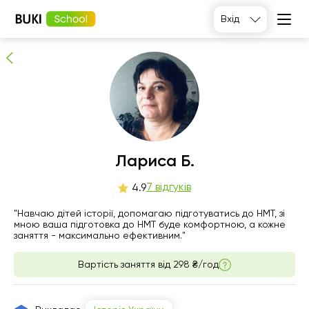
Лариса Б.
Вхід
7
людей рекомендують
Лариса Б.
сб
7 відгуків
нд
пн
вт
4.9
8
9
10
11
"Навчаю дітей історії, допомагаю підготуватись до НМТ, зі
мною ваша підготовка до НМТ буде комфортною, а кожне
заняття - максимально ефективним."
20:00
13:00
11:00
11:00
Вартість заняття від
298 ₴/год
13:30
11:30
11:30
14:00
12:00
12:00