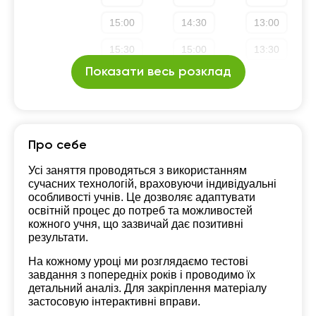
15:00
14:30
13:00
15:30
15:00
13:30
Показати весь розклад
16:00
15:30
14:00
16:30
16:00
14:30
17:00
16:30
15:00
Про себе
17:30
17:00
15:30
Усі заняття проводяться з використанням
сучасних технологій, враховуючи індивідуальні
18:00
17:30
16:00
особливості учнів. Це дозволяє адаптувати
освітній процес до потреб та можливостей
18:30
18:00
16:30
кожного учня, що зазвичай дає позитивні
результати.
19:00
18:30
17:00
На кожному уроці ми розглядаємо тестові
19:30
19:00
17:30
завдання з попередніх років і проводимо їх
детальний аналіз. Для закріплення матеріалу
20:00
19:30
18:00
застосовую інтерактивні вправи.