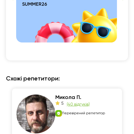
SUMMER26
 із

Схожі репетитори:
Микола П.
5
(
40 відгуків
)
Перевірений репетитор