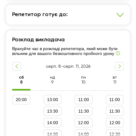
20:00
18:30
Репетитор готує до:
19:00
Історія України
19:30
Розклад викладача
7 - 9-й класи
Підготовка до НМТ (ЗНО)
20:00
Врахуйте час в розкладі репетитора, який може бути
Підготовка до ДПА (9 клас)
10 - 11-й класи
вільним для вашого безкоштовного пробного уроку
5 - 6-й класи
серп. 8-серп. 11, 2026
сб
нд
пн
вт
8
9
10
11
20:00
13:00
11:00
11:00
13:30
11:30
11:30
14:00
12:00
12:00
14:30
14:00
12:30