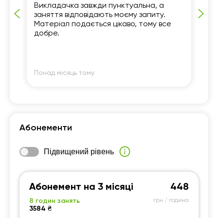
Викладачка завжди пунктуальна, а
Ме
заняття відповідають моєму запиту.
ко
Матеріал подається цікаво, тому все
пі
добре.
мі
ба
По
вз
Ду
ре
Понад місяць тому
По
Абонементи
Підвищений рівень
Абонемент на 3 місяці
448
8 годин занять
грн / година
3584 ₴