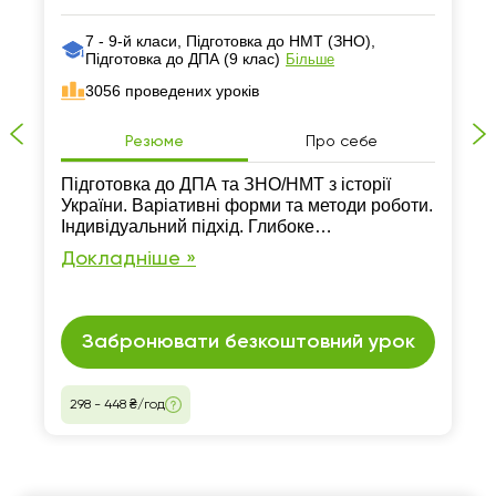
7 - 9-й класи, Підготовка до НМТ (ЗНО),
Підготовка до ДПА (9 клас)
Більше
3056 проведених уроків
Резюме
Про себе
Підготовка до ДПА та ЗНО/НМТ з історії
України. Варіативні форми та методи роботи.
Індивідуальний підхід. Глибоке
пропрацювання матеріалу програми
Докладніше »
ЗНО\НМТ. Робота з питаннями з минулих
років. Власна методика роботи. Набір
навчальних матеріалів .
Забронювати безкоштовний урок
298 - 448 ₴/год