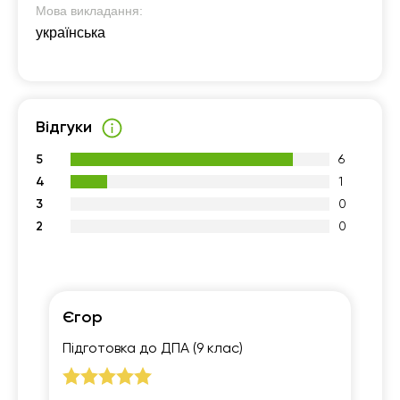
20:00
18:30
Мова викладання:
українська
19:00
19:30
20:00
Відгуки
5
6
4
1
3
0
2
0
Єгор
Са
Підготовка до ДПА (9 клас)
Пі