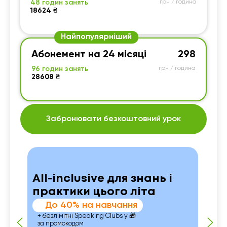
48 годин занять
грн / година
18624 ₴
Найпопулярніший
Абонемент на 24 місяці
298
96 годин занять
грн / година
28608 ₴
Забронювати безкоштовний урок
All-inclusive для знань і
практики цього літа
До 40% на навчання
+ безлімітні Speaking Clubs у 🎁
за промокодом