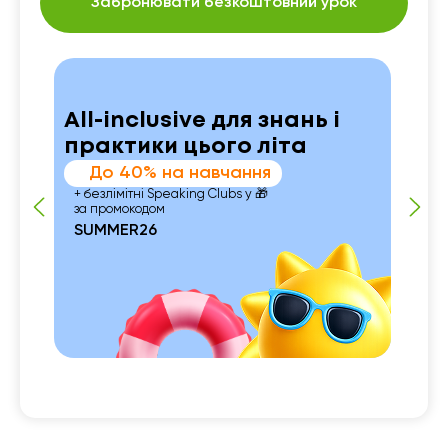
Забронювати безкоштовний урок
All-inclusive для знань і
практики цього літа
До 40% на навчання
+ безлімітні Speaking Clubs у 🎁
за промокодом
SUMMER26
 із
