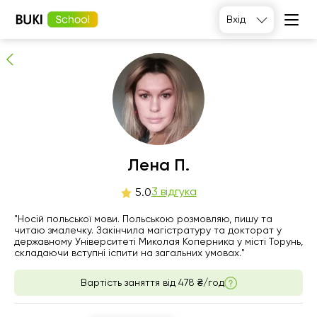
Лена П.
Вхід
3
людей рекомендують
Лена П.
пт
3 відгука
сб
нд
пн
5.0
7
8
9
10
"Носій польської мови. Польською розмовляю, пишу та
читаю змалечку. Закінчила магістратуру та докторат у
державному Університеті Миколая Коперника у місті Торунь,
Немає
Немає
16:00
17:00
складаючи вступні іспити на загальних умовах."
вільних
вільних
годин
годин
16:30
17:30
Вартість заняття від
478 ₴/год
17:00
18:00