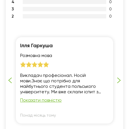
4
0
3
0
2
0
Ілля Гаркуша
В
Розмовна мова
Ро
Викладач професіонал. Носій
Чу
мови.Знає що потрібно для
ін
майбутнього студента польського
по
університету. Ми вже склали іспит з
мови на В2 але Лена Поліщук-Зємінська
Показати повністю
побачила і виправила багато помилок.
Розмовна мова значно покращилась.
Син спілкувався з лікарями у Варшаві.
Понад місяць тому
По
Його навіть похвалили за мову. Але саме
головне він перестав боятись говорити.