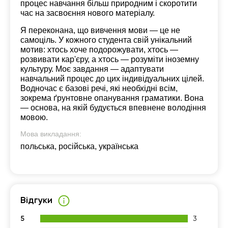
процес навчання більш природним і скоротити
час на засвоєння нового матеріалу.
Я переконана, що вивчення мови — це не
самоціль. У кожного студента свій унікальний
мотив: хтось хоче подорожувати, хтось —
розвивати кар'єру, а хтось — розуміти іноземну
культуру. Моє завдання — адаптувати
навчальний процес до цих індивідуальних цілей.
Водночас є базові речі, які необхідні всім,
зокрема ґрунтовне опанування граматики. Вона
— основа, на якій будується впевнене володіння
мовою.
Мова викладання:
польська, російська, українська
Відгуки
5
3