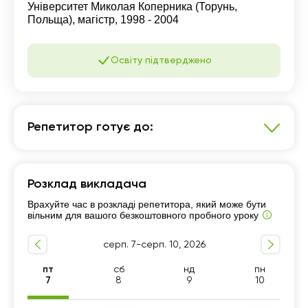
Університет Миколая Коперника (Торунь,
Польща), магістр, 1998 - 2004
Освіту підтверджено
Репетитор готує до:
Польська мова
Розклад викладача
Репетитор для дітей
7 - 9-й класи
Врахуйте час в розкладі репетитора, який може бути
Репетитор для початківців
Розмовна мова
вільним для вашого безкоштовного пробного уроку
Граматика
Рівень А1-А2
Рівень B1-B2
серп. 7-серп. 10, 2026
пт
сб
нд
пн
7
8
9
10