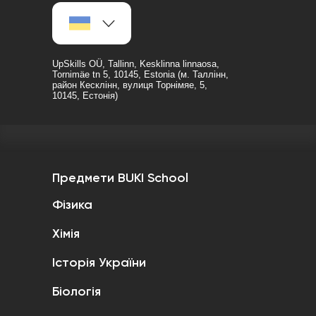
UpSkills OÜ, Tallinn, Kesklinna linnaosa,
Tornimäe tn 5, 10145, Estonia (м. Таллінн,
район Кесклінн, вулиця Торнімяе, 5,
10145, Естонія)
Предмети BUKI School
Фізика
Хімія
Історія України
Біологія