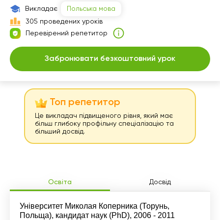
17:30
18:30
Викладає
Польська мова
305 проведених уроків
18:00
19:00
Перевірений репетитор
19:30
Забронювати безкоштовний урок
20:00
Топ репетитор
Це викладач підвищеного рівня, який має
більш глибоку профільну спеціалізацію та
більший досвід.
Освіта
Досвід
Університет Миколая Коперника (Торунь,
Польща), кандидат наук (PhD), 2006 - 2011