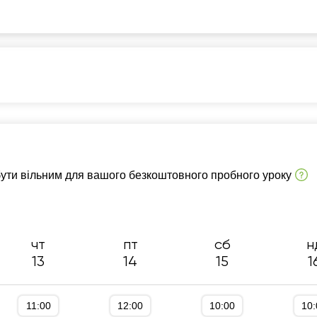
11:30
13:30
13:
12:00
14:00
13:
12:30
14:
13:00
16:
13:30
16:
итор для початківців
Рівень А1-А2
14:00
17:
бути вільним для вашого безкоштовного пробного уроку
17:
18:
18:
чт
пт
сб
н
19:
13
14
15
1
19:
11:00
12:00
10:00
10:
20: