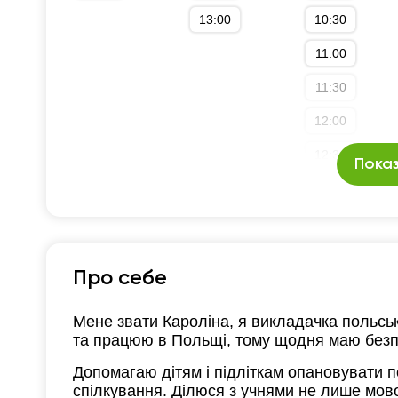
13:00
10:30
11:00
11:30
12:00
12:30
Показ
13:00
13:30
14:00
Про себе
Мене звати Кароліна, я викладачка польсь
та працюю в Польщі, тому щодня маю безп
Допомагаю дітям і підліткам опановувати 
спілкування. Ділюся з учнями не лише мово