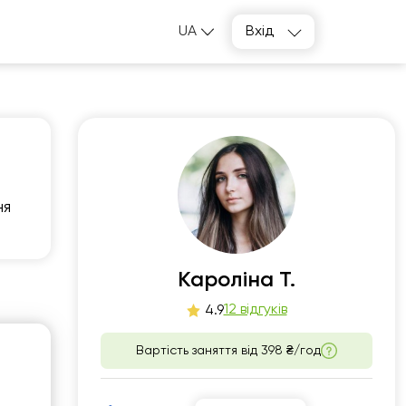
UA
Вхід
ня
б
нд
5
16
Кароліна Т.
12 відгуків
4.9
00
10:00
Вартість заняття від
398 ₴/год
00
10:30
30
11:00