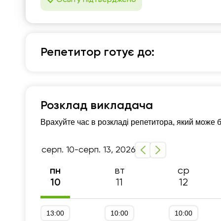
Репетитор готує до:
Польська мова
7 - 9-й класи
Репетитор для дітей
Репет
Розклад викладача
Врахуйте час в розкладі репетитора, який може 
серп. 10-серп. 13, 2026
вт
ср
пн
11
12
10
13:00
10:00
10:00