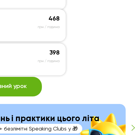
468
грн / година
398
грн / година
ний урок
ань і практики цього літа
+ безлімітні Speaking Clubs у 🎁