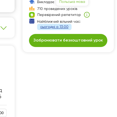
Польська мова
Викладає
00
13:00
710 проведених уроків
Перевірений репетитор
30
17:00
Найближчий вільний час:
00
19:00
сьогодні о 13:00
00
19:30
Забронювати безкоштовний урок
30
20:00
00
20:30
30
21:00
00
30
д
00
6
30
00
00