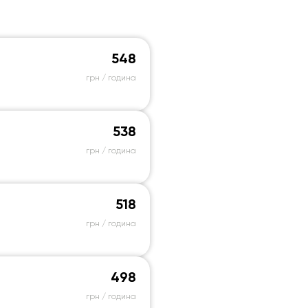
548
грн / година
538
грн / година
518
грн / година
498
грн / година