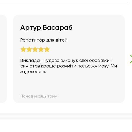
Артур Басараб
Репетитор для дітей
Викладач чудово виконує свої обов'язки і
син став краще розуміти польську мову. Ми
задоволені.
Понад місяць тому