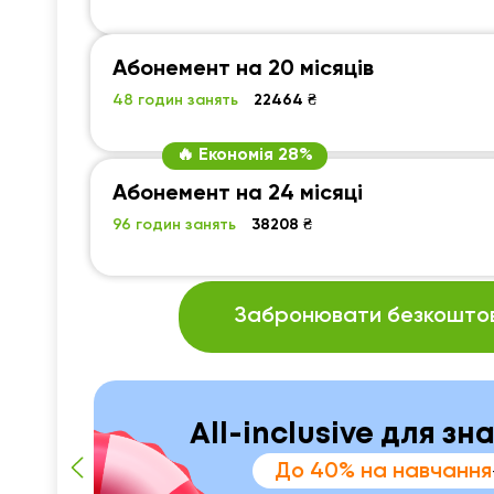
Абонемент на 20 місяців
48 годин занять
22464 ₴
🔥 Економія 28%
Абонемент на 24 місяці
96 годин занять
38208 ₴
Забронювати безкоштов
All-inclusive для зн
До 40% на навчання