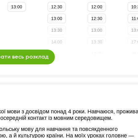
13:00
12:30
12:00
10:
20:
13:00
12:30
11:
21:
13:30
13:00
13:
14:00
13:30
17:
14:00
19:
ати весь розклад
16:00
19:
16:30
20:
17:00
20:
17:30
21:
кої мови з досвідом понад 4 роки. Навчаюся, прожив
18:00
осередній контакт із мовним середовищем.
18:30
польську мову для навчання та повсякденного
ю, а й культурою країни. На моїх уроках головне —
19:00