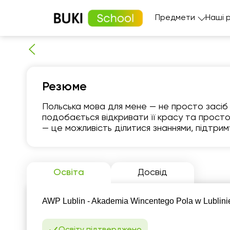
Предмети
Наші 
Резюме
Польська мова для мене — не просто засіб 
подобається відкривати її красу та простот
— це можливість ділитися знаннями, підтрим
пн
10
Освіта
Досвід
13:00
1
AWP Lublin - Akademia Wincentego Pola w Lublinie
1
Освіту підтверджено