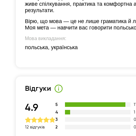
живе спілкування, практика та комфортна 
результати.
Вірю, що мова — це не лише граматика й л
Моя мета — навчити вас говорити польсько
Мова викладання:
польська, українська
Відгуки
5
1
4.9
4
1
3
2
12 відгуків