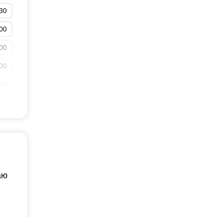
30
30
00
00
00
00
00
30
00
30
00
аю