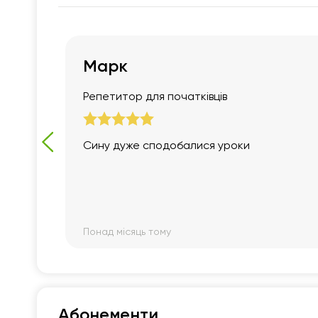
Марк
Репетитор для початківців
уть і
Сину дуже сподобалися уроки
ися.
,
Понад місяць тому
Абонементи