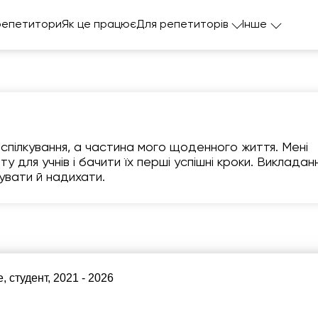
репетитори
Як це працює
Для репетиторів
Інше
спілкування, а частина мого щоденного життя. Мені
у для учнів і бачити їх перші успішні кроки. Викладан
увати й надихати.
вт
ср
чт
пт
с
11
12
13
14
1
0:00
10:00
11:00
12:00
10:
, студент, 2021 - 2026
3:00
10:30
13:00
12:30
12:
11:00
13:00
12: