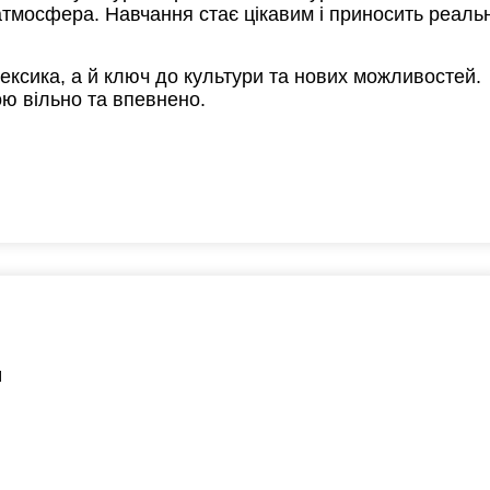
атмосфера. Навчання стає цікавим і приносить реальн
19:30
ексика, а й ключ до культури та нових можливостей.
20:00
ю вільно та впевнено.
20:30
21:00
1
0
0