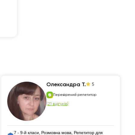
📍 гайд у терапію + 1 безкоштовний с
Олександра Т.
5
Перевірений репетитор
(
21 відгуків
)
7 - 9-й класи, Розмовна мова, Репетитор для