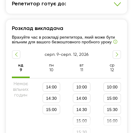
Репетитор готує до:
Англійська мова
Розклад викладача
Підготовка до ДПА (9 клас)
7 - 9-й класи
Врахуйте час в розкладі репетитора, який може бути
Підготовка до школи
1 - 4-й класи
Розмовна мова
вільним для вашого безкоштовного пробного уроку
Репетитор для початківців
А1-А2
Граматика
серп. 9-серп. 12, 2026
5 - 6-й класи
Підготовка до ДПА (4 клас)
Для дітей
нд
пн
вт
ср
9
10
11
12
Немає
14:00
10:00
10:00
вільних
годин
14:30
14:00
15:00
15:00
14:30
15:30
15:00
16:00
15:30