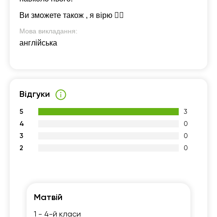
Ви зможете також , я вірю ❤️‍🔥
Мова викладання:
англійська
Відгуки
5
3
4
0
3
0
2
0
Матвій
Св
1 - 4-й класи
1 