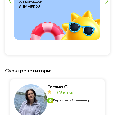
за промокодом
SUMMER26
 із

Схожі репетитори:
Тетяна С.
5
(
26 відгуків
)
Перевірений репетитор