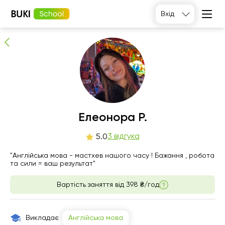
Елеонора Р.
Вхід
3
людей рекомендують
Елеонора Р.
нд
3 відгука
пн
вт
ср
5.0
9
10
11
12
"Англійська мова - мастхев нашого часу ! Бажання , робота
та сили = ваш результат"
Немає
14:00
10:00
10:00
вільних
Вартість заняття від
398 ₴/год
годин
14:30
14:00
15:00
15:00
14:30
15:30
Викладає
Англійська мова