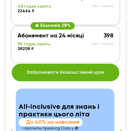
48 годин занять
грн / година
22464 ₴
🔥 Економія 28%
Абонемент на 24 місяці
398
96 годин занять
грн / година
38208 ₴
Забронювати безкоштовний урок
All-inclusive для знань і
практики цього літа
До 40% на навчання
+ безлімітні Speaking Clubs у 🎁