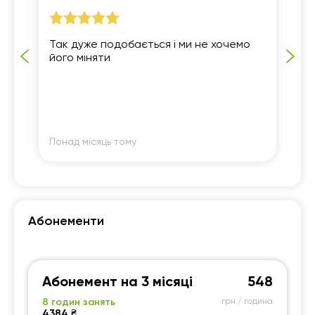
Так дуже подобається і ми не хочемо
Ел
його міняти
ко
ці
дже
не
пи
По
пр
Понад місяць тому
По
Абонементи
Абонемент на 3 місяці
548
8 годин занять
грн / година
4384 ₴