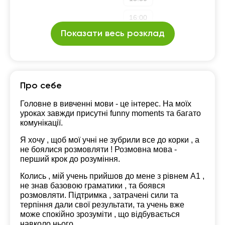
16:00
Показати весь розклад
Про себе
Головне в вивченні мови - це інтерес. На моїх
уроках завжди присутні funny moments та багато
комунікації.
Я хочу , щоб мої учні не зубрили все до корки , а
не боялися розмовляти ! Розмовна мова -
перший крок до розуміння.
Колись , мій учень прийшов до мене з рівнем А1 ,
не знав базовою граматики , та боявся
розмовляти. Підтримка , затрачені сили та
терпіння дали свої результати, та учень вже
може спокійно зрозуміти , що відбувається
навколо нього.