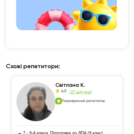
 із

Схожі репетитори:
Світлана К.
4.9
(
27 відгуків
)
Перевірений репетитор
7 - 9-й класи, Підготовка до ДПА (9 клас),