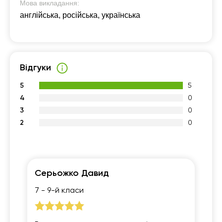
Мова викладання:
англійська, російська, українська
Відгуки
5
5
4
0
3
0
2
0
Серьожко Давид
Го
7 - 9-й класи
7 