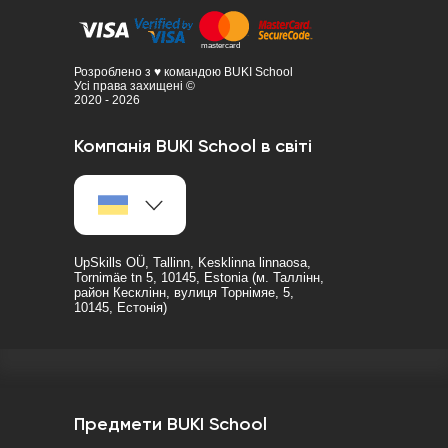
Розроблено з ♥ командою BUKI School
Усі права захищені ©
2020 - 2026
Компанія BUKI School в світі
UpSkills OÜ, Tallinn, Kesklinna linnaosa,
Tornimäe tn 5, 10145, Estonia (м. Таллінн,
район Кесклінн, вулиця Торнімяе, 5,
10145, Естонія)
Предмети BUKI School