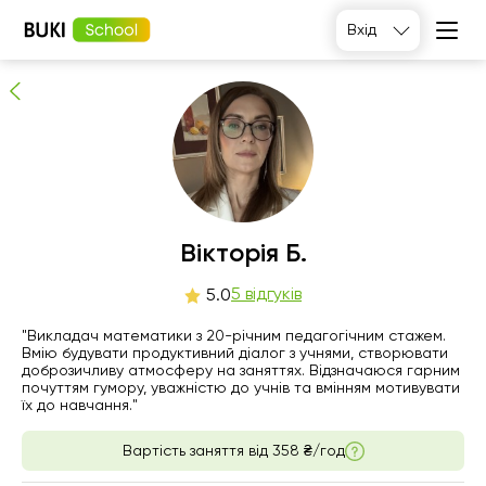
Вікторія Б.
Вхід
5
людей рекомендують
Вікторія Б.
пн
5 відгуків
вт
ср
чт
5.0
10
11
12
13
"Викладач математики з 20-річним педагогічним стажем.
Вмію будувати продуктивний діалог з учнями, створювати
доброзичливу атмосферу на заняттях. Відзначаюся гарним
Немає
Немає
12:00
14:00
почуттям гумору, уважністю до учнів та вмінням мотивувати
вільних
вільних
їх до навчання."
годин
годин
15:00
14:30
Вартість заняття від
358 ₴/год
18:00
15:00