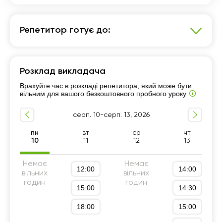
Репетитор готує до:
Математика
Розклад викладача
7 - 9-й класи
Підготовка до НМТ (ЗНО)
Врахуйте час в розкладі репетитора, який може бути
Підготовка до ДПА (9 клас)
10 - 11-й класи
вільним для вашого безкоштовного пробного уроку
серп. 10-серп. 13, 2026
пн
вт
ср
чт
10
11
12
13
Немає
Немає
12:00
14:00
вільних
вільних
годин
годин
15:00
14:30
18:00
15:00