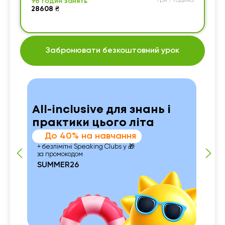
96 годин занять
грн / година
28608 ₴
Забронювати безкоштовний урок
All-inclusive для знань і
практики цього літа
До 40% на навчання
+ безлімітні Speaking Clubs у 🎁
за промокодом
SUMMER26
 із
