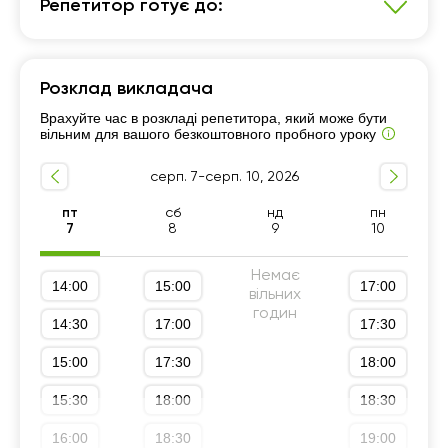
Репетитор готує до:
Хімія
Розклад викладача
7 - 9-й класи
Підготовка до НМТ (ЗНО)
Врахуйте час в розкладі репетитора, який може бути
Підготовка до ДПА (9 клас)
Підготовка до олімпіад
вільним для вашого безкоштовного пробного уроку
Спеціалізовані курси
10 - 11-й класи
серп. 7-серп. 10, 2026
пт
сб
нд
пн
7
8
9
10
Немає
14:00
15:00
17:00
вільних
годин
14:30
17:00
17:30
15:00
17:30
18:00
15:30
18:00
18:30
16:00
18:30
19:00