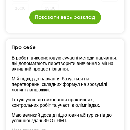
16:30
19:00
Показати весь розклад
17:00
17:30
18:00
Про себе
18:30
В роботі використовую сучасні методи навчання,
які допомагають перетворити вивчення хімії на
19:00
активний процес пізнання.
Мій підхід до навчання базується на
перетворенні складних формул на зрозумілі
логічні ланцюжки.
Готую учнів до виконання практичних,
контрольних робіт та участі в олімпіадах.
Маю великий досвід підготовки абітурієнтів до
успішної здачі ЗНО і НМТ.