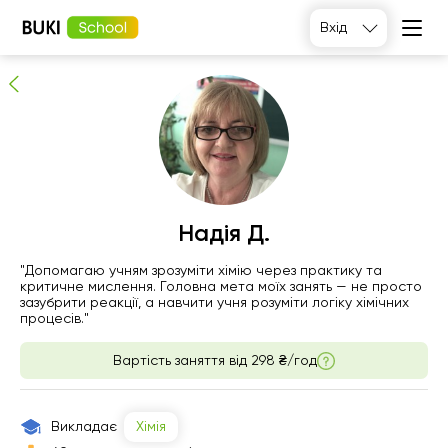
Надія Д.
Вхід
Перевірений репетитор
Надія Д.
пт
"Допомагаю учням зрозуміти хімію через практику та
сб
нд
пн
критичне мислення. Головна мета моїх занять — не просто
7
8
9
10
зазубрити реакції, а навчити учня розуміти логіку хімічних
процесів."
Немає
14:00
15:00
17:00
Вартість заняття від
298 ₴/год
вільних
годин
14:30
17:00
17:30
15:00
Викладає
Хімія
17:30
18:00