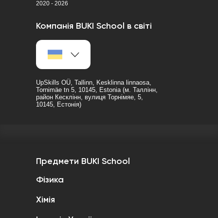
2020 - 2026
Компанія BUKI School в світі
UpSkills OÜ, Tallinn, Kesklinna linnaosa,
Tornimäe tn 5, 10145, Estonia (м. Таллінн,
район Кесклінн, вулиця Торнімяе, 5,
10145, Естонія)
Предмети BUKI School
Фізика
Хімія