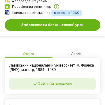
49 проведених уроків
15:30
18:00
18:30
Перевірений репетитор
16:00
Найближчий вільний час:
18:30
сьогодні о 14:00
19:00
16:30
19:00
Забронювати безкоштовний урок
17:00
17:30
18:00
Освіта
Досвід
18:30
Львівський національний університет ім. Франка
19:00
(ЛНУ), магістр, 1984 - 1989
Освіту підтверджено