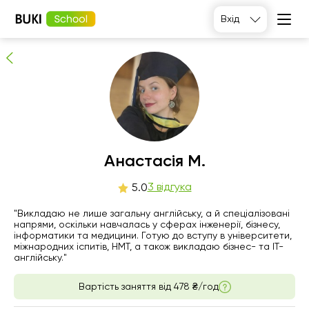
Анастасія М.
Вхід
3
людей рекомендують
Анастасія М.
пт
3 відгука
сб
нд
пн
5.0
7
8
9
10
"Викладаю не лише загальну англійську, а й спеціалізовані
напрями, оскільки навчалась у сферах інженерії, бізнесу,
інформатики та медицини. Готую до вступу в університети,
Немає
21:00
17:00
14:00
міжнародних іспитів, НМТ, а також викладаю бізнес- та IT-
вільних
англійську."
годин
17:30
Вартість заняття від
478 ₴/год
18:00