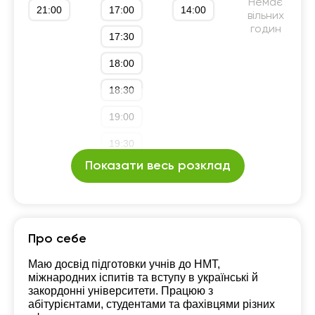
Корпоративна англійська
Підготовка до IELTS
Немає
21:00
17:00
14:00
вільних
Підготовка до TOEFL
Бізнес англійська
годин
17:30
Англійська для IT
Англійська для подорожей
18:00
Англійська для знайомств
18:30
19:00
19:30
Показати весь розклад
20:00
Про себе
Маю досвід підготовки учнів до НМТ,
міжнародних іспитів та вступу в українські й
закордонні університети. Працюю з
абітурієнтами, студентами та фахівцями різних