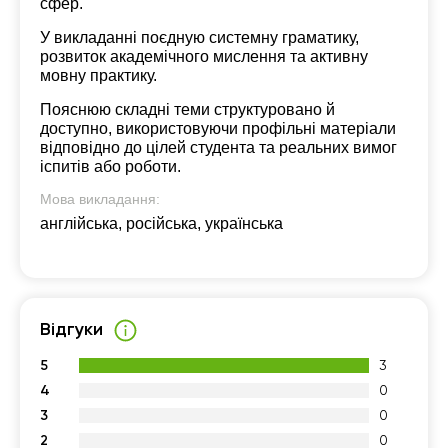
сфер.
У викладанні поєдную системну граматику,
розвиток академічного мислення та активну
мовну практику.
Пояснюю складні теми структуровано й
доступно, використовуючи профільні матеріали
відповідно до цілей студента та реальних вимог
іспитів або роботи.
Мова викладання:
англійська, російська, українська
Відгуки
5
3
4
0
3
0
2
0