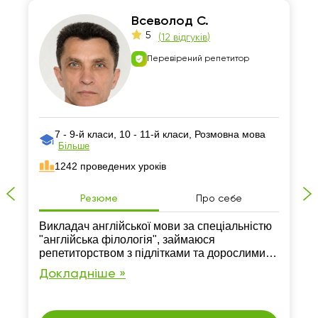
Всеволод С.
5
(
12 відгуків
)
Перевірений репетитор
7 - 9-й класи, 10 - 11-й класи, Розмовна мова
Більше
1242 проведених уроків
Резюме
Про себе
Викладач англійської мови за спеціальністю
"англійська філологія", займаюся
репетиторством з підлітками та дорослими.
Маю сертифікат рівня C1.
Докладніше »