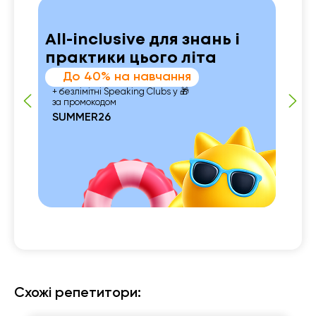
All-inclusive для знань і
практики цього літа
До 40% на навчання
+ безлімітні Speaking Clubs у 🎁
за промокодом
SUMMER26
 із

Схожі репетитори: