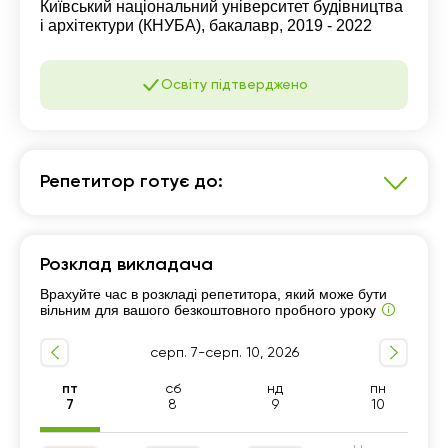
Київський національний університет будівництва
і архітектури (КНУБА), бакалавр, 2019 - 2022
Освіту підтверджено
Репетитор готує до:
Англійська мова
Розклад викладача
Підготовка до НМТ (ЗНО)
7 - 9-й класи
Врахуйте час в розкладі репетитора, який може бути
Підготовка до ДПА (9 клас)
TOEFL, IELTS
вільним для вашого безкоштовного пробного уроку
Підготовка до олімпіад
10 - 11-й класи
серп. 7-серп. 10, 2026
В1-В2
Розмовна мова
Репетитор для початківців
Вступ за кордон
пт
сб
нд
пн
7
8
9
10
Підготовка до ЄВІ/ЄФВВ
Граматика