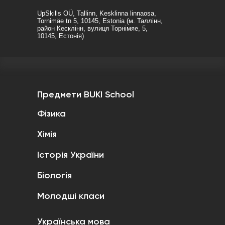
UpSkills OÜ, Tallinn, Kesklinna linnaosa,
Tornimäe tn 5, 10145, Estonia (м. Таллінн,
район Кесклінн, вулиця Торнімяе, 5,
10145, Естонія)
Предмети BUKI School
Фізика
Хімія
Історія України
Біологія
Молодші класи
Українська мова