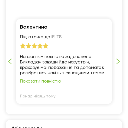
Валентина
Кс
Підготовка до IELTS
7 
Навчанням повністю задоволена.
Ус
о
Викладач завжди йде назустріч,
пр
враховує мої побажання та допомагає
розібратися навіть зі складними темами.
Уроки проходять комфортно й цікаво,
Показати повністю
тому із задоволенням продовжую
навчання. Все чудово, дякую!
Понад місяць тому
По