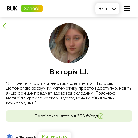
Вікторія Ш.
Вхід
Перевірений репетитор
Вікторія Ш.
чт
"Я — репетитор з математики для учнів 5–11 класів.
пт
сб
нд
Допомагаю зрозуміти математику просто і доступно, навіть
6
7
8
9
якщо раніше предмет здавався складним. Пояснюю
матеріал крок за кроком, з урахуванням рівня знань
кожного учня."
Немає
Немає
Немає
19:00
вільних
вільних
вільних
Вартість заняття від
358 ₴/год
годин
годин
годин
21:00
Викладає
Математика