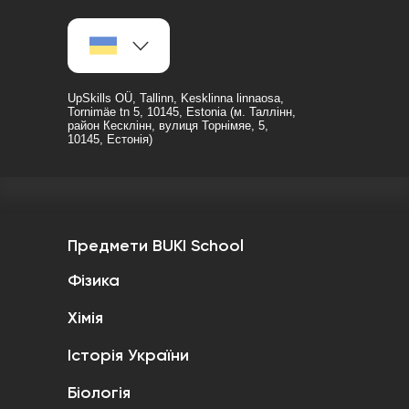
UpSkills OÜ, Tallinn, Kesklinna linnaosa,
Tornimäe tn 5, 10145, Estonia (м. Таллінн,
район Кесклінн, вулиця Торнімяе, 5,
10145, Естонія)
Предмети BUKI School
Фізика
Хімія
Історія України
Біологія