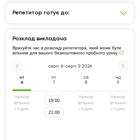
Репетитор готує до:
Математика
Розклад викладача
7 - 9-й класи
Підготовка до ДПА (9 клас)
Врахуйте час в розкладі репетитора, який може бути
5 - 6-й класи
вільним для вашого безкоштовного пробного уроку
серп. 6-серп. 9, 2026
чт
пт
сб
нд
6
7
8
9
Немає
Немає
Немає
19:00
вільних
вільних
вільних
годин
годин
годин
21:00