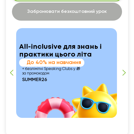
Забронювати безкоштовний урок
All-inclusive для знань і
практики цього літа
До 40% на навчання
+ безлімітні Speaking Clubs у 🎁
за промокодом
SUMMER26
 із
