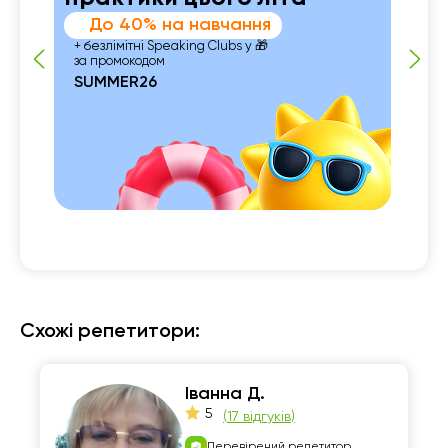
До 40% на навчання
+ безлімітні Speaking Clubs у 🎁
за промокодом
SUMMER26
 із

Схожі репетитори:
Іванна Д.
5
(
17 відгуків
)
Перевірений репетитор