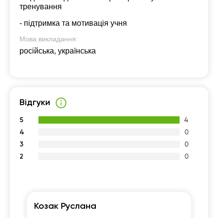
тренування
- підтримка та мотивація учня
Мова викладання:
російська, українська
Відгуки
5
4
4
0
3
0
2
0
Козак Руслана
Д