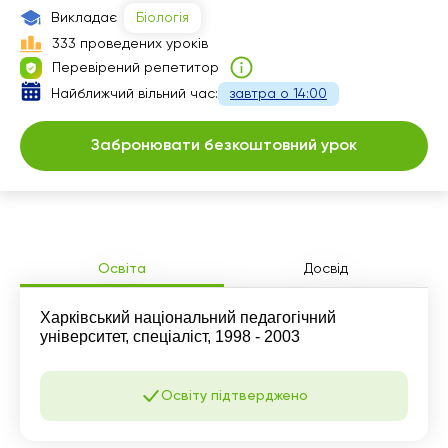
15:30
Викладає
Біологія
333 проведених уроків
16:00
Перевірений репетитор
16:30
Найближчий вільний час:
завтра о 14:00
17:00
Забронювати безкоштовний урок
17:30
18:00
18:30
Освіта
Досвід
19:00
Харківський національний педагогічний
19:30
університет, спеціаліст, 1998 - 2003
20:00
Освіту підтверджено
20:30
21:00