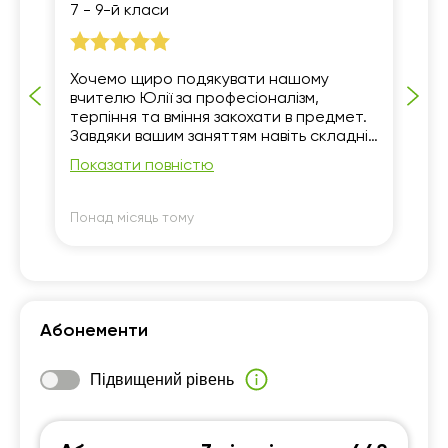
7 - 9-й класи
7 
Хочемо щиро подякувати нашому
На
вчителю Юлії за професіоналізм,
ду
терпіння та вміння закохати в предмет.
до
Завдяки вашим заняттям навіть складні
ро
теми стають зрозумілими, а навчання —
За
Показати повністю
По
цікавим і захопливим. Донька із
шк
задоволенням займається!
Понад місяць тому
По
Абонементи
Підвищений рівень