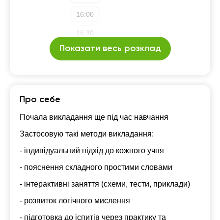
16:00
16:30
Показати весь розклад
17:00
17:30
18:00
Про себе
18:30
Почала викладання ще під час навчання
19:00
Застосовую такі методи викладання:
19:30
- індивідуальний підхід до кожного учня
20:00
- пояснення складного простими словами
20:30
- інтерактивні заняття (схеми, тести, приклади)
- розвиток логічного мислення
21:00
- підготовка до іспитів через практику та