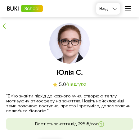
Юлія С.
Вхід
4
людей рекомендують
Юлія С.
чт
4 відгука
пт
сб
нд
5.0
6
7
8
9
"Вмію знайти підхід до кожного учня, створюю теплу,
мотивуючу атмосферу на заняттях. Навіть найскладніші
теми пояснюю доступно, просто і зрозуміло, допомагаючи
Немає
Немає
Немає
14:00
полюбити біологію."
вільних
вільних
вільних
годин
годин
годин
14:30
Вартість заняття від
298 ₴/год
15:00