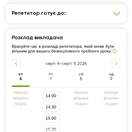
Репетитор готує до:
Біологія
Розклад викладача
7 - 9-й класи
Підготовка до НМТ (ЗНО)
Врахуйте час в розкладі репетитора, який може бути
Підготовка до ДПА (9 клас)
Підготовка до олімпіад
вільним для вашого безкоштовного пробного уроку
Програма Росток
10 - 11-й класи
5 - 6-й класи
серп. 6-серп. 9, 2026
чт
пт
сб
нд
6
7
8
9
Немає
Немає
Немає
14:00
вільних
вільних
вільних
годин
годин
годин
14:30
15:00
15:30