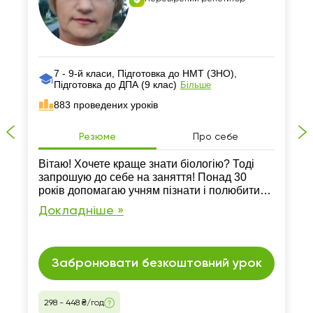
7 - 9-й класи, Підготовка до НМТ (ЗНО),
Підготовка до ДПА (9 клас)
Більше
883 проведених уроків
Резюме
Про себе
Вітаю! Хочете краще знати біологію? Тоді
запрошую до себе на заняття! Понад 30
років допомагаю учням пізнати і полюбити
цікаву науку біологію. Допоможу вам добре
Докладніше »
підготуватись до уроків, НМТ з біології,
розібрати важкі та незрозумілі теми.
Забронювати безкоштовний урок
298 - 448 ₴/год