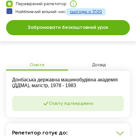
Перевірений репетитор
15:00
15:00
16:00
Найближчий вільний час:
сьогодні о 17:00
15:30
17:00
18:00
Забронювати безкоштовний урок
16:00
17:30
18:30
16:30
18:00
19:00
17:00
18:30
19:30
17:30
19:00
20:00
Освіта
Досвід
18:00
19:30
Донбаська державна машинобудівна академія
(ДДМА), магістр, 1978 - 1983
18:30
20:00
19:00
Освіту підтверджено
19:30
20:00
Репетитор готує до: