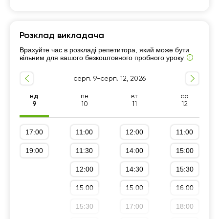
Математика
Розклад викладача
7 - 9-й класи
Підготовка до НМТ (ЗНО)
Врахуйте час в розкладі репетитора, який може бути
Підготовка до ДПА (9 клас)
10 - 11-й класи
вільним для вашого безкоштовного пробного уроку
серп. 9-серп. 12, 2026
нд
пн
вт
ср
9
10
11
12
17:00
11:00
12:00
11:00
19:00
11:30
14:00
15:00
12:00
14:30
15:30
15:00
15:00
16:00
15:30
17:00
18:00