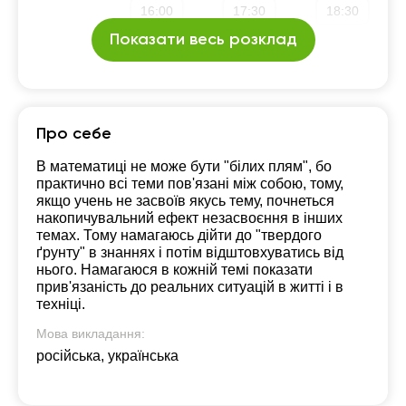
16:00
17:30
18:30
Показати весь розклад
16:30
18:00
19:00
17:00
18:30
19:30
17:30
19:00
20:00
Про себе
18:00
19:30
В математиці не може бути "білих плям", бо
практично всі теми пов'язані між собою, тому,
18:30
20:00
якщо учень не засвоїв якусь тему, почнеться
накопичувальний ефект незасвоєння в інших
19:00
темах. Тому намагаюсь дійти до "твердого
ґрунту" в знаннях і потім відштовхуватись від
19:30
нього. Намагаюся в кожній темі показати
прив'язаність до реальних ситуацій в житті і в
20:00
техніці.
Мова викладання:
російська, українська