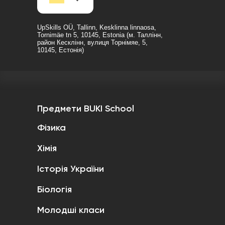
UpSkills OÜ, Tallinn, Kesklinna linnaosa,
Tornimäe tn 5, 10145, Estonia (м. Таллінн,
район Кесклінн, вулиця Торнімяе, 5,
10145, Естонія)
Предмети BUKI School
Фізика
Хімія
Історія України
Біологія
Молодші класи