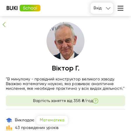
Віктор Г.
Вхід
Перевірений репетитор
Віктор Г.
нд
"В минулому - провідний конструктор великого заводу.
пн
вт
ср
Вважаю математику наукою, яка розвиває аналітичне
9
10
11
12
мислення, яке необхідне практично у всіх видах діяльності."
Вартість заняття від
358 ₴/год
17:00
11:00
12:00
11:00
19:00
11:30
14:00
15:00
Викладає
Математика
12:00
14:30
15:30
43 проведених уроків