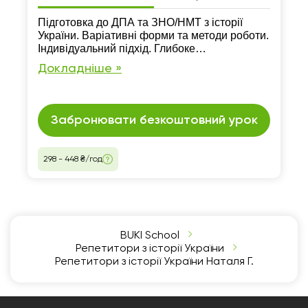
Підготовка до ДПА та ЗНО/НМТ з історії
України. Варіативні форми та методи роботи.
Індивідуальний підхід. Глибоке
пропрацювання матеріалу програми
Докладніше »
ЗНО\НМТ. Робота з питаннями з минулих
років. Власна методика роботи. Набір
навчальних матеріалів .
Забронювати безкоштовний урок
298 - 448 ₴/год
BUKI School
Репетитори з історії України
Репетитори з історії України Наталя Г.