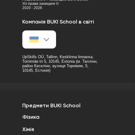
Усі права захищені ©
2020 - 2026
Компанія BUKI School в світі
UpSkills OÜ, Tallinn, Kesklinna linnaosa,
Tornimäe tn 5, 10145, Estonia (м. Таллінн,
район Кесклінн, вулиця Торнімяе, 5,
10145, Естонія)
Предмети BUKI School
Фізика
Хімія