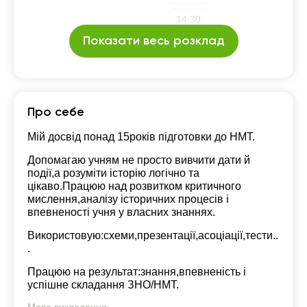
14:30
Показати весь розклад
15:00
17:00
Про себе
Мій досвід понад 15років підготовки до НМТ.
Допомагаю учням не просто вивчити дати й
події,а розуміти історію логічно та
цікаво.Працюю над розвитком критичного
мислення,аналізу історичних процесів і
впевненості учня у власних знаннях.
Використовую:схеми,презентації,асоціації,тести..
.
Працюю на результат:знання,впевненість і
успішне складання ЗНО/НМТ.