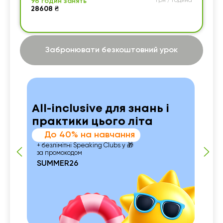
96 годин занять
грн / година
28608 ₴
Забронювати безкоштовний урок
All-inclusive для знань і
практики цього літа
До 40% на навчання
+ безлімітні Speaking Clubs у 🎁
за промокодом
SUMMER26
 із
