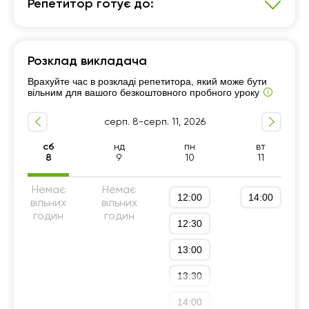
Репетитор готує до:
Історія України
Розклад викладача
7 - 9-й класи
Підготовка до НМТ (ЗНО)
Врахуйте час в розкладі репетитора, який може бути
Підготовка до ДПА (9 клас)
Підготовка до олімпіад
вільним для вашого безкоштовного пробного уроку
10 - 11-й класи
5 - 6-й класи
серп. 8-серп. 11, 2026
сб
нд
пн
вт
8
9
10
11
Немає
Немає
12:00
14:00
вільних
вільних
годин
годин
12:30
13:00
13:30
14:00