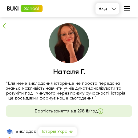
Наталя Г.
Вхід
Перевірений репетитор
Наталя Г.
сб
"Для мене викладання історії-це не просто передача
нд
пн
вт
знань,а можливість навчити учнів думати,аналізувати та
8
9
10
11
розуміти події минулого через призму сучасності. Історія
-це досвід,який формує наше сьогодення."
Немає
Немає
12:00
14:00
Вартість заняття від
298 ₴/год
вільних
вільних
годин
годин
12:30
Викладає
Історія України
13:00