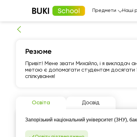
Предмети
Наші 
Резюме
Привіт! Мене звати Михайло, і я викладач а
метою є допомагати студентам досягати їх
спілкування!
нд
9
Освіта
Досвід
Немає
1
вільних
годин
Запорізький національний університет (ЗНУ), бак
1
1
Освіту підтверджено