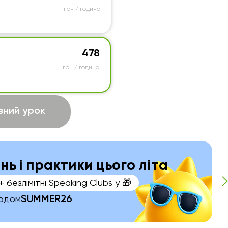
грн / година
478
грн / година
ний урок
ань і практики цього літа
+ безлімітні Speaking Clubs у 🎁
SUMMER26
кодом