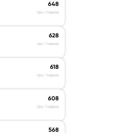
648
грн / година
628
грн / година
618
грн / година
608
грн / година
568