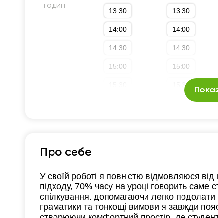
годин
13:30
13:30
14:00
14:00
14:30
14:30
15:00
15:00
15:30
15:30
Показ
16:00
16:00
16:30
16:30
17:00
17:00
Про себе
17:30
17:30
У своїй роботі я повністю відмовляюся від
18:00
18:00
підходу, 70% часу на уроці говорить саме с
спілкування, допомагаючи легко подолати 
граматики та тонкощі вимови я завжди по
створюючи комфортний простір, де студент