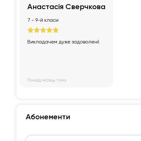
Анастасія Сверчкова
7 - 9-й класи
Викладачем дуже задоволені!
Понад місяць тому
Абонементи