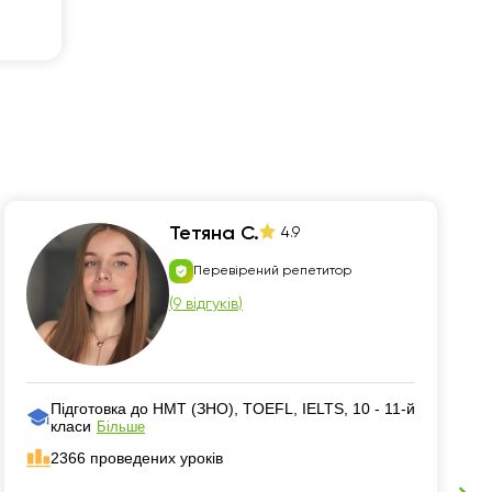
Тетяна С.
4.9
Перевірений репетитор
(
9 відгуків
)
Підготовка до НМТ (ЗНО), TOEFL, IELTS, 10 - 11-й
класи
Більше
2366 проведених уроків