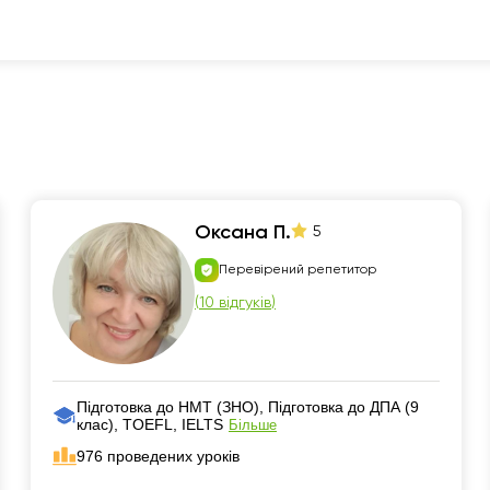
Оксана П.
5
Перевірений репетитор
(
10 відгуків
)
Підготовка до НМТ (ЗНО), Підготовка до ДПА (9
клас), TOEFL, IELTS
Більше
976 проведених уроків