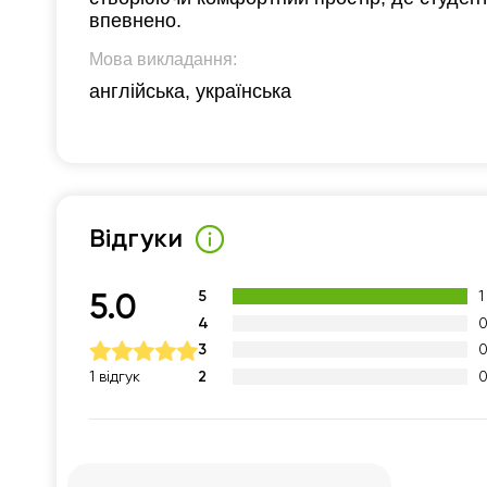
впевнено.
Мова викладання:
англійська, українська
Відгуки
5
1
5.0
4
3
2
1 відгук