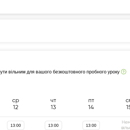
4:30
14:30
14:30
14:30
14:
5:00
15:00
15:00
15:00
15:
5:30
15:30
15:30
15:30
15:
6:00
16:00
16:00
16:00
16:
6:30
16:30
16:30
16:30
16:
(9 клас)
TOEFL, IELTS
Підготовка до олімпіад
7:00
17:00
17:00
17:00
17:
овна мова
А1-А2
В1-В2
Репетитор для початківців
бути вільним для вашого безкоштовного пробного уроку
7:30
17:30
17:30
17:30
17:
о ДПА (4 клас)
Підготовка до ЄВІ/ЄФВВ
8:00
18:00
18:00
18:00
18:
TS
Підготовка до TOEFL
Бізнес англійська
Англійська для знайомств
ср
чт
пт
с
12
13
14
1
Не
13:00
13:00
13:00
віль