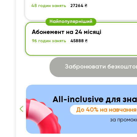
48 годин занять
27264 ₴
Найпопулярніший
Абонемент на 24 місяці
96 годин занять
45888 ₴
Забронювати безкоштов
All-inclusive для зн
До 40% на навчання
за промо