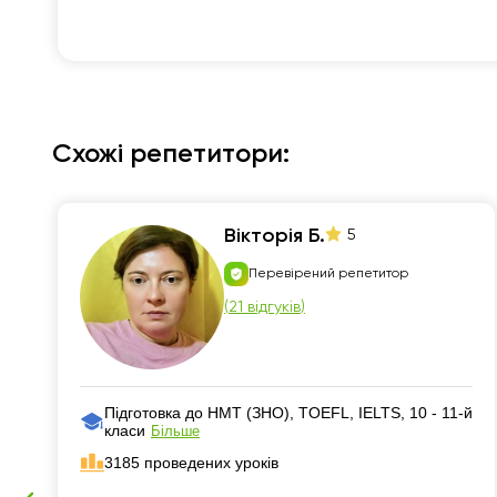
Схожі репетитори:
Вiкторія Б.
5
Перевірений репетитор
(
21 відгуків
)
Підготовка до НМТ (ЗНО), TOEFL, IELTS, 10 - 11-й
класи
Більше
3185 проведених уроків