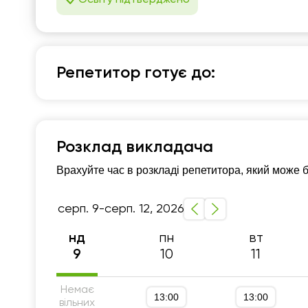
1
1
1
Репетитор готує до:
1
Англійська мова
1
Підготовка до НМТ (ЗНО)
Підготовка до ДПА 
Розклад викладача
1
Підготовка до школи
10 - 11-й класи
Розм
Врахуйте час в розкладі репетитора, який може 
1
Вступ за кордон
Граматика
Підготовка д
1
Корпоративна англійська
Підготовка до IEL
серп. 9-серп. 12, 2026
Англійська для подорожей
Англійська для IT
пн
вт
нд
10
11
9
Немає
13:00
13:00
вільних