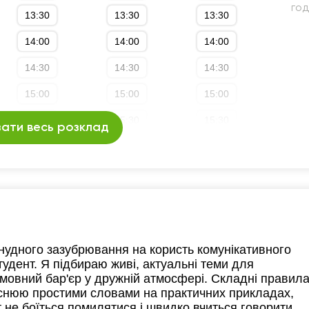
го
13:30
13:30
13:30
14:00
14:00
14:00
14:30
14:30
14:30
15:00
15:00
15:00
15:30
15:30
15:30
ати весь розклад
16:00
16:00
16:00
16:30
16:30
16:30
17:00
17:00
17:00
17:30
17:30
17:30
 нудного зазубрювання на користь комунікативного
18:00
18:00
18:00
тудент. Я підбираю живі, актуальні теми для
мовний бар'єр у дружній атмосфері. Складні правил
яснюю простими словами на практичних прикладах,
 не боїться помилятися і швидко вчиться говорити