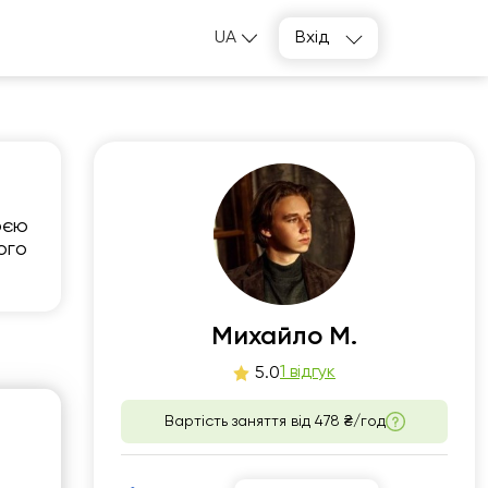
UA
Вхід
Моєю
ого
т
сб
4
15
Михайло М.
1 відгук
5.0
Немає
00
вільних
годин
Вартість заняття від
478 ₴/год
30
00