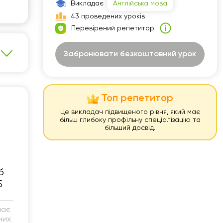
Викладає
Англійська мова
30
43 проведених уроків
Перевірений репетитор
00
30
Забронювати безкоштовний урок
00
30
Топ репетитор
00
Це викладач підвищеного рівня, який має
більш глибоку профільну спеціалізацію та
30
більший досвід.
00
б
5
має
них