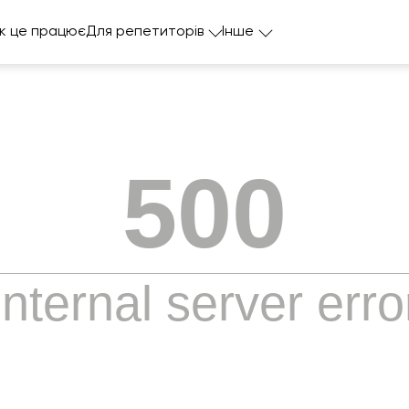
к це працює
Для репетиторів
Інше
500
Internal server erro