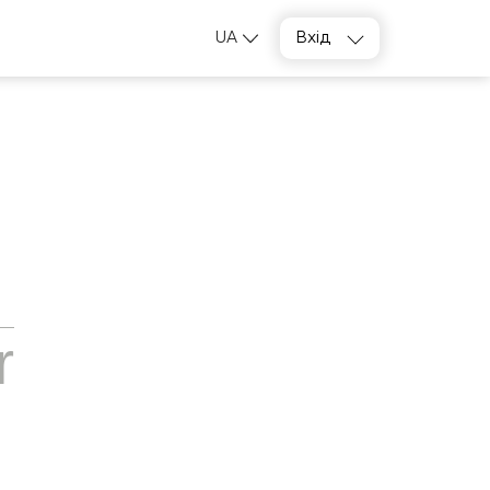
UA
Вхід
r