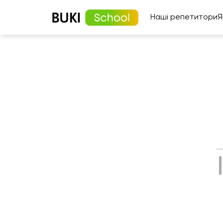
Наші репетитори
Я