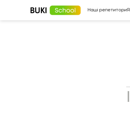
Наші репетитори
Я