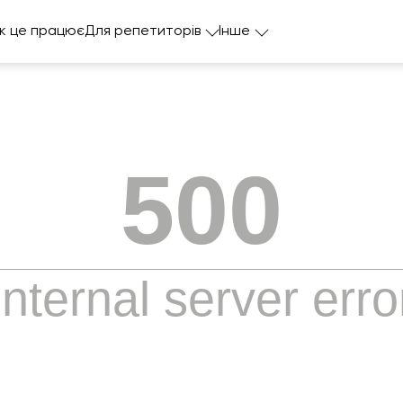
к це працює
Для репетиторів
Інше
500
Internal server erro