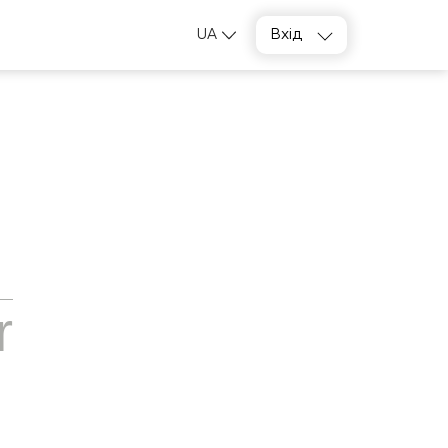
UA
Вхід
r