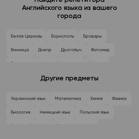
Найдите репетитора
Английского языка из вашего
города
Белая Церковь
Борисполь
Бровары
Винница
Днепр
Дрогобыч
Житомир
Запорожье
Івано-Франковск
Ирпень
Каменское
Другие предметы
Киев
Кременчуг
Кривой Рог
Кропивницкий
Луцк
Львов
Николаев
Украинский язык
Математика
Химия
Физика
Одесса
Полтава
Ровно
Сумы
Биология
Немецкий язык
Польский язык
Тернополь
Ужгород
Умань
Харьков
История Украины
Младшие классы
Хмельницкий
Черкассы
Черновцы
Чернигов