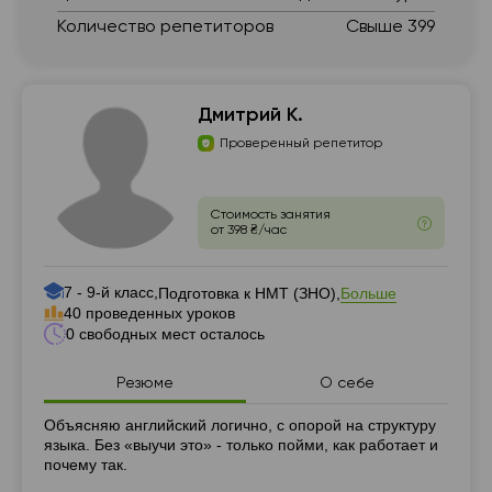
Количество репетиторов
Свыше 399
Дмитрий К.
Проверенный репетитор
Стоимость занятия
от 398 ₴/час
7 - 9-й класс,
Больше
Подготовка к НМТ (ЗНО),
40 проведенных уроков
0 свободных мест осталось
Резюме
О себе
Резюме
Объясняю английский логично, с опорой на структуру
языка. Без «выучи это» - только пойми, как работает и
почему так.