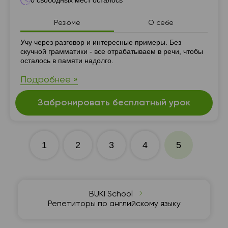
0 свободных мест осталось
Резюме
О себе
Резюме
Учу через разговор и интересные примеры. Без
скучной грамматики - все отрабатываем в речи, чтобы
осталось в памяти надолго.
Подробнее »
Забронировать бесплатный урок
1
2
3
4
5
BUKI School
Репетиторы по английскому языку