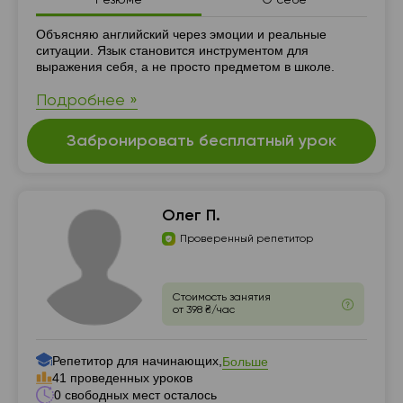
Резюме
О себе
Резюме
Объясняю английский через эмоции и реальные
ситуации. Язык становится инструментом для
выражения себя, а не просто предметом в школе.
Подробнее »
Забронировать бесплатный урок
Олег П.
Проверенный репетитор
Стоимость занятия
от 398 ₴/час
Репетитор для начинающих,
Больше
41 проведенных уроков
0 свободных мест осталось