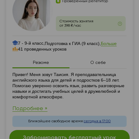
Проверенный репетитор
Стоимость занятия
от 398 ₴/час
7 - 9-й класс,
Больше
Подготовка к ГИА (9 класс),
41 проведенных уроков
Резюме
О себе
Резюме
Привет! Меня зовут Таисия. Я преподавательница
английского языка для детей и подростков 6–18 лет.
Помогаю уверенно освоить язык, развить разговорные
навыки и достигать учебных целей в дружелюбной и
комфортной атмосфере.
Подробнее »
Ближайшее свободное время:
сегодня в 17:00
Забронировать бесплатный урок