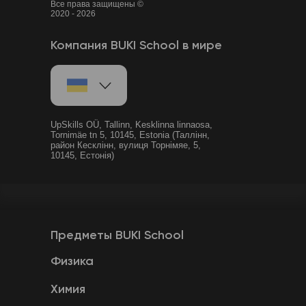
Все права защищены ©
2020 - 2026
Компания BUKI School в мире
UpSkills OÜ, Tallinn, Kesklinna linnaosa,
Tornimäe tn 5, 10145, Estonia (Таллінн,
район Кесклінн, вулиця Торнімяе, 5,
10145, Естонія)
Предметы BUKI School
Физика
Химия