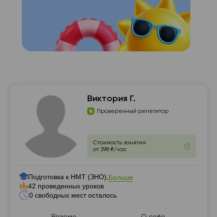
с с
📍
Виктория Г.
Проверенный репетитор
Стоимость занятия
от 398 ₴/час
Подготовка к НМТ (ЗНО),
Больше
42 проведенных уроков
0 свободных мест осталось