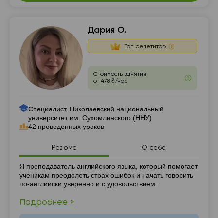
Дария О.
Топ репетитор
Стоимость занятия
от 478 ₴/час
Специалист, Николаевский национальный
университет им. Сухомлинского (ННУ)
42 проведенных уроков
Резюме
О себе
Резюме
Я преподаватель английского языка, который помогает
ученикам преодолеть страх ошибок и начать говорить
по-английски уверенно и с удовольствием.
Подробнее »