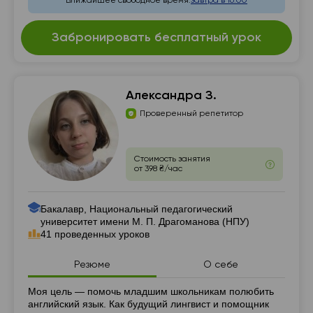
Ближайшее свободное время:
завтра в 16:00
Забронировать бесплатный урок
Александра З.
Проверенный репетитор
Стоимость занятия
от 398 ₴/час
Бакалавр, Национальный педагогический
университет имени М. П. Драгоманова (НПУ)
41 проведенных уроков
Резюме
О себе
Резюме
Моя цель — помочь младшим школьникам полюбить
английский язык. Как будущий лингвист и помощник