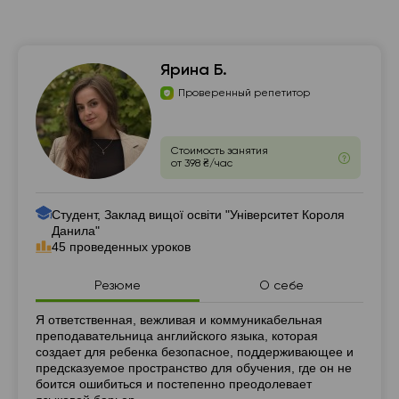
Ярина Б.
Проверенный репетитор
Стоимость занятия
от 398 ₴/час
Студент, Заклад вищої освіти "Університет Короля
Данила"
45 проведенных уроков
Резюме
О себе
Резюме
Я ответственная, вежливая и коммуникабельная
преподавательница английского языка, которая
создает для ребенка безопасное, поддерживающее и
предсказуемое пространство для обучения, где он не
боится ошибиться и постепенно преодолевает