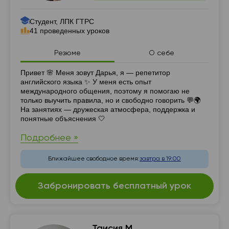
Студент, ЛПК ГТРС
41 проведенных уроков
Резюме
О себе
Резюме
Привет 🌸 Меня зовут Дарья, я — репетитор
английского языка ✨ У меня есть опыт
международного общения, поэтому я помогаю не
только выучить правила, но и свободно говорить 💬🌍
На занятиях — дружеская атмосфера, поддержка и
понятные объяснения 🤍
Подробнее »
Ближайшее свободное время:
завтра в 19:00
Забронировать бесплатный урок
Таисия М.