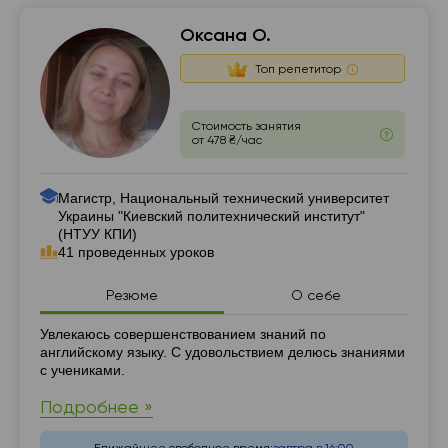
Оксана О.
Топ репетитор
Стоимость занятия
от 478 ₴/час
Магистр, Национальный технический университет
Украины "Киевский политехнический институт"
(НТУУ КПИ)
41 проведенных уроков
Резюме
О себе
Резюме
Увлекаюсь совершенствованием знаний по
английскому языку. С удовольствием делюсь знаниями
с учениками.
Подробнее »