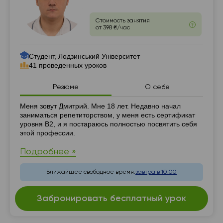
Стоимость занятия
от 398 ₴/час
Студент, Лодзинський Університет
41 проведенных уроков
Резюме
О себе
Резюме
Меня зовут Дмитрий. Мне 18 лет. Недавно начал
заниматься репетиторством, у меня есть сертификат
уровня В2, и я постараюсь полностью посвятить себя
этой профессии.
Подробнее »
Ближайшее свободное время:
завтра в 10:00
Забронировать бесплатный урок