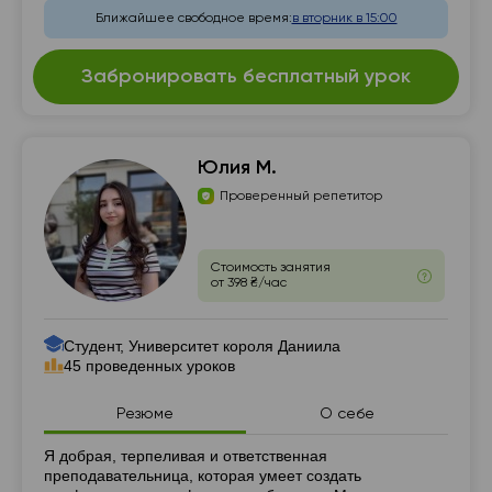
Ближайшее свободное время:
в вторник в 15:00
Забронировать бесплатный урок
Юлия М.
Проверенный репетитор
Стоимость занятия
от 398 ₴/час
Студент, Университет короля Даниила
45 проведенных уроков
Резюме
О себе
Резюме
Я добрая, терпеливая и ответственная
преподавательница, которая умеет создать