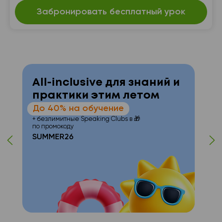
Забронировать бесплатный урок
All-inclusive для знаний и
практики этим летом
До 40% на обучение
+ безлимитные Speaking Clubs в 🎁
т
по промокоду
SUMMER26
с с
📍