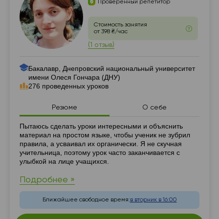
Проверенный репетитор
Стоимость занятия
от 398 ₴/час
(1 отзыв)
Бакалавр, Днепровский национальный университет
имени Олеся Гончара (ДНУ)
276 проведенных уроков
Резюме
О себе
Резюме
Пытаюсь сделать уроки интересными и объяснить
материал на простом языке, чтобы ученик не зубрил
правила, а усваивал их органически. Я не скучная
учительница, поэтому урок часто заканчивается с
улыбкой на лице учащихся.
Подробнее »
Ближайшее свободное время:
в вторник в 16:00