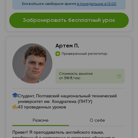
Ближайшее свободное время:
в понедельник в 12:00
Забронировать бесплатный урок
Артем П.
Проверенный репетитор
Стоимость занятия
от 398 ₴/час
Студент, Полтавский национальный технический
университет им. Кондратюка (ПНТУ)
43 проведенных уроков
Резюме
О себе
Резюме
Привет! Я преподаватель английского языка,
влюбленный в современные методики обучения и