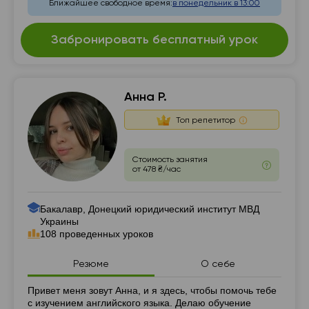
Ближайшее свободное время:
в понедельник в 13:00
Забронировать бесплатный урок
Анна Р.
Топ репетитор
Стоимость занятия
от 478 ₴/час
Бакалавр, Донецкий юридический институт МВД
Украины
108 проведенных уроков
Резюме
О себе
Резюме
Привет меня зовут Анна, и я здесь, чтобы помочь тебе
с изучением английского языка. Делаю обучение