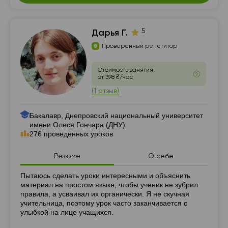
5
Дарья Г.
Проверенный репетитор
Стоимость занятия
от 398 ₴/час
(1 отзыв)
Бакалавр, Днепровский национальный университет
имени Олеся Гончара (ДНУ)
276 проведенных уроков
Резюме
О себе
Резюме
Пытаюсь сделать уроки интересными и объяснить
материал на простом языке, чтобы ученик не зубрил
правила, а усваивал их органически. Я не скучная
учительница, поэтому урок часто заканчивается с
улыбкой на лице учащихся.