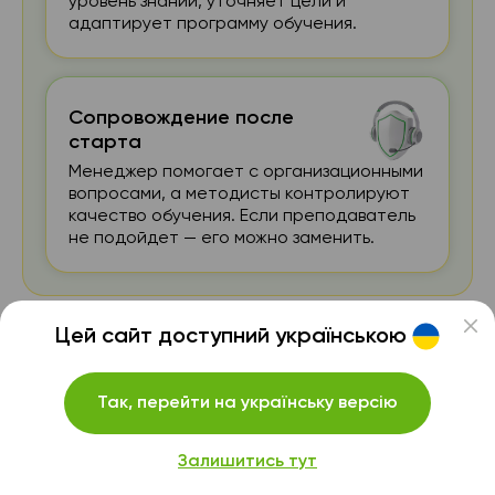
уровень знаний, уточняет цели и
адаптирует программу обучения.
Сопровождение после
старта
Менеджер помогает с организационными
вопросами, а методисты контролируют
качество обучения. Если преподаватель
не подойдет — его можно заменить.
Цей сайт доступний українською
Так, перейти на українську версію
Найдите репетитора
Английского языка из вашего
Залишитись тут
города