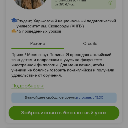
Стоимость занятия
от 398 ₴/час
Студент, Харьковский национальный педагогический
университет им. Сковороды (ХНПУ)
45 проведенных уроков
Резюме
О себе
Резюме
Привет! Меня зовут Полина. Я преподаю английский
язык детям и подросткам и учусь на факультете
иностранной филологии. Для меня важно, чтобы
ученики не боялись говорить по-английски и получали
удовольствие от обучения.
Подробнее »
Ближайшее свободное время:
в вторник в 15:00
Забронировать бесплатный урок