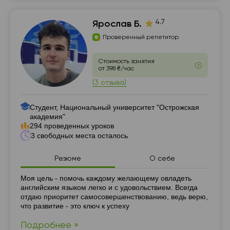
4.7
Ярослав Б.
Проверенный репетитор
Стоимость занятия
от 398 ₴/час
(3 отзыва)
Студент, Национальный университет "Острожская
академия"
294 проведенных уроков
3 свободных места осталось
Резюме
О себе
Резюме
Моя цель - помочь каждому желающему овладеть
английским языком легко и с удовольствием. Всегда
отдаю приоритет самосовершенствованию, ведь верю,
что развитие - это ключ к успеху
Подробнее »