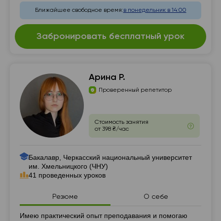
Ближайшее свободное время:
в понедельник в 14:00
Забронировать бесплатный урок
Арина Р.
Проверенный репетитор
Стоимость занятия
от 398 ₴/час
Бакалавр, Черкасский национальный университет
им. Хмельницкого (ЧНУ)
41 проведенных уроков
Резюме
О себе
Резюме
Имею практический опыт преподавания и помогаю