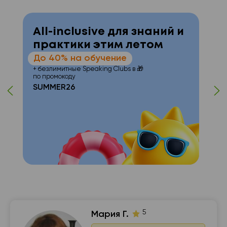
All-inclusive для знаний и
практики этим летом
До 40% на обучение
+ безлимитные Speaking Clubs в 🎁
т
по промокоду
SUMMER26
с с
📍
5
Мария Г.