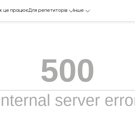
к це працює
Для репетиторів
Інше
500
Internal server erro