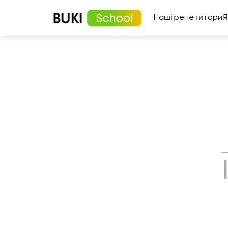
Наші репетитори
Я