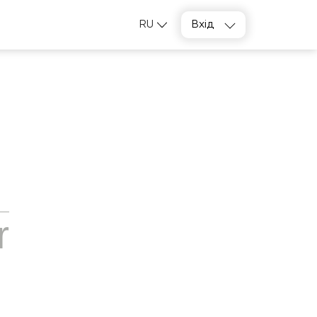
RU
Вхід
r