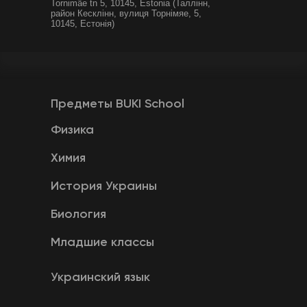
Tornimäe tn 5, 10145, Estonia (Таллінн,
район Кесклінн, вулиця Торнімяе, 5,
10145, Естонія)
Предметы BUKI School
Физика
Химия
История Украины
Биология
Младшие классы
Украинский язык