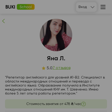
Яна Л.
Вход
7
людей рекомендуют
Яна Л.
сб
7 отзывов
вс
пн
вт
5.0
8
9
10
11
"Репетитор английского для уровней A1-B2. Специалист в
области международных отношений и перевода с
английского языка. Образование получила в Институте
06:00
06:00
06:00
06:00
международных отношений КНУ им. Т. Шевченко. Имею
более 5 лет опыта работы репетитором."
06:30
06:30
06:30
06:30
Стоимость занятия от
478 ₴/час
07:00
07:00
07:00
07:00