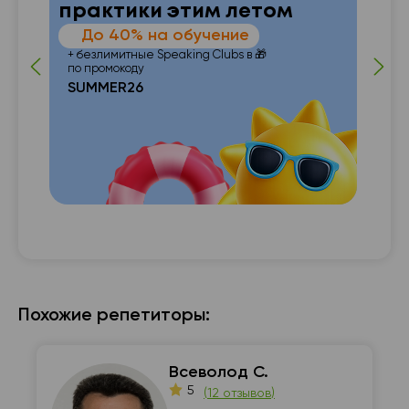
практики этим летом
—
До 40% на обучение
 от
п
+ безлимитные Speaking Clubs в 🎁
по промокоду
SUMMER26
с с

Похожие репетиторы:
Всеволод С.
5
(
12 отзывов
)