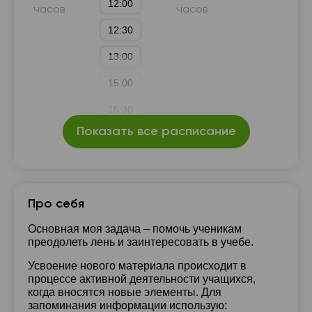
12:00
часов
часов
12:30
13:00
15:00
15:30
Показать все расписание
16:00
16:30
17:00
Про себя
17:30
Основная моя задача – помочь ученикам
преодолеть лень и заинтересовать в учебе.
18:00
Усвоение нового материала происходит в
18:30
процессе активной деятельности учащихся,
когда вносятся новые элементы. Для
19:00
запоминания информации использую: