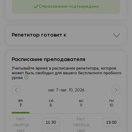
Образование подтверждено
Репетитор готовит к
Математика
Расписание преподавателя
7 - 9-й класс
Подготовка к ГИА (9 класс)
Учитывайте время в расписании репетитора, которое
5 - 6-й класс
может быть свободно для вашего бесплатного пробного
урока
авг. 7-авг. 10, 2026
пт
сб
вс
пн
7
8
9
10
Нет
Нет
11:30
19:00
свобод
свобод
ных
ных