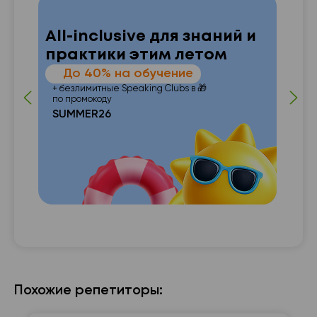
All-inclusive для знаний и
практики этим летом
—
До 40% на обучение
 от
п
+ безлимитные Speaking Clubs в 🎁
по промокоду
SUMMER26
с с

Похожие репетиторы: