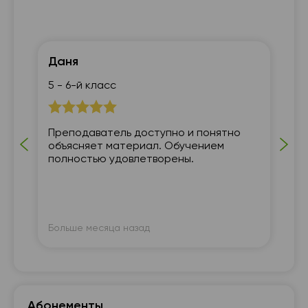
Даня
По
5 - 6-й класс
7 
Преподаватель доступно и понятно
Пр
объясняет материал. Обучением
бл
полностью удовлетворены.
ра
Больше месяца назад
Бо
Абонементы