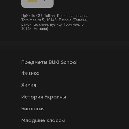
UpSkills OÜ, Tallinn, Kesklinna linnaosa,
Tornimäe tn 5, 10145, Estonia (Таллінн,
район Кесклінн, вулиця Торнімяе, 5,
10145, Естонія)
Предметы BUKI School
Физика
Химия
История Украины
Биология
Младшие классы