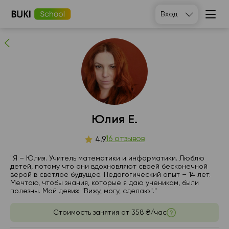
Юлия Е.
Вход
16
людей рекомендуют
Юлия Е.
пт
16 отзывов
сб
вс
пн
4.9
7
8
9
10
"Я – Юлия. Учитель математики и информатики. Люблю
детей, потому что они вдохновляют своей бесконечной
верой в светлое будущее. Педагогический опыт – 14 лет.
Нет
Нет
11:30
19:00
Мечтаю, чтобы знания, которые я даю ученикам, были
свободных
свободных
полезны. Мой девиз: "Вижу, могу, сделаю"."
часов
часов
12:00
Стоимость занятия от
358 ₴/час
12:30