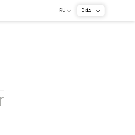
RU
Вхід
r