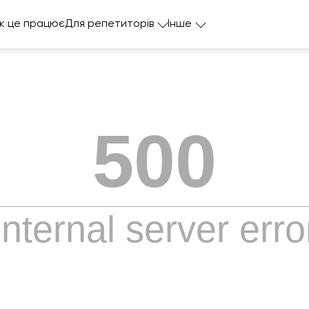
к це працює
Для репетиторів
Інше
500
Internal server erro