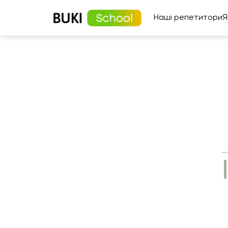
Наші репетитори
Я