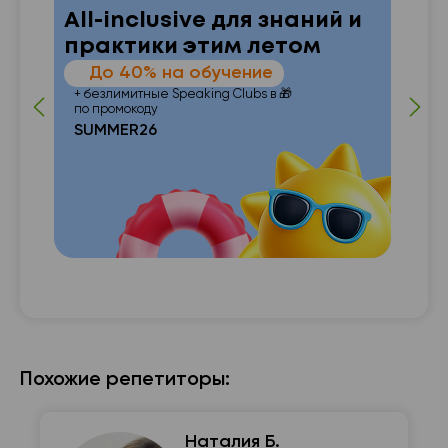
All-inclusive для знаний и
практики этим летом
—
До 40% на обучение
 от
п
+ безлимитные Speaking Clubs в 🎁
по промокоду
SUMMER26
с с

Похожие репетиторы:
Наталия Б.