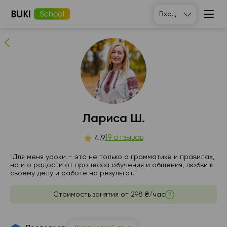
Лариса Ш.
Вход
19
людей рекомендуют
Лариса Ш.
вс
19 отзывов
пн
вт
ср
4.9
9
10
11
12
"Для меня уроки – это не только о грамматике и правилах,
но и о радости от процесса обучения и общения, любви к
своему делу и работе на результат."
Нет
Нет
Нет
Нет
свободных
свободных
свободных
свободных
часов
часов
часов
часов
Стоимость занятия от
298 ₴/час