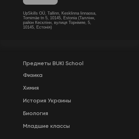
UpSkills OÜ, Tallinn, Kesklinna linnaosa,
Tornimäe tn 5, 10145, Estonia (Таллінн,
район Кесклінн, вулиця Торнімяе, 5,
10145, Естонія)
Предметы BUKI School
Физика
Химия
История Украины
Биология
Младшие классы