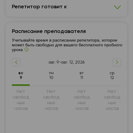
Репетитор готовит к
Украинский язык
Расписание преподавателя
7 - 9-й класс
Подготовка к НМТ (ЗНО)
Учитывайте время в расписании репетитора, которое
Подготовка к ГИА (9 класс)
10 - 11-й класс
может быть свободно для вашего бесплатного пробного
урока
5 - 6-й класс
авг. 9-авг. 12, 2026
вс
пн
вт
ср
9
10
11
12
Нет
Нет
Нет
Нет
свобод
свобод
свобод
свобод
ных
ных
ных
ных
часов
часов
часов
часов