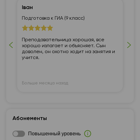
Іван
Су
Подготовка к ГИА (9 класс)
5 
я
Преподавательница хорошая, все
Пр
хорошо излагает и объясняет. Сын
по
доволен, он охотно ходит на занятия и
ре
учится.
ур
оч
По
Больше месяца назад
Бо
Абонементы
Повышенный уровень