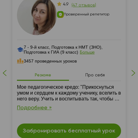
4.9
(
47 отзывов
)
Проверенный репетитор
7 - 9-й класс, Подготовка к НМТ (ЗНО),
Подготовка к ГИА (9 класс)
Больше
3457 проведенных уроков
Резюме
Про себя
Мое педагогическое кредо: "Прикоснуться
умом и сердцем к каждому ученику, вселить в
него веру. Учить и воспитывать так, чтобы в
каждом детском сердце зажечь огонек
Подробнее »
познания, мышления, добра"
Забронировать бесплатный урок