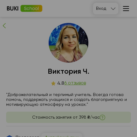
Виктория Ч.
Вход
6
людей рекомендуют
Виктория Ч.
сб
6 отзывов
вс
пн
вт
4.8
8
9
10
11
"Доброжелательный и терпимый учитель. Всегда готова
помочь, поддержать учащихся и создать благоприятную и
мотивирующую атмосферу на уроках."
06:00
06:00
06:00
06:00
Стоимость занятия от
398 ₴/час
06:30
06:30
06:30
06:30
07:00
07:00
07:00
07:00