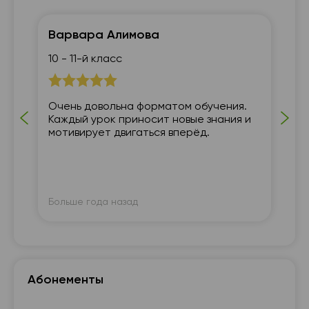
19:30
19:30
19:30
19:30
Варвара Алимова
Ма
20:00
20:00
20:00
20:00
10 - 11-й класс
7 
20:30
20:30
20:30
20:30
21:00
21:00
21:00
21:00
Очень довольна форматом обучения.
Вс
кт
Каждый урок приносит новые знания и
Ис
мотивирует двигаться вперёд.
де
ве
Больше года назад
Бо
Абонементы