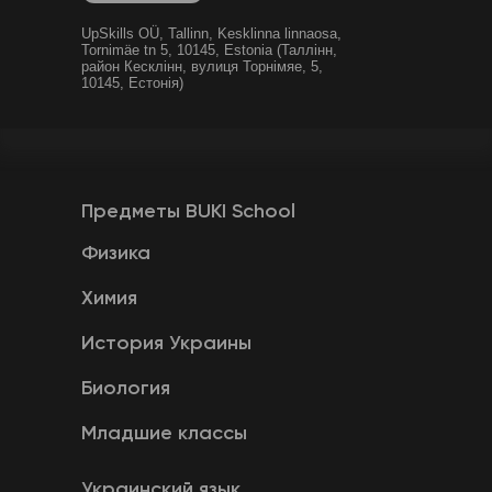
UpSkills OÜ, Tallinn, Kesklinna linnaosa,
Tornimäe tn 5, 10145, Estonia (Таллінн,
район Кесклінн, вулиця Торнімяе, 5,
10145, Естонія)
Предметы BUKI School
Физика
Химия
История Украины
Биология
Младшие классы
Украинский язык