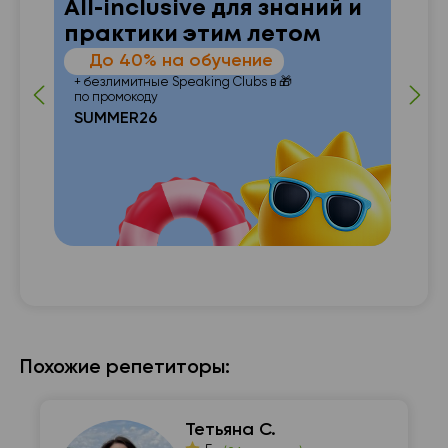
All-inclusive для знаний и
практики этим летом
—
До 40% на обучение
 от
п
+ безлимитные Speaking Clubs в 🎁
по промокоду
SUMMER26
с с

Похожие репетиторы:
Тетьяна С.