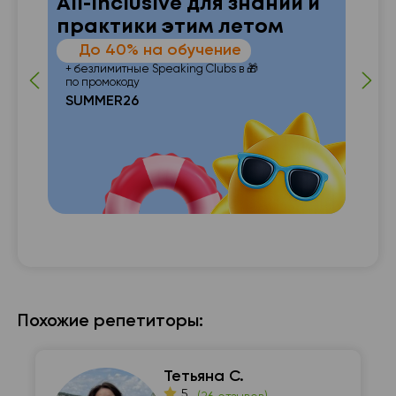
All-inclusive для знаний и
практики этим летом
—
До 40% на обучение
 от
п
+ безлимитные Speaking Clubs в 🎁
по промокоду
SUMMER26
с с

Похожие репетиторы:
Тетьяна С.
5