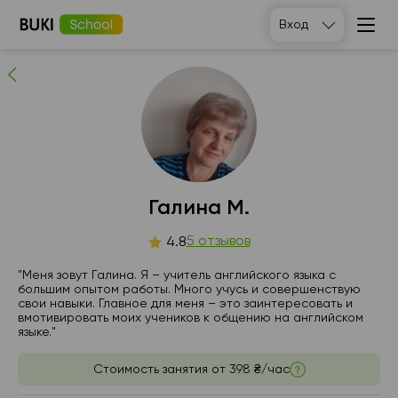
Галина М.
Вход
5
людей рекомендуют
Галина М.
чт
5 отзывов
пт
сб
вс
4.8
6
7
8
9
"Меня зовут Галина. Я – учитель английского языка с
большим опытом работы. Много учусь и совершенствую
свои навыки. Главное для меня – это заинтересовать и
Нет
Нет
Нет
21:00
вмотивировать моих учеников к общению на английском
свободных
свободных
свободных
языке."
часов
часов
часов
Стоимость занятия от
398 ₴/час