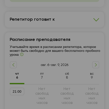
Репетитор готовит к
Английский язык
Расписание преподавателя
Подготовка к НМТ (ЗНО)
7 - 9-й класс
Учитывайте время в расписании репетитора, которое
В1-В2
10 - 11-й класс
Разговорный язык
А1-А2
может быть свободно для вашего бесплатного пробного
урока
Грамматика
Английский для путешествий
Английский для знакомств
авг. 6-авг. 9, 2026
чт
пт
сб
вс
6
7
8
9
Нет
Нет
Нет
21:00
свобод
свобод
свобод
ных
ных
ных
часов
часов
часов