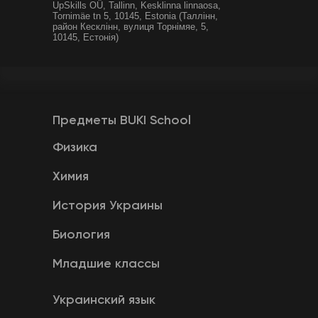
UpSkills OÜ, Tallinn, Kesklinna linnaosa,
Tornimäe tn 5, 10145, Estonia (Таллінн,
район Кесклінн, вулиця Торнімяе, 5,
10145, Естонія)
Предметы BUKI School
Физика
Химия
История Украины
Биология
Младшие классы
Украинский язык