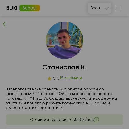
Станислав К.
Вход
15
людей рекомендуют
Станислав К.
вс
15 отзывов
пн
вт
ср
5.0
9
10
11
12
"Преподаватель математики с опытом работы со
школьниками 7-11 классов. Объясняю сложное просто,
готовлю к НМТ и ДПА. Создаю дружескую атмосферу на
06:00
06:00
06:00
06:00
занятиях и помогаю развить логическое мышление и
уверенность в своих знаниях."
06:30
06:30
06:30
06:30
Стоимость занятия от
358 ₴/час
07:00
07:00
07:00
07:00