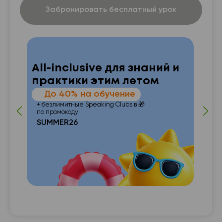
Забронировать бесплатный урок
All-inclusive для знаний и
практики этим летом
—
До 40% на обучение
 от
п
+ безлимитные Speaking Clubs в 🎁
по промокоду
SUMMER26
с с
