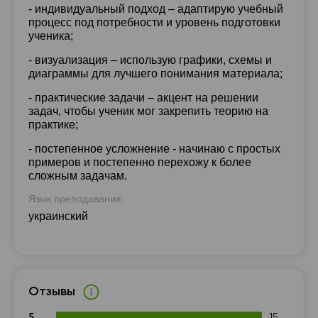
- индивидуальный подход – адаптирую учебный
13:30
13:30
13:30
13:30
процесс под потребности и уровень подготовки
ученика;
14:00
14:00
14:00
14:00
- визуализация – использую графики, схемы и
14:30
14:30
14:30
14:30
диаграммы для лучшего понимания материала;
- практические задачи – акцент на решении
15:00
15:00
15:00
15:00
задач, чтобы ученик мог закрепить теорию на
практике;
15:30
15:30
15:30
15:30
- постепенное усложнение - начинаю с простых
16:00
16:00
16:00
16:00
примеров и постепенно перехожу к более
сложным задачам.
16:30
16:30
16:30
16:30
Язык преподавания:
17:00
17:00
17:00
17:00
украинский
17:30
17:30
17:30
17:30
18:00
18:00
18:00
18:00
18:30
18:30
18:30
18:30
Отзывы
19:00
19:00
19:00
19:00
5
15