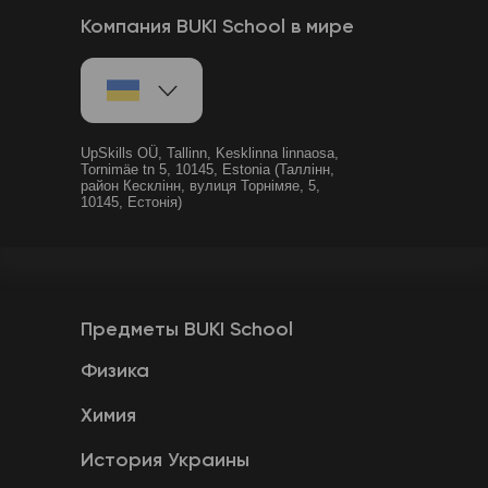
Компания BUKI School в мире
UpSkills OÜ, Tallinn, Kesklinna linnaosa,
Tornimäe tn 5, 10145, Estonia (Таллінн,
район Кесклінн, вулиця Торнімяе, 5,
10145, Естонія)
Предметы BUKI School
Физика
Химия
История Украины