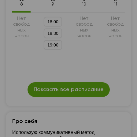
Английский для IT
Английский для знакомств
8
9
10
11
Нет
Нет
Нет
18:00
свобод
свобод
свобод
ных
ных
ных
18:30
часов
часов
часов
19:00
Показать все расписание
Про себя
Использую коммуникативный метод