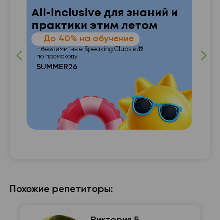
All-inclusive для знаний и
практики этим летом
—
До 40% на обучение
 от
п
+ безлимитные Speaking Clubs в 🎁
по промокоду
SUMMER26
с с

Похожие репетиторы: