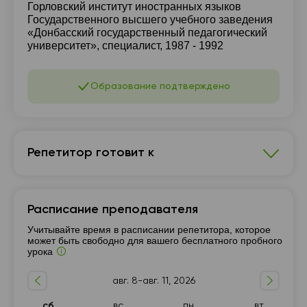
Горловский институт иностранных языков
Государственного высшего учебного заведения
«Донбасский государственный педагогический
университет», специалист, 1987 - 1992
Образование подтверждено
Репетитор готовит к
Английский язык
Расписание преподавателя
Подготовка к НМТ (ЗНО)
TOEFL, IELTS
Учитывайте время в расписании репетитора, которое
В1-В2
10 - 11-й класс
Разговорный язык
может быть свободно для вашего бесплатного пробного
урока
Подготовка к ЕВИ/ЕФВВ
Грамматика
Подготовка к IELTS
Подготовка к TOEFL
авг. 8-авг. 11, 2026
Бизнес английский
Английский для путешествий
сб
вс
пн
вт