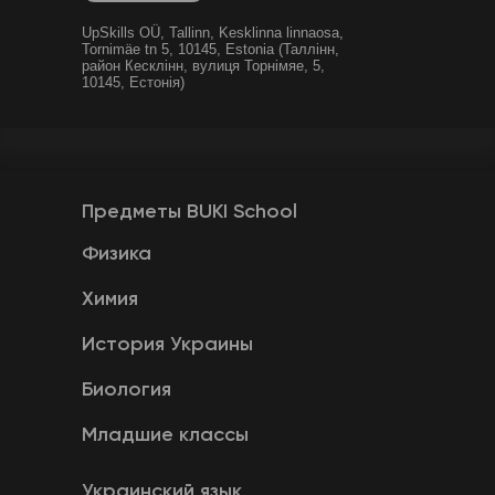
UpSkills OÜ, Tallinn, Kesklinna linnaosa,
Tornimäe tn 5, 10145, Estonia (Таллінн,
район Кесклінн, вулиця Торнімяе, 5,
10145, Естонія)
Предметы BUKI School
Физика
Химия
История Украины
Биология
Младшие классы
Украинский язык