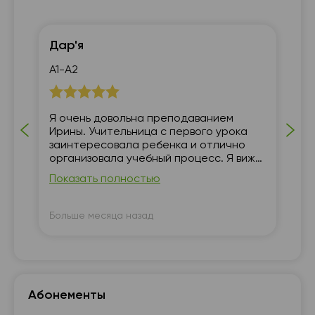
Дар'я
Іг
А1-А2
Ра
Я очень довольна преподаванием
Об
Ирины. Учительница с первого урока
Пр
заинтересовала ребенка и отлично
ма
организовала учебный процесс. Я вижу
хо
постоянный прогресс в знаниях
Показать полностью
дочери.
Больше месяца назад
Бо
Абонементы