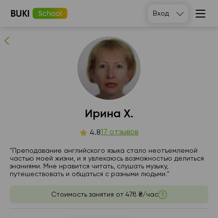
Ирина Х.
Вход
17
людей рекомендуют
Ирина Х.
сб
17 отзывов
вс
пн
вт
4.8
8
9
10
11
"Преподавание английского языка стало неотъемлемой
частью моей жизни, и я увлекаюсь возможностью делиться
знаниями. Мне нравится читать, слушать музыку,
Нет
Нет
Нет
18:00
путешествовать и общаться с разными людьми."
свободных
свободных
свободных
часов
часов
часов
18:30
Стоимость занятия от
478 ₴/час
19:00