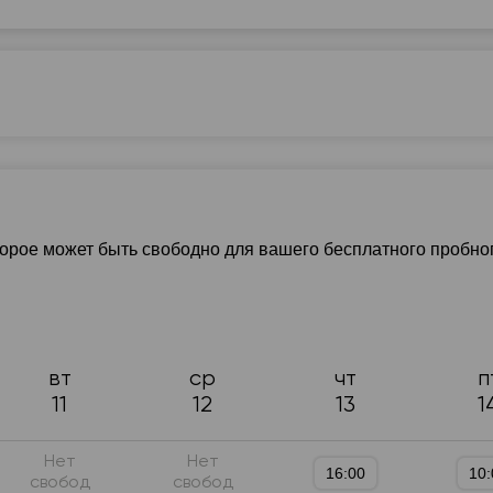
зык
А1-А2
В1-В2
Репетитор для начинающих
нглийский для путешествий
Английский для знакомств
торое может быть свободно для вашего бесплатного пробно
вт
ср
чт
п
11
12
13
1
Нет
Нет
16:00
10:
свобод
свобод