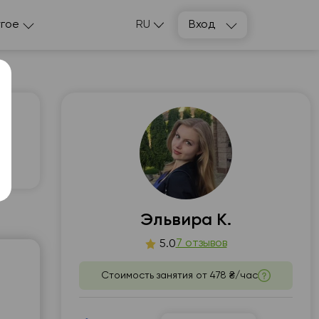
гое
RU
Вход
 и
т
пт
3
14
Эльвира К.
7 отзывов
5.0
00
10:00
Стоимость занятия от
478 ₴/час