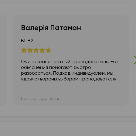
Валерія Патаман
В1-В2
Очень компетентный преподаватель. Его
объяснения помогают быстро
разобраться. Подход индивидуален, мы
удовлетворены выбором преподавателя.
Больше года назад