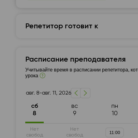
Репетитор готовит к
Английский язык
7 - 9-й класс
1 - 4-й класс
Разговорный я
Расписание преподавателя
Грамматика
5 - 6-й класс
Для детей
А
Учитывайте время в расписании репетитора, ко
урока
авг. 8-авг. 11, 2026
вс
пн
сб
9
10
8
Нет
Нет
11:00
свобод
свобод