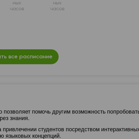
ных
ных
часов
часов
ть все расписание
о позволяет помочь другим возможность попробоват
рез знания.
а привлечении студентов посредством интерактивны
ю языковых концепций.