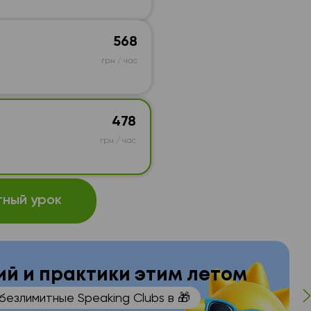
568
грн / час
478
грн / час
ный урок
ний и практики этим летом
 безлимитные Speaking Clubs в 🎁