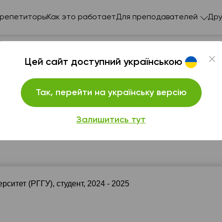
 репетиторы
Как это работает
Для преподавателей
Дру
Цей сайт доступний українською
Так, перейти на українську версію
ерю, что язык является ключом к новым возможностям
Залишитись тут
вс
пн
вт
ср
ч
9
10
11
12
1
Нет
Нет
Нет
11:00
16:
бодных
свободных
свободных
итет (РГГУ), студент, 2024 - 2025
асов
часов
часов