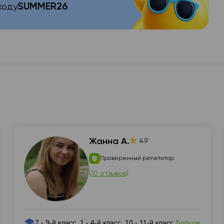
SUMMER26
коду
Жанна А.
4.9
Проверенный репетитор
(
10 отзывов
)
7 - 9-й класс, 1 - 4-й класс, 10 - 11-й класс
Больше