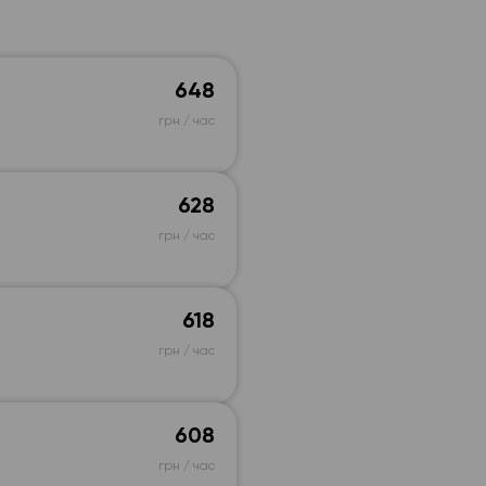
648
грн / час
628
грн / час
618
грн / час
608
грн / час