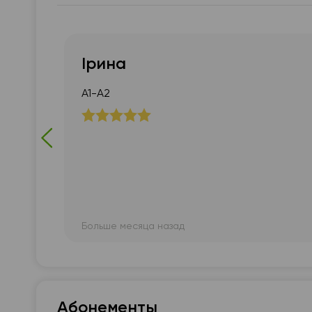
Ірина
А1-А2
тно
Больше месяца назад
Абонементы