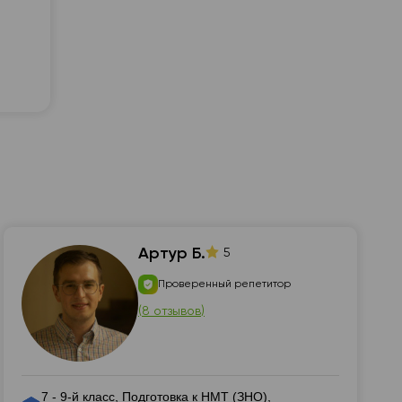
📍 гайд в терапию + 1 бесплатный с
Артур Б.
5
Проверенный репетитор
(
8 отзывов
)
7 - 9-й класс, Подготовка к НМТ (ЗНО),