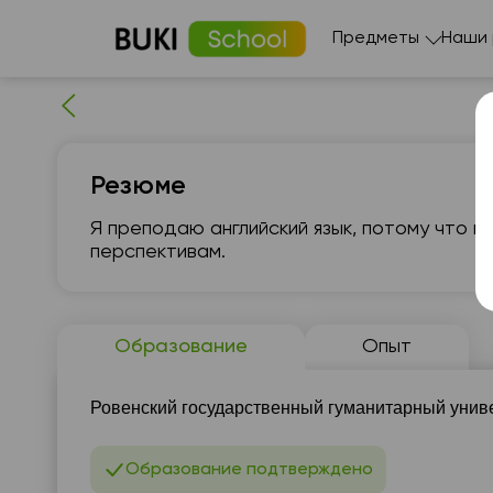
Предметы
Наши
Резюме
Я преподаю английский язык, потому что в
перспективам.
сб
8
Образование
Опыт
Нет
свободных
сво
Ровенский государственный гуманитарный универс
часов
ч
Образование подтверждено