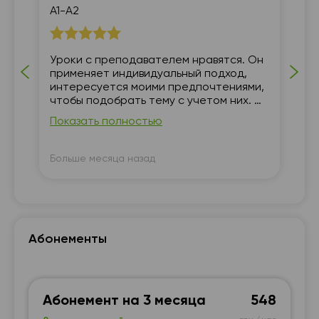
А1-А2
7 
а
Уроки с преподавателем нравятся. Он
За
применяет индивидуальный подход,
ул
ы
интересуется моими предпочтениями,
ные
чтобы подобрать тему с учетом них. С
пониманием относится, если я чего-то
Показать полностью
не знаю, и понятно объясняет. В конце
занятия даёт обратную связь по
пройденному материалу и задаёт
Больше месяца назад
Бо
домашние задания. Атмосфера на
занятиях непринуждённая, время
проходит незаметно. Оценка 5, потому
что занятий пока было мало.
Абонементы
Абонемент на 3 месяца
548