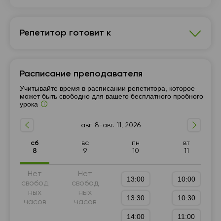
Репетитор готовит к
Английский язык
Расписание преподавателя
7 - 9-й класс
10 - 11-й класс
Разговорный язык
Учитывайте время в расписании репетитора, которое
Репетитор для начинающих
А1-А2
может быть свободно для вашего бесплатного пробного
урока
Грамматика
5 - 6-й класс
Английский для путешествий
авг. 8-авг. 11, 2026
Английский для знакомств
сб
вс
пн
вт
8
9
10
11
Нет
Нет
13:00
10:00
свобод
свобод
ных
ных
13:30
10:30
часов
часов
14:00
11:00