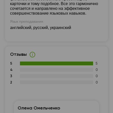
карточки и тому подобное. Все это гармонично
сочетается и направлено на эффективное
совершенствование языковых навыков.
Язык преподавания:
английский, русский, украинский
Отзывы
5
5
4
0
3
0
2
0
Олена Омельченко
С