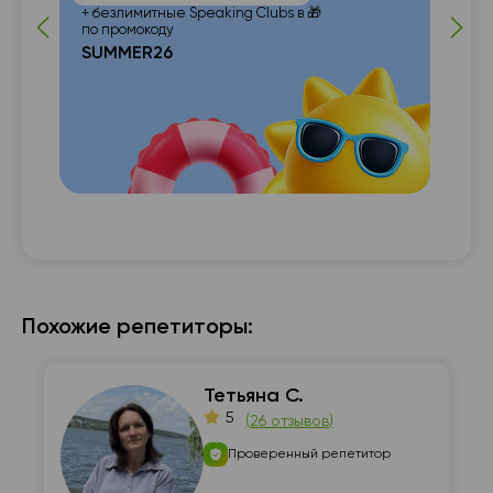
+ безлимитные Speaking Clubs в 🎁
по промокоду
SUMMER26
с с

Похожие репетиторы:
Тетьяна С.
5
(
26 отзывов
)
Проверенный репетитор