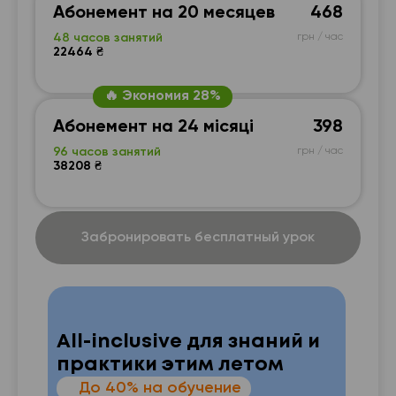
Абонемент на 20 месяцев
468
48 часов занятий
грн / час
22464 ₴
🔥 Экономия 28%
Абонемент на 24 місяці
398
96 часов занятий
грн / час
38208 ₴
Забронировать бесплатный урок
All-inclusive для знаний и
практики этим летом
—
До 40% на обучение
 от
п