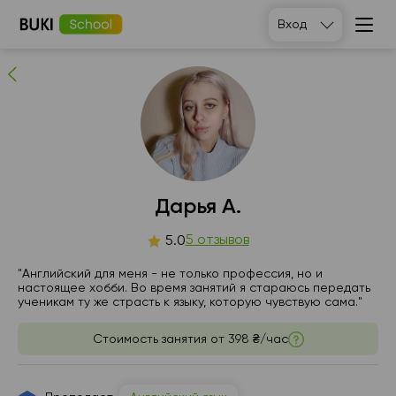
Дарья А.
Вход
5
людей рекомендуют
Дарья А.
сб
5 отзывов
вс
пн
вт
5.0
8
9
10
11
"Английский для меня - не только профессия, но и
настоящее хобби. Во время занятий я стараюсь передать
ученикам ту же страсть к языку, которую чувствую сама."
Нет
Нет
13:00
10:00
свободных
свободных
часов
часов
Стоимость занятия от
398 ₴/час
13:30
10:30
14:00
11:00