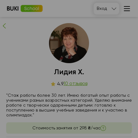
Лидия Х.
Вход
10
людей рекомендуют
Лидия Х.
сб
10 отзывов
вс
пн
вт
4.9
8
9
10
11
"Стаж работы более 30 лет. Имею богатый опыт работы с
учениками разных возрастных категорий. Уделяю внимание
работе с творчески одаренными детьми: готовлю к
18:00
10:00
10:00
10:00
поступлению в высшие учебные заведения и к участию в
олимпиадах."
18:30
10:30
10:30
10:30
Стоимость занятия от
298 ₴/час
19:00
11:00
11:00
11:00