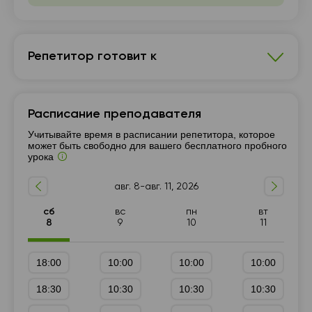
17:30
19:00
18:00
19:30
Репетитор готовит к
18:30
20:00
Химия
19:00
Расписание преподавателя
7 - 9-й класс
Подготовка к ГИА (9 класс)
19:30
Учитывайте время в расписании репетитора, которое
10 - 11-й класс
может быть свободно для вашего бесплатного пробного
20:00
урока
авг. 8-авг. 11, 2026
сб
вс
пн
вт
8
9
10
11
18:00
10:00
10:00
10:00
18:30
10:30
10:30
10:30