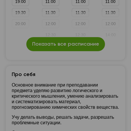
19:00
11:00
11:00
11:00
19:30
11:30
11:30
11:30
20:00
12:00
12:00
12:00
12:30
12:30
14:00
Показать все расписание
13:00
13:00
14:30
13:30
13:30
15:00
14:00
14:00
15:30
Про себя
14:30
14:30
16:00
Основное внимание при преподавании
предмета уделяю развитию логического и
15:00
15:00
16:30
критического мышления, умению анализировать
и систематизировать материал,
15:30
15:30
17:00
прогнозированию химических свойств вещества.
16:00
16:00
17:30
Учу делать выводы, решать задачи, разрешать
проблемные ситуации.
16:30
18:00