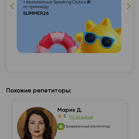
+ безлимитные Speaking Clubs в 🎁
по промокоду
SUMMER26
с с

Похожие репетиторы:
Мария Д.
5
(
41 отзывов
)
Проверенный репетитор