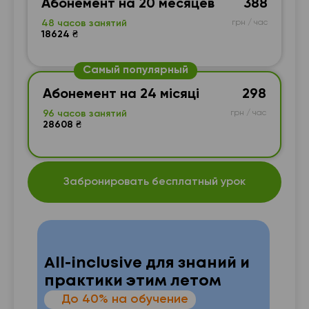
Абонемент на 20 месяцев
388
48 часов занятий
грн / час
18624 ₴
Самый популярный
Абонемент на 24 місяці
298
96 часов занятий
грн / час
28608 ₴
Забронировать бесплатный урок
All-inclusive для знаний и
практики этим летом
—
До 40% на обучение
 от
п