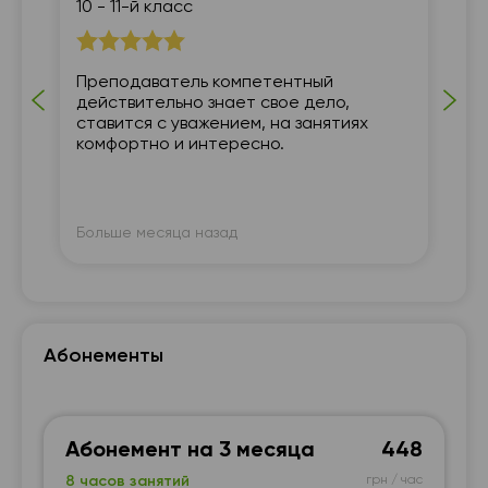
10 - 11-й класс
7 
с
Преподаватель компетентный
Мы
Мы
действительно знает свое дело,
со
ставится с уважением, на занятиях
вн
комфортно и интересно.
по
Больше месяца назад
Бо
Абонементы
Абонемент на 3 месяца
448
8 часов занятий
грн / час