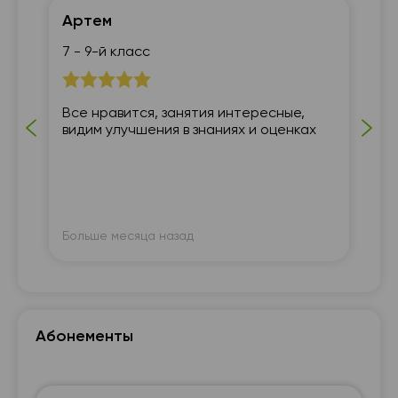
Артем
Ма
7 - 9-й класс
5 
Все нравится, занятия интересные,
На
видим улучшения в знаниях и оценках
Пр
да
Больше месяца назад
Бо
Абонементы