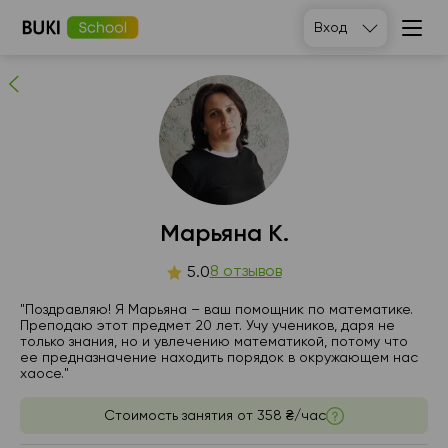
Марьяна К.
Вход
8
людей рекомендуют
Марьяна К.
чт
8 отзывов
пт
сб
вс
5.0
6
7
8
9
"Поздравляю! Я Марьяна – ваш помощник по математике.
Преподаю этот предмет 20 лет. Учу учеников, даря не
только знания, но и увлечению математикой, потому что
Нет
Нет
15:00
19:00
ее предназначение находить порядок в окружающем нас
свободных
свободных
хаосе."
часов
часов
15:30
Стоимость занятия от
358 ₴/час
16:00