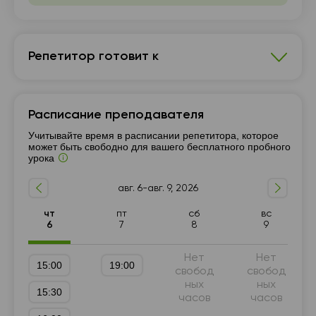
Репетитор готовит к
Математика
Расписание преподавателя
7 - 9-й класс
Подготовка к ГИА (9 класс)
Учитывайте время в расписании репетитора, которое
5 - 6-й класс
может быть свободно для вашего бесплатного пробного
урока
авг. 6-авг. 9, 2026
чт
пт
сб
вс
6
7
8
9
Нет
Нет
15:00
19:00
свобод
свобод
ных
ных
15:30
часов
часов