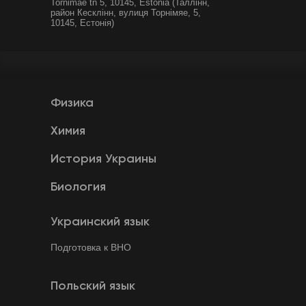
Tornimäe tn 5, 10145, Estonia (Таллінн,
район Кесклінн, вулиця Торнімяе, 5,
10145, Естонія)
Физика
Химия
История Украины
Биология
Украинский язык
Подготовка к ВНО
Польский язык