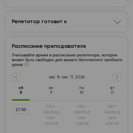
Репетитор готовит к
Английский язык
Расписание преподавателя
Подготовка к НМТ (ЗНО)
7 - 9-й класс
Учитывайте время в расписании репетитора, которое
Подготовка к ГИА (9 класс)
может быть свободно для вашего бесплатного пробного
урока
Подготовка к олимпиадам
Подготовка к школе
В1-В2
10 - 11-й класс
Разговорный язык
А1-А2
авг. 8-авг. 11, 2026
Репетитор для начинающих
Грамматика
сб
вс
пн
вт
Английский для путешествий
8
9
10
11
Английский для знакомств
Нет
Нет
Нет
17:00
свобод
свобод
свобод
ных
ных
ных
часов
часов
часов