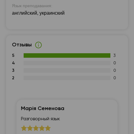
Язык преподавания:
английский, украинский
Отзывы
5
3
4
0
3
0
2
0
Марія Семенова
Д
Разговорный язык
В1