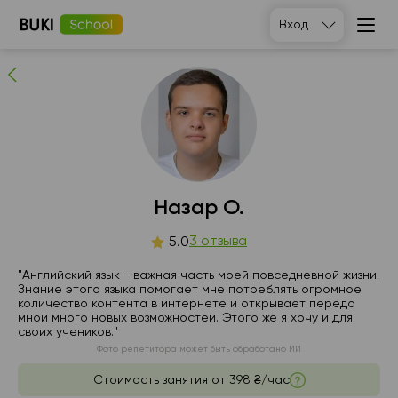
Назар О.
Вход
3
людей рекомендуют
Назар О.
сб
3 отзыва
вс
пн
вт
5.0
8
9
10
11
"Английский язык - важная часть моей повседневной жизни.
Знание этого языка помогает мне потреблять огромное
количество контента в интернете и открывает передо
Нет
Нет
Нет
17:00
мной много новых возможностей. Этого же я хочу и для
свободных
свободных
свободных
своих учеников."
часов
часов
часов
Фото репетитора может быть обработано ИИ
Стоимость занятия от
398 ₴/час