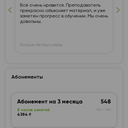
Всё очень нравится. Преподаватель
Мн
прекрасно объясняет материал, и уже
За
заметен прогресс в обучении. Мы очень
ин
довольны.
та
ме
По
Больше месяца назад
Бо
Абонементы
Абонемент на 3 месяца
548
8 часов занятий
грн / час
4384 ₴