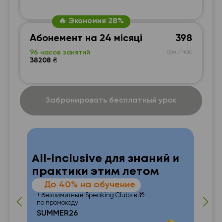
🔥 Экономия 28%
Абонемент на 24 місяці
398
96 часов занятий
грн / час
38208 ₴
Забронировать бесплатный урок
All-inclusive для знаний и
практики этим летом
—
До 40% на обучение
 от
п
+ безлимитные Speaking Clubs в 🎁
по промокоду
SUMMER26