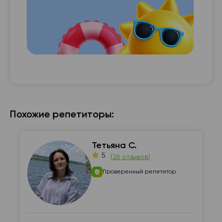
с с

Похожие репетиторы:
Тетьяна С.
5
(
26 отзывов
)
Проверенный репетитор