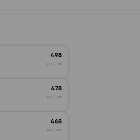
498
грн / час
478
грн / час
468
грн / час