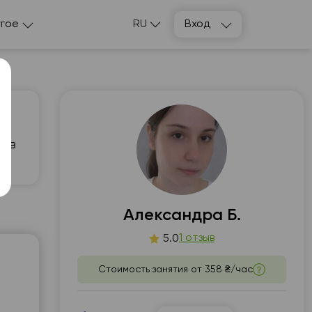
гое
RU
Вход
ь в
т
пт
3
14
Александра Б.
1 отзыв
5.0
00
06:00
Стоимость занятия от
358 ₴/час
30
06:30
00
07:00