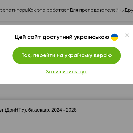
 репетиторы
Как это работает
Для преподавателей
Дру
Цей сайт доступний українською
Так, перейти на українську версію
а простом и доступном языке, формирую уверенност
Залишитись тут
вс
пн
вт
ср
ч
9
10
11
12
1
6:00
06:00
06:00
06:00
06:
 (ДонНТУ), бакалавр, 2024 - 2028
6:30
06:30
06:30
06:30
06:
7:00
07:00
07:00
07:00
07: