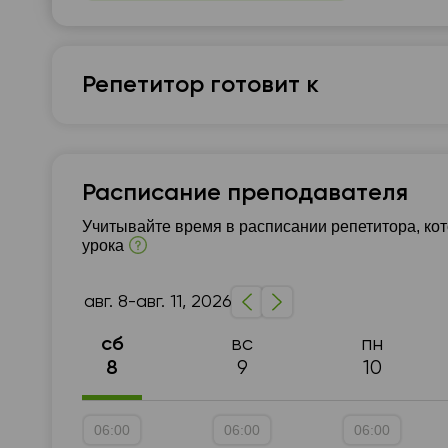
07:30
0
08:00
0
Репетитор готовит к
08:30
0
Математика
09:00
0
09:30
0
Подготовка к НМТ (ЗНО)
Подготовка к ГИА (9
Расписание преподавателя
10:00
1
Учитывайте время в расписании репетитора, ко
урока
10:30
1
11:00
1
авг. 8-авг. 11, 2026
11:30
1
вс
пн
сб
12:00
1
9
10
8
12:30
1
06:00
06:00
06:00
13:00
1