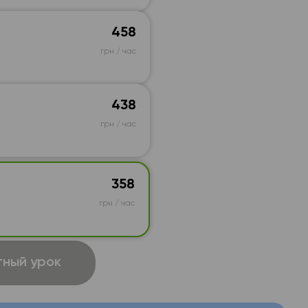
458
грн / час
438
грн / час
358
грн / час
ный урок