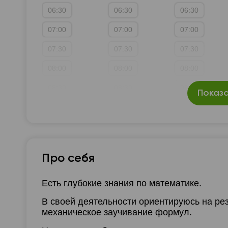
06:30
06:30
06:30
13:30
1
07:00
07:00
07:00
14:00
1
07:30
07:30
07:30
14:30
1
08:00
08:00
08:00
15:00
1
08:30
08:30
08:30
Показа
15:30
1
09:00
09:00
09:00
16:00
1
09:30
09:30
09:30
16:30
1
10:00
10:00
10:00
17:00
1
Про себя
10:30
10:30
10:30
17:30
1
Есть глубокие знания по математике.
11:00
11:00
11:00
18:00
1
В своей деятельности ориентируюсь на ре
11:30
11:30
11:30
18:30
1
механическое заучивание формул.
12:00
12:00
12:00