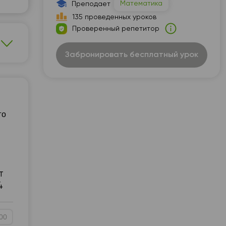
Математика
Преподает
30
07:30
135 проведенных уроков
Проверенный репетитор
00
08:00
30
08:30
Забронировать бесплатный урок
00
09:00
30
09:30
00
10:00
го
30
10:30
00
11:00
30
11:30
т
00
12:00
4
30
12:30
00
00
13:00