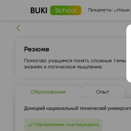
Предметы
Наши
Резюме
Помогаю учащимся понять сложные темы н
знаниях и логическое мышление.
сб
8
Образование
Опыт
06:00
0
Донецкий национальный технический университет
06:30
0
Образование подтверждено
07:00
0