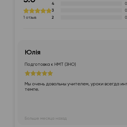
4
18:30
18:30
18:30
3
2
1 отзыв
19:00
19:00
19:00
19:30
19:30
19:30
20:00
20:00
20:00
Юлія
20:30
20:30
20:30
21:00
21:00
21:00
Подготовка к НМТ (ЗНО)
Мы очень довольны учителем, уроки всегда и
темпе.
Больше месяца назад