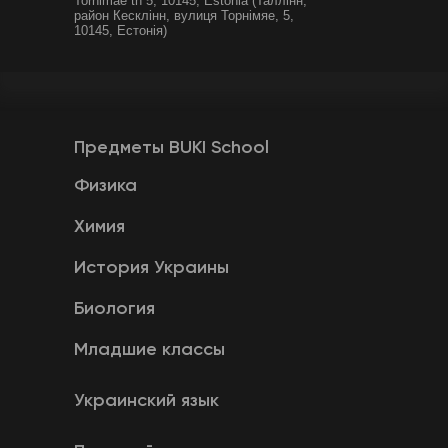
Tornimäe tn 5, 10145, Estonia (Таллінн,
район Кесклінн, вулиця Торнімяе, 5,
10145, Естонія)
Предметы BUKI School
Физика
Химия
История Украины
Биология
Младшие классы
Украинский язык