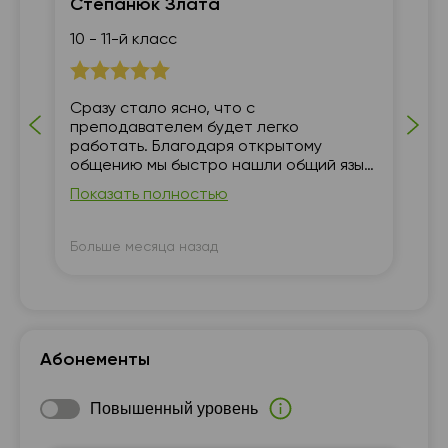
Степанюк Злата
Ве
10 - 11-й класс
По
нь
Сразу стало ясно, что с
Я 
преподавателем будет легко
об
работать. Благодаря открытому
пр
общению мы быстро нашли общий язык,
за
а объяснения всегда просты, логичны и
де
Показать полностью
По
понятны.
вп
е
оч
пр
Больше месяца назад
Бо
пр
св
мо
Ог
ур
ре
Абонементы
Sc
Повышенный уровень