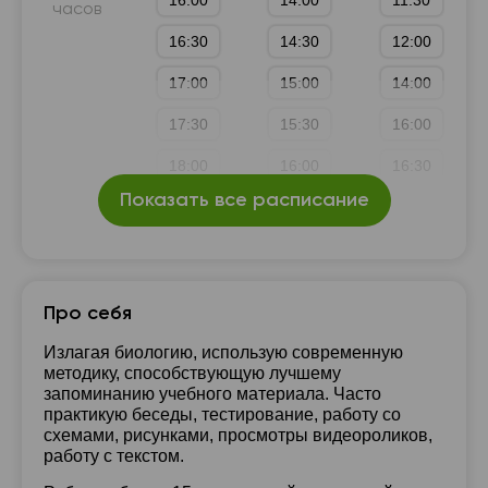
16:00
14:00
11:30
часов
16:30
14:30
12:00
17:00
15:00
14:00
17:30
15:30
16:00
18:00
16:00
16:30
Показать все расписание
18:30
18:00
17:00
19:00
18:30
19:00
19:30
19:00
19:30
Про себя
20:00
19:30
20:00
Излагая биологию, использую современную
методику, способствующую лучшему
20:00
запоминанию учебного материала. Часто
практикую беседы, тестирование, работу со
схемами, рисунками, просмотры видеороликов,
работу с текстом.