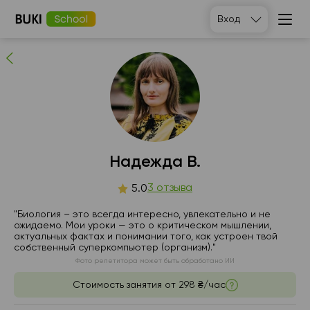
Надежда В.
Вход
3
людей рекомендуют
Надежда В.
вс
3 отзыва
пн
вт
ср
5.0
9
10
11
12
"Биология – это всегда интересно, увлекательно и не
ожидаемо. Мои уроки — это о критическом мышлении,
актуальных фактах и ​​понимании того, как устроен твой
Нет
14:00
11:00
11:00
собственный суперкомпьютер (организм)."
свободных
Фото репетитора может быть обработано ИИ
часов
16:00
14:00
11:30
Стоимость занятия от
298 ₴/час
16:30
14:30
12:00