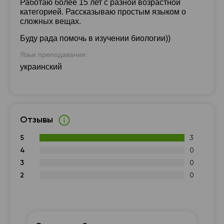
Работаю более 15 лет с разной возрастной
категорией. Рассказываю простым языком о
сложных вещах.
Буду рада помочь в изучении биологии))
Язык преподавания:
украинский
Отзывы
5
3
4
0
3
0
2
0