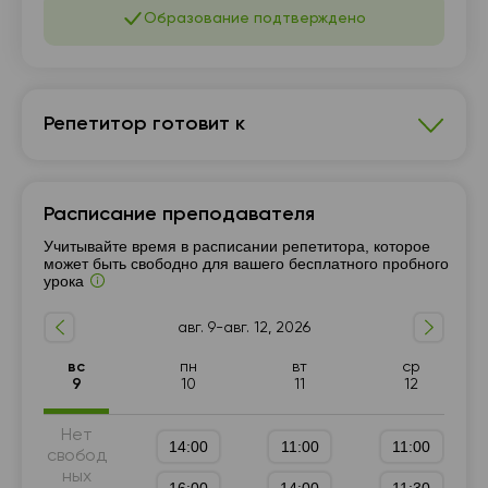
Образование подтверждено
Репетитор готовит к
Биология
Расписание преподавателя
7 - 9-й класс
Подготовка к НМТ (ЗНО)
Учитывайте время в расписании репетитора, которое
Подготовка к ГИА (9 класс)
10 - 11-й класс
может быть свободно для вашего бесплатного пробного
урока
5 - 6-й класс
авг. 9-авг. 12, 2026
вс
пн
вт
ср
9
10
11
12
Нет
14:00
11:00
11:00
свобод
ных