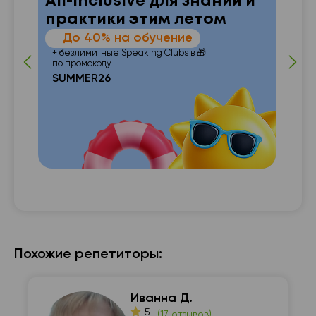
All-inclusive для знаний и
практики этим летом
—
До 40% на обучение
 от
п
+ безлимитные Speaking Clubs в 🎁
по промокоду
SUMMER26
с с

Похожие репетиторы:
Иванна Д.
5
(
17 отзывов
)