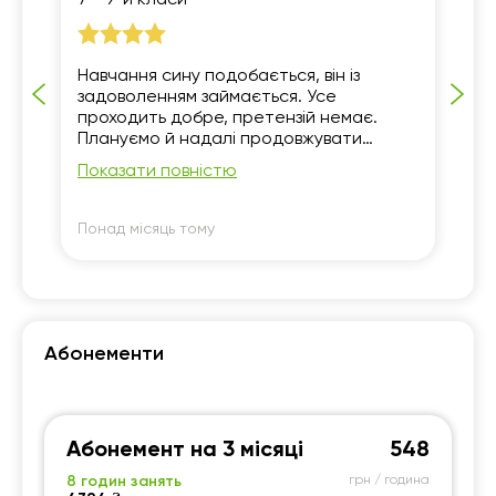
7 - 9-й класи
5 
Навчання сину подобається, він із
По
задоволенням займається. Усе
Дя
проходить добре, претензій немає.
Плануємо й надалі продовжувати
навчання.
Показати повністю
Понад місяць тому
По
Абонементи
Абонемент на 3 місяці
548
8 годин занять
грн / година