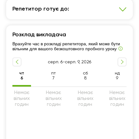
Репетитор готує до:
Англійська мова
Розклад викладача
Підготовка до ДПА (9 клас)
7 - 9-й класи
Врахуйте час в розкладі репетитора, який може бути
10 - 11-й класи
Розмовна мова
А1-А2
вільним для вашого безкоштовного пробного уроку
Граматика
5 - 6-й класи
серп. 6-серп. 9, 2026
Англійська для подорожей
Англійська для знайомств
чт
пт
сб
нд
6
7
8
9
Немає
Немає
Немає
Немає
вільних
вільних
вільних
вільних
годин
годин
годин
годин