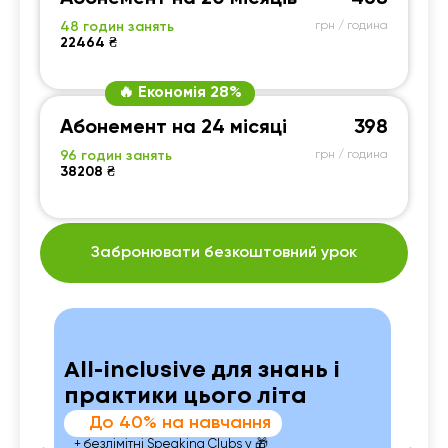
48 годин занять
грн / година
22464 ₴
🔥 Економія 28%
Абонемент на 24 місяці
398
96 годин занять
грн / година
38208 ₴
Забронювати безкоштовний урок
All-inclusive для знань і
практики цього літа
До 40% на навчання
+ безлімітні Speaking Clubs у 🎁