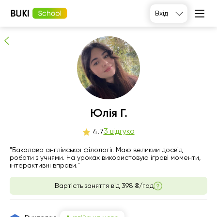
Юлія Г.
Вхід
3
людей рекомендують
Юлія Г.
чт
3 відгука
пт
сб
нд
4.7
6
7
8
9
"Бакалавр англійської філології. Маю великий досвід
роботи з учнями. На уроках використовую ігрові моменти,
інтерактивні вправи."
Немає
Немає
Немає
Немає
вільних
вільних
вільних
вільних
годин
годин
годин
годин
Вартість заняття від
398 ₴/год