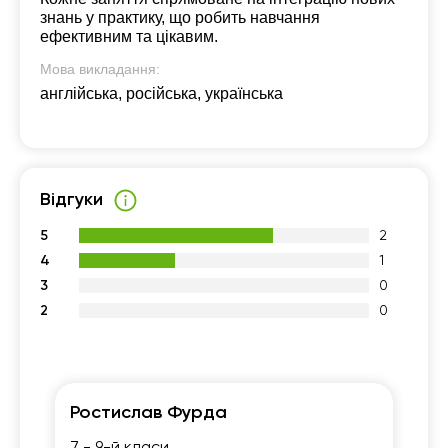
знань у практику, що робить навчання
ефективним та цікавим.
Мова викладання:
англійська, російська, українська
Відгуки
5
2
4
1
3
0
2
0
Ростислав Фурда
Є