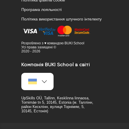
Політика файлів cookie
Програма лояльності
Політика використання штучного інтелекту
Розроблено з ♥ командою BUKI School
Усі права захищені ©
2020 - 2026
Компанія BUKI School в світі
UpSkills OÜ, Tallinn, Kesklinna linnaosa,
Tornimäe tn 5, 10145, Estonia (м. Таллінн,
район Кесклінн, вулиця Торнімяе, 5,
10145, Естонія)