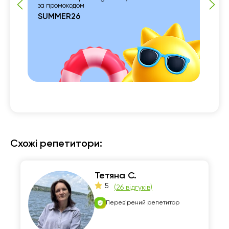
за промокодом
SUMMER26
 із

Схожі репетитори:
Тетяна С.
5
(
26 відгуків
)
Перевірений репетитор