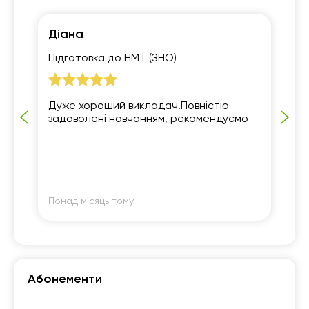
Діана
В
Підготовка до НМТ (ЗНО)
10
Дуже хороший викладач.Повністю
Ду
задоволені навчанням, рекомендуємо
за
Понад місяць тому
По
Абонементи