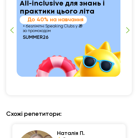
All-inclusive для знань і
практики цього літа
До 40% на навчання
+ безлімітні Speaking Clubs у 🎁
за промокодом
SUMMER26
 із

Схожі репетитори:
Наталія П.