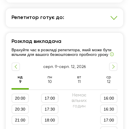
Репетитор готує до:
Математика
Розклад викладача
Підготовка до НМТ (ЗНО)
Врахуйте час в розкладі репетитора, який може бути
Підготовка до ДПА (9 клас)
10 - 11-й класи
вільним для вашого безкоштовного пробного уроку
серп. 9-серп. 12, 2026
нд
пн
вт
ср
9
10
11
12
Немає
20:00
17:00
16:00
вільних
годин
20:30
17:30
16:30
21:00
18:00
17:00