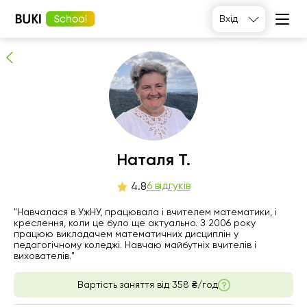
Наталя Т.
Вхід
6
людей рекомендують
Наталя Т.
нд
6 відгуків
пн
вт
ср
4.8
9
10
11
12
"Навчалася в УжНУ, працювала і вчителем математики, і
креслення, коли це було ще актуально. З 2006 року
працюю викладачем математичних дисциплін у
Немає
20:00
17:00
16:00
педагогічному коледжі. Навчаю майбутніх вчителів і
вільних
вихователів."
годин
20:30
17:30
16:30
Вартість заняття від
358 ₴/год
21:00
18:00
17:00