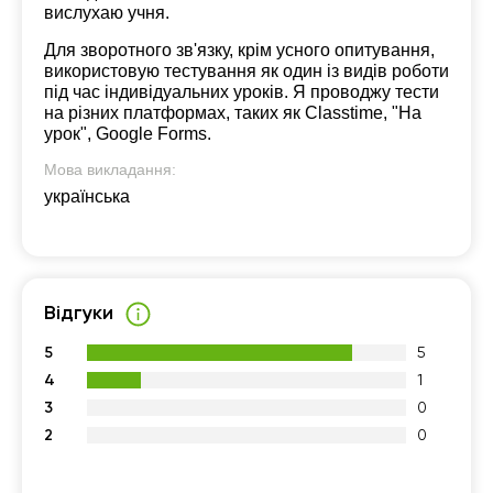
вислухаю учня.
Для зворотного зв'язку, крім усного опитування,
використовую тестування як один із видів роботи
під час індивідуальних уроків. Я проводжу тести
на різних платформах, таких як Classtime, "На
урок", Google Forms.
Мова викладання:
українська
Відгуки
5
5
4
1
3
0
2
0