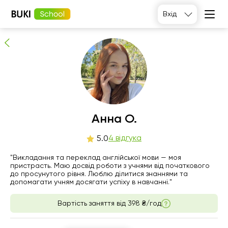
Анна О.
Вхід
4
людей рекомендують
Анна О.
пн
4 відгука
вт
ср
чт
5.0
10
11
12
13
"Викладання та переклад англійської мови — моя
пристрасть. Маю досвід роботи з учнями від початкового
до просунутого рівня. Люблю ділитися знаннями та
06:00
06:00
06:00
06:00
допомагати учням досягати успіху в навчанні."
06:30
06:30
06:30
06:30
Вартість заняття від
398 ₴/год
07:00
07:00
07:00
07:00