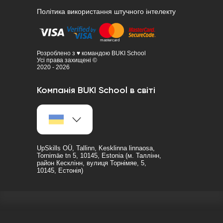
Політика використання штучного інтелекту
Розроблено з ♥ командою BUKI School
Усі права захищені ©
2020 - 2026
Компанія BUKI School в світі
UpSkills OÜ, Tallinn, Kesklinna linnaosa,
Tornimäe tn 5, 10145, Estonia (м. Таллінн,
район Кесклінн, вулиця Торнімяе, 5,
10145, Естонія)