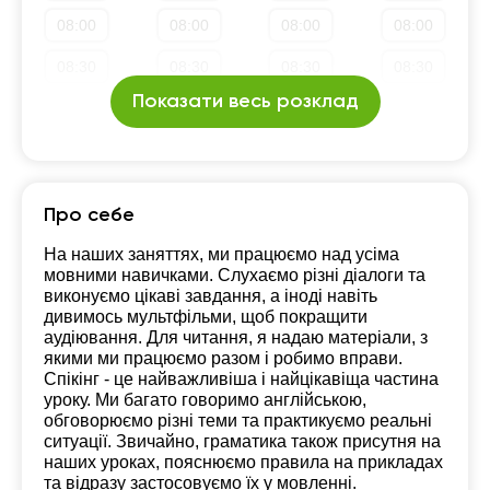
08:00
08:00
08:00
08:00
19:30
19:30
19:30
19:30
08:30
08:30
08:30
08:30
20:00
20:00
20:00
20:00
Показати весь розклад
09:00
09:00
09:00
09:00
20:30
20:30
20:30
20:30
09:30
09:30
09:30
09:30
21:00
21:00
21:00
21:00
10:00
10:00
10:00
10:00
Про себе
10:30
10:30
10:30
10:30
На наших заняттях, ми працюємо над усіма
мовними навичками. Слухаємо різні діалоги та
11:00
11:00
11:00
11:00
виконуємо цікаві завдання, а іноді навіть
дивимось мультфільми, щоб покращити
11:30
11:30
11:30
11:30
аудіювання. Для читання, я надаю матеріали, з
якими ми працюємо разом і робимо вправи.
12:00
12:00
12:00
12:00
Спікінг - це найважливіша і найцікавіща частина
уроку. Ми багато говоримо англійською,
12:30
12:30
12:30
12:30
обговорюємо різні теми та практикуємо реальні
ситуації. Звичайно, граматика також присутня на
13:00
13:00
13:00
13:00
наших уроках, пояснюємо правила на прикладах
та відразу застосовуємо їх у мовленні.
13:30
13:30
13:30
13:30