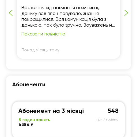
19:30
19:30
19:30
19:30
и
Враження від навчання позитивні,
Мо
20:00
20:00
20:00
20:00
доньку все влаштовувало, знання
Ор
покращилися. Вся комунікація була з
по
20:30
20:30
20:30
20:30
донькою, так було зручно. Зауважень не
зн
маємо.
ди
Показати повністю
По
21:00
21:00
21:00
21:00
по
вп
мо
Понад місяць тому
По
ре
сп
ре
Абонементи
Абонемент на 3 місяці
548
8 годин занять
грн / година
4384 ₴