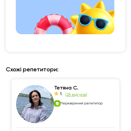
 із

Схожі репетитори:
Тетяна С.
5
(
26 відгуків
)
Перевірений репетитор