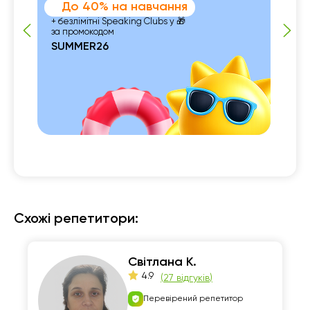
До 40% на навчання
+ безлімітні Speaking Clubs у 🎁
за промокодом
SUMMER26
 із

Схожі репетитори:
Світлана К.
4.9
(
27 відгуків
)
Перевірений репетитор