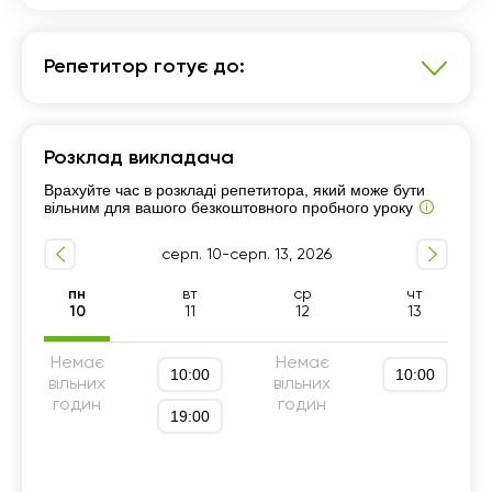
Репетитор готує до:
Математика
Розклад викладача
7 - 9-й класи
Підготовка до ДПА (9 клас)
Врахуйте час в розкладі репетитора, який може бути
5 - 6-й класи
вільним для вашого безкоштовного пробного уроку
серп. 10-серп. 13, 2026
пн
вт
ср
чт
10
11
12
13
Немає
Немає
10:00
10:00
вільних
вільних
годин
годин
19:00