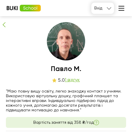
Павло М.
Вхід
1
людей рекомендують
Павло М.
пн
1 відгук
вт
ср
чт
5.0
10
11
12
13
"Маю повну вищу освіту, легко знаходжу контакт з учнями.
Використовую віртуальну дошку, графічний планшет та
інтерактивні вправи. Індивідуально підбираю підхід до
Немає
Немає
10:00
10:00
кожного учня, допомагаю досягати результатів і
вільних
вільних
підвищувати мотивацію до навчання."
годин
годин
19:00
Вартість заняття від
358 ₴/год