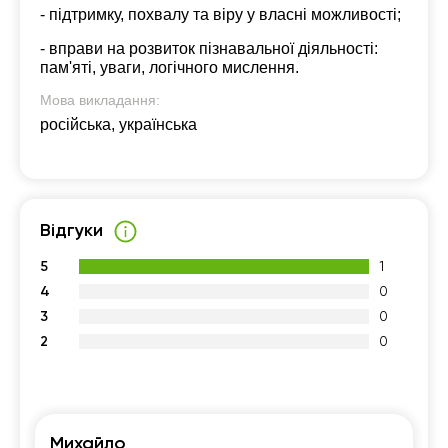
- підтримку, похвалу та віру у власні можливості;
- вправи на розвиток пізнавальної діяльності:
пам'яті, уваги, логічного мислення.
Мова викладання:
російська, українська
Відгуки
5
1
4
0
3
0
2
0
Михайло