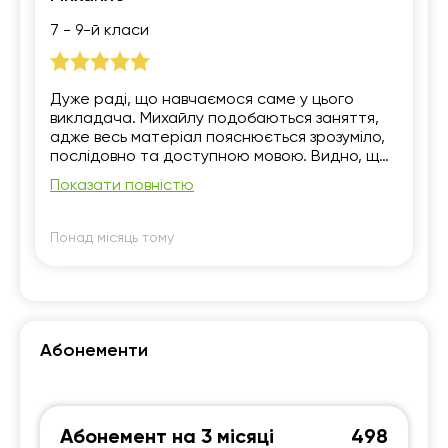
7 - 9-й класи
Дуже раді, що навчаємося саме у цього
викладача. Михайлу подобаються заняття,
адже весь матеріал пояснюється зрозуміло,
послідовно та доступною мовою. Видно, що
викладач зацікавлений у результаті, завжди
Показати повністю
підтримує, відповідає на всі запитання. Ми
повністю задоволені навчанням і вдячні за
відповідальний підхід та якісну підготовку.
Понад місяць тому
Абонементи
Абонемент на 3 місяці
498